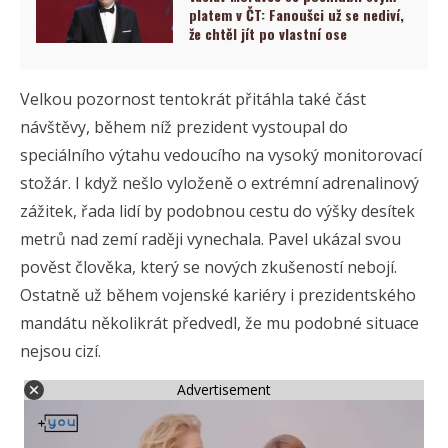
platem v ČT: Fanoušci už se nediví,
že chtěl jít po vlastní ose
Velkou pozornost tentokrát přitáhla také část
návštěvy, během níž prezident vystoupal do
speciálního výtahu vedoucího na vysoký monitorovací
stožár. I když nešlo vyloženě o extrémní adrenalinový
zážitek, řada lidí by podobnou cestu do výšky desítek
metrů nad zemí raději vynechala. Pavel ukázal svou
pověst člověka, který se nových zkušeností nebojí.
Ostatně už během vojenské kariéry i prezidentského
mandátu několikrát předvedl, že mu podobné situace
nejsou cizí.
Advertisement