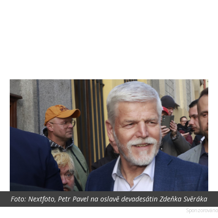
Foto: Nextfoto, Petr Pavel na oslavě devadesátin Zdeňka Svěráka