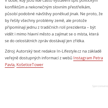
V době, kdy jsou lidé často vystavení spíš politickým
konfliktům a nekonečným slovním přestřelkám,
působí podobné návštěvy poněkud jinak. Ne proto, že
by řešily všechny problémy země, ale protože
připomínají jednu z tradičních rolí prezidenta – být
vidět i mimo hlavní město a zajímat se o místa, která
se do celostátních zpráv dostávají jen zřídka.
Zdroj: Autorský text redakce In-Lifestyle.cz na základě
veřejně dostupných informací z webů
Instagram Petra
Pavla
,
KošeticeTower