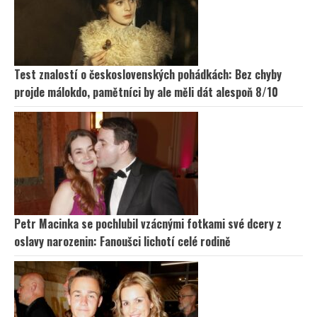
Test znalostí o československých pohádkách: Bez chyby
projde málokdo, pamětníci by ale měli dát alespoň 8/10
Petr Macinka se pochlubil vzácnými fotkami své dcery z
oslavy narozenin: Fanoušci lichotí celé rodině