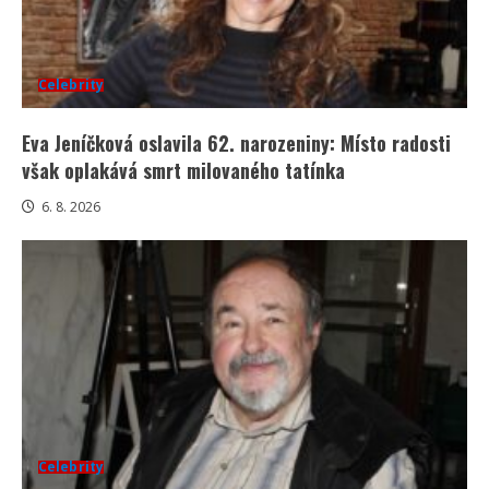
Celebrity
Eva Jeníčková oslavila 62. narozeniny: Místo radosti
však oplakává smrt milovaného tatínka
6. 8. 2026
Celebrity