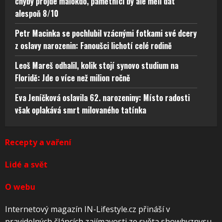
chyby projde málokdo, pamětníci by ale měli dát
alespoň 8/10
Petr Macinka se pochlubil vzácnými fotkami své dcery
z oslavy narozenin: Fanoušci lichotí celé rodině
Leoš Mareš odhalil, kolik stojí synovo studium na
Floridě: Jde o více než milion ročně
Eva Jeníčková oslavila 62. narozeniny: Místo radosti
však oplakává smrt milovaného tatínka
Recepty a vaření
Lidé a svět
O webu
Internetový magazín IN-Lifestyle.cz přináší v
pravidelných článcích zajímavosti ze světa showbyznysu