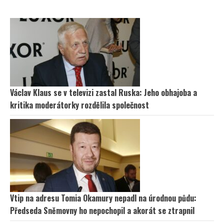
Václav Klaus se v televizi zastal Ruska: Jeho obhajoba a
kritika moderátorky rozdělila společnost
Vtip na adresu Tomia Okamury nepadl na úrodnou půdu:
Předseda Sněmovny ho nepochopil a akorát se ztrapnil