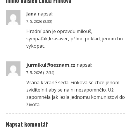
mimo dalších Linda Finková
”
Jana
napsal:
7. 5. 2026 (8:38)
Hradní pán je opravdu milouš,
sympaťák,krasavec, přímo poklad, jenom ho
vykopat.
jurmikul@seznam.cz
napsal:
7. 5. 2026 (12:34)
Vrána k vraně sedá. Finkova se chce jenom
zviditelnit aby se na ni nezapomnělo. Už
zapomněla jak lezla jednomu komunistovi do
života.
Napsat komentář