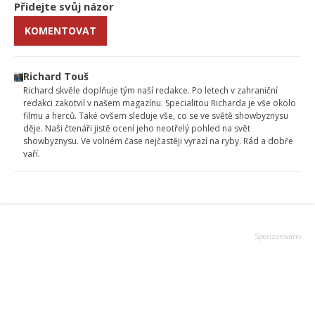
Přidejte svůj názor
KOMENTOVAT
Richard Touš
Richard skvěle doplňuje tým naší redakce. Po letech v zahraniční
redakci zakotvil v našem magazínu. Specialitou Richarda je vše okolo
filmu a herců. Také ovšem sleduje vše, co se ve světě showbyznysu
děje. Naši čtenáři jistě ocení jeho neotřelý pohled na svět
showbyznysu. Ve volném čase nejčastěji vyrazí na ryby. Rád a dobře
vaří.