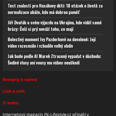
Test znalostí pro Husákovy děti: 10 otázek o životě za
normalizace ukáže, kdo má dobrou paměť
Jiří Dvořák o svém výjezdu na Ukrajinu, kde viděl samé
hrůzy: Češi si prý neváží toho, co mají
Bolestivý moment Ivy Pazderkové na dovolené: Její
video rozesmálo i vzbudilo velký obdiv
Jak bude podle AI Marek Ztracený vypadat v důchodu:
Šedivé vlasy ani vousy mu vůbec neuškodí
Recepty a vaření
Lidé a svět
O webu
Internetový magazín IN-Lifestyle.cz přináší v