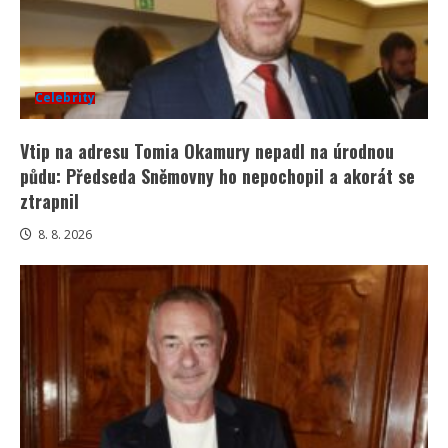
Celebrity
Vtip na adresu Tomia Okamury nepadl na úrodnou
půdu: Předseda Sněmovny ho nepochopil a akorát se
ztrapnil
8. 8. 2026