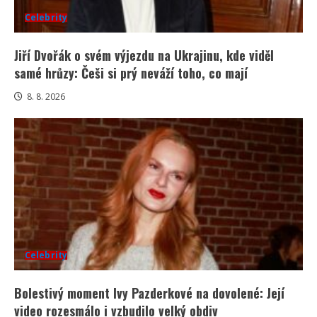
Celebrity
Jiří Dvořák o svém výjezdu na Ukrajinu, kde viděl
samé hrůzy: Češi si prý neváží toho, co mají
8. 8. 2026
Celebrity
Bolestivý moment Ivy Pazderkové na dovolené: Její
video rozesmálo i vzbudilo velký obdiv