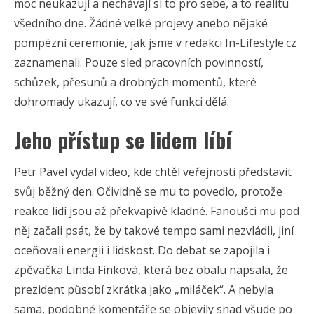
moc neukazují a nechávají si to pro sebe, a to realitu
všedního dne. Žádné velké projevy anebo nějaké
pompézní ceremonie, jak jsme v redakci In-Lifestyle.cz
zaznamenali. Pouze sled pracovních povinností,
schůzek, přesunů a drobných momentů, které
dohromady ukazují, co ve své funkci dělá.
Jeho přístup se lidem líbí
Petr Pavel vydal video, kde chtěl veřejnosti představit
svůj běžný den. Očividně se mu to povedlo, protože
reakce lidí jsou až překvapivě kladné. Fanoušci mu pod
něj začali psát, že by takové tempo sami nezvládli, jiní
oceňovali energii i lidskost. Do debat se zapojila i
zpěvačka Linda Finková, která bez obalu napsala, že
prezident působí zkrátka jako „miláček“. A nebyla
sama, podobné komentáře se objevily snad všude po