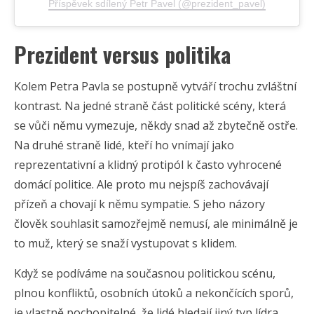
Příspěvek sdílený Petr Pavel (@prezident_pavel)
Prezident versus politika
Kolem Petra Pavla se postupně vytváří trochu zvláštní
kontrast. Na jedné straně část politické scény, která
se vůči němu vymezuje, někdy snad až zbytečně ostře.
Na druhé straně lidé, kteří ho vnímají jako
reprezentativní a klidný protipól k často vyhrocené
domácí politice. Ale proto mu nejspíš zachovávají
přízeň a chovají k němu sympatie. S jeho názory
člověk souhlasit samozřejmě nemusí, ale minimálně je
to muž, který se snaží vystupovat s klidem.
Když se podíváme na současnou politickou scénu,
plnou konfliktů, osobních útoků a nekončících sporů,
je vlastně pochopitelné, že lidé hledají jiný typ lídra.