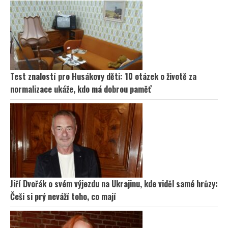
Test znalostí pro Husákovy děti: 10 otázek o životě za
normalizace ukáže, kdo má dobrou paměť
Jiří Dvořák o svém výjezdu na Ukrajinu, kde viděl samé hrůzy:
Češi si prý neváží toho, co mají