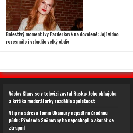
Bolestivý moment Ivy Pazderkové na dovolené: Její video
rozesmálo i vzbudilo velký obdiv
Václav Klaus se v televizi zastal Ruska: Jeho obhajoba
a kritika moderátorky rozdělila společnost
Vtip na adresu Tomia Okamury nepadl na úrodnou
půdu: Předseda Sněmovny ho nepochopil a akorát se
ztrapnil