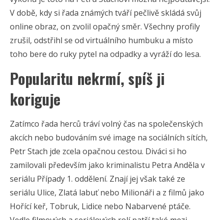
V době, kdy si řada známých tváří pečlivě skládá svůj
online obraz, on zvolil opačný směr. Všechny profily
zrušil, odstřihl se od virtuálního humbuku a místo
toho bere do ruky pytel na odpadky a vyráží do lesa.
Popularitu nekrmí, spíš ji
koriguje
Zatímco řada herců tráví volný čas na společenských
akcích nebo budováním své image na sociálních sítích,
Petr Stach jde zcela opačnou cestou. Diváci si ho
zamilovali především jako kriminalistu Petra Anděla v
seriálu Případy 1. oddělení. Znají jej však také ze
seriálu Ulice, Zlatá labuť nebo Milionáři a z filmů jako
Hořící keř, Tobruk, Lidice nebo Nabarvené ptáče.