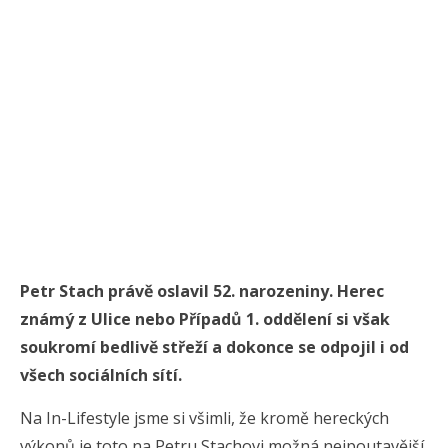
Petr Stach právě oslavil 52. narozeniny. Herec
známý z Ulice nebo Případů 1. oddělení si však
soukromí bedlivě střeží a dokonce se odpojil i od
všech sociálních sítí.
Na In-Lifestyle jsme si všimli, že kromě hereckých
výkonů je toto na Petru Stachovi možná nejpoutavější.