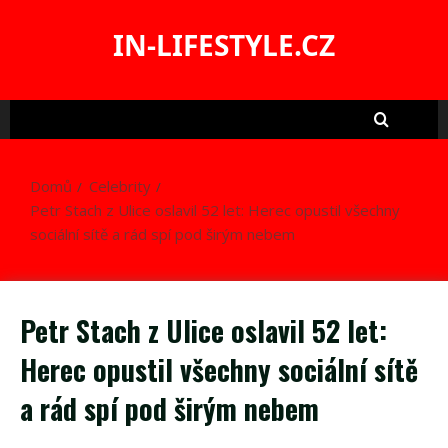
Skip
to
IN-LIFESTYLE.CZ
content
Domů
Celebrity
Petr Stach z Ulice oslavil 52 let: Herec opustil všechny
sociální sítě a rád spí pod širým nebem
Petr Stach z Ulice oslavil 52 let:
Herec opustil všechny sociální sítě
a rád spí pod širým nebem