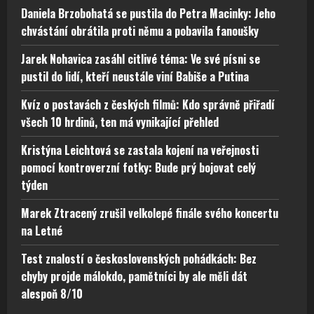
Daniela Brzobohatá se pustila do Petra Macinky: Jeho
chvástání obrátila proti němu a pobavila fanoušky
Jarek Nohavica zasáhl citlivé téma: Ve své písni se
pustil do lidí, kteří neustále viní Babiše a Putina
Kvíz o postavách z českých filmů: Kdo správně přiřadí
všech 10 hrdinů, ten má vynikající přehled
Kristýna Leichtová se zastala kojení na veřejnosti
pomocí kontroverzní fotky: Bude prý bojovat celý
týden
Marek Ztracený zrušil velkolepé finále svého koncertu
na Letné
Test znalostí o československých pohádkách: Bez
chyby projde málokdo, pamětníci by ale měli dát
alespoň 8/10