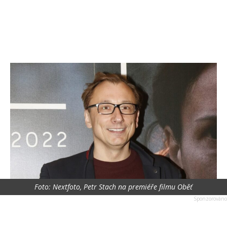
Foto: Nextfoto, Petr Stach na premiéře filmu Oběť