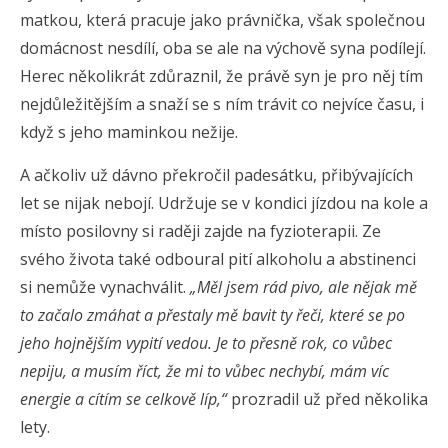
matkou, která pracuje jako právnička, však společnou
domácnost nesdílí, oba se ale na výchově syna podílejí.
Herec několikrát zdůraznil, že právě syn je pro něj tím
nejdůležitějším a snaží se s ním trávit co nejvíce času, i
když s jeho maminkou nežije.
A ačkoliv už dávno překročil padesátku, přibývajících
let se nijak nebojí. Udržuje se v kondici jízdou na kole a
místo posilovny si raději zajde na fyzioterapii. Ze
svého života také odboural pití alkoholu a abstinenci
si nemůže vynachválit.
„Měl jsem rád pivo, ale nějak mě
to začalo zmáhat a přestaly mě bavit ty řeči, které se po
jeho hojnějším vypití vedou. Je to přesně rok, co vůbec
nepiju, a musím říct, že mi to vůbec nechybí, mám víc
energie a cítím se celkově líp,“
prozradil už před několika
lety.