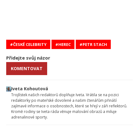
ČESKÉ CELEBRITY
HEREC
PETR STACH
Přidejte svůj názor
KOMENTOVAT
Iveta Kohoutová
Trojlístek našich redaktorů doplňuje Iveta. Vrátila se na pozici
redaktorky po mateřské dovolené a našim čtenářům přináší
zajímavé informace o osobnostech, které se hřejí v záři reflektorů.
Kromě rodiny se Iveta ráda věnuje malování obrazů a miluje
adrenalinové sporty.