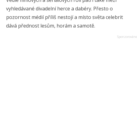
Vedle filmových a seriálových rolí patří také mezi
vyhledávané divadelní herce a dabéry. Přesto o
pozornost médií příliš nestojí a místo světa celebrit
dává přednost lesům, horám a samotě.