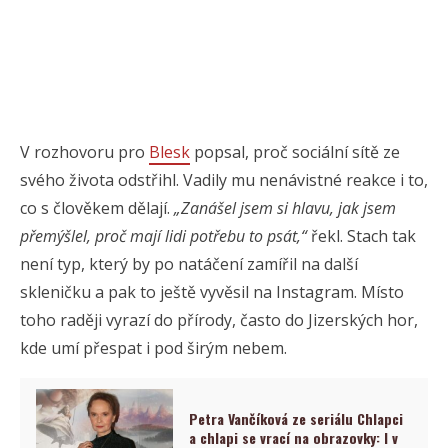
V rozhovoru pro
Blesk
popsal, proč sociální sítě ze
svého života odstřihl. Vadily mu nenávistné reakce i to,
co s člověkem dělají.
„Zanášel jsem si hlavu, jak jsem
přemýšlel, proč mají lidi potřebu to psát,“
řekl. Stach tak
není typ, který by po natáčení zamířil na další
skleničku a pak to ještě vyvěsil na Instagram. Místo
toho raději vyrazí do přírody, často do Jizerských hor,
kde umí přespat i pod širým nebem.
Petra Vančíková ze seriálu Chlapci
a chlapi se vrací na obrazovky: I v