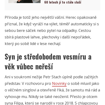
60 letech jí to stále sluší
Příroda je totiž jeho největší vášní. Herec opakovaně
přiznal, že když vyráží na výlet, téměř automaticky si s
sebou bere sáček nebo pytel na odpadky. Cestou
sbírá plastové lahve, plechovky i další nepořádek,
který po sobě lidé v lese nechají.
Syn je středobodem vesmíru a
věk vůbec neřeší
Ani v soukromí nežije Petr Stach úplně podle zažitých
představ. V rozhovoru pro
Novinky
o sobě mluvil jako
o věčném singlovi a otevřeně říká, že samotu má rád a
vyhovuje mu. Nikdy se také neoženil. Přesto je otcem
syna Filipa, který se narodil v roce 2018. S chlapcovou