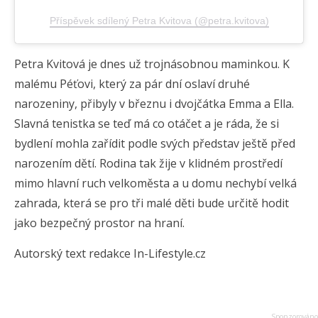
Příspěvek sdílený Petra Kvitova (@petra.kvitova)
Petra Kvitová je dnes už trojnásobnou maminkou. K
malému Péťovi, který za pár dní oslaví druhé
narozeniny, přibyly v březnu i dvojčátka Emma a Ella.
Slavná tenistka se teď má co otáčet a je ráda, že si
bydlení mohla zařídit podle svých představ ještě před
narozením dětí. Rodina tak žije v klidném prostředí
mimo hlavní ruch velkoměsta a u domu nechybí velká
zahrada, která se pro tři malé děti bude určitě hodit
jako bezpečný prostor na hraní.
Autorský text redakce In-Lifestyle.cz