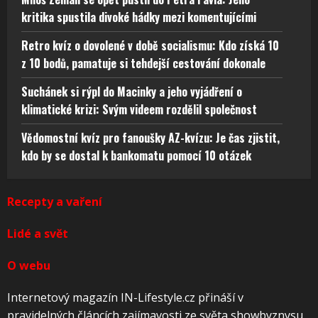
kritika spustila divoké hádky mezi komentujícími
Retro kvíz o dovolené v době socialismu: Kdo získá 10
z 10 bodů, pamatuje si tehdejší cestování dokonale
Suchánek si rýpl do Macinky a jeho vyjádření o
klimatické krizi: Svým videem rozdělil společnost
Vědomostní kvíz pro fanoušky AZ-kvízu: Je čas zjistit,
kdo by se dostal k bankomatu pomocí 10 otázek
Recepty a vaření
Lidé a svět
O webu
Internetový magazín IN-Lifestyle.cz přináší v
pravidelných článcích zajímavosti ze světa showbyznysu