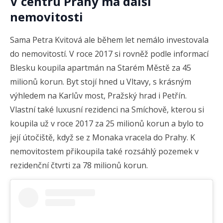
V centru Prahy má další
nemovitosti
Sama Petra Kvitová ale během let nemálo investovala
do nemovitostí. V roce 2017 si rovněž podle informací
Blesku koupila apartmán na Starém Městě za
45
milionů korun.
Byt stojí hned u Vltavy, s krásným
výhledem na Karlův most, Pražský hrad i Petřín.
Vlastní také
luxusní rezidenci na Smíchově, kterou si
koupila už v roce 2017 za 25 milionů korun a bylo to
její útočiště, když se z Monaka vracela do Prahy.
K
nemovitostem
přikoupila také rozsáhlý pozemek
v
rezidenční čtvrti
za 78 milionů
korun.