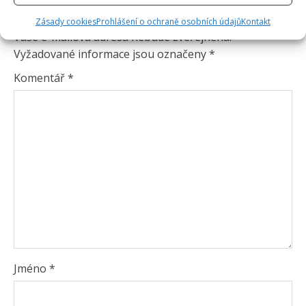
Napsat komentář
Zásady cookies
Prohlášení o ochraně osobních údajů
Kontakt
Vaše e-mailová adresa nebude zveřejněna.
Vyžadované informace jsou označeny
*
Komentář
*
Jméno
*