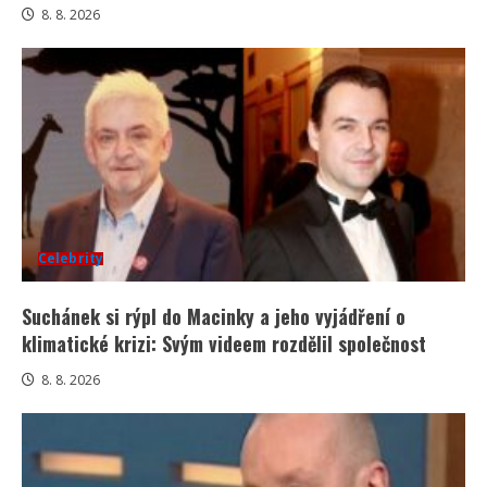
8. 8. 2026
Celebrity
Suchánek si rýpl do Macinky a jeho vyjádření o
klimatické krizi: Svým videem rozdělil společnost
8. 8. 2026