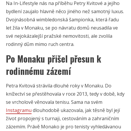
Na In-Lifestyle nás na příběhu Petry Kvitové a jejího
bydlení zaujalo hlavně něco jiného než samotný luxus.
Dvojnásobná wimbledonská šampionka, která řadu
let žila v Monaku, se po návratu domů neusadila ve
své nejokázalejší pražské nemovitosti, ale zvolila
rodinný dům mimo ruch centra.
Po Monaku přišel přesun k
rodinnému zázemí
Petra Kvitová strávila dlouhé roky v Monaku. Do
knížectví se přestěhovala v roce 2013, tedy v době, kdy
se vrcholově věnovala tenisu. Sama na svém
Instagramu
dlouhodobě ukazovala, jak těsně byl její
život propojený s turnaji, cestováním a zahraničním
zázemím. Právě Monako je pro tenisty vyhledávanou