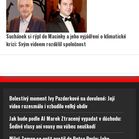
Suchánek si rýpl do Macinky a jeho vyjádření o klimatické
krizi: Svým videem rozdělil společnost
Bolestivý moment Ivy Pazderkové na dovolené: Její
video rozesmálo i vzbudilo velký obdiv
Jak bude podle AI Marek Ztracený vypadat v důchodu:
Šedivé vlasy ani vousy mu vůbec neuškodí
Miloš Zeman se opět pustil do Petra Pavla: Jeho