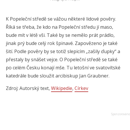
K Popeleční středě se vážou některé lidové pověry.
Říká se třeba, že kdo na Popeleční středu jí maso,
bude mít v létě vši. Také by se nemělo prát prádlo,
jinak prý bude celý rok špinavé. Zapovězeno je také
šití. Podle pověry by se totiž slepicím „zašily ďupky“ a
přestaly by snášet vejce. O Popeleční středě se také
po celém Česku konají mše. Tu letošní ve svatovítské
katedrále bude sloužit arcibiskup Jan Graubner.
Zdroj: Autorský text,
Wikipedie
,
Církev