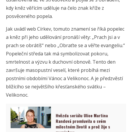
kdy kněz věřícím uděluje na čelo znak kříže z
posvěceného popela.
Jak uvádí web Církev, tomuto znamení se říká popelec
a kněz při jeho udělování pronáší věty: „Prach jsi a v
prach se obrátíš“ nebo „Obraťte se a věřte evangeliu.“
Popeleční středa tak má symbolizovat pokoru,
smrtelnost a výzvu k duchovní obnově. Tento den
završuje masopustní veselí, které probíhá mezi
postními obdobími Vánoc a Velikonoc. A je předzvěstí
blížícího se největšího křesťanského svátku –
Velikonoc.
Hvězda seriálu Ulice Martina
Randová promluvila o svém
milostném životě a proč žije s