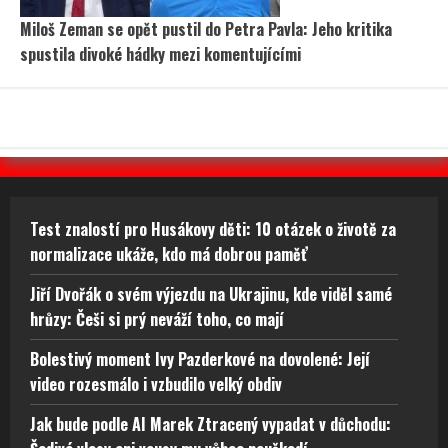
Miloš Zeman se opět pustil do Petra Pavla: Jeho kritika
spustila divoké hádky mezi komentujícími
Test znalostí pro Husákovy děti: 10 otázek o životě za
normalizace ukáže, kdo má dobrou paměť
Jiří Dvořák o svém výjezdu na Ukrajinu, kde viděl samé
hrůzy: Češi si prý neváží toho, co mají
Bolestivý moment Ivy Pazderkové na dovolené: Její
video rozesmálo i vzbudilo velký obdiv
Jak bude podle AI Marek Ztracený vypadat v důchodu: