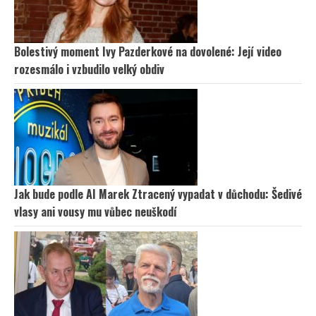
Bolestivý moment Ivy Pazderkové na dovolené: Její video
rozesmálo i vzbudilo velký obdiv
Jak bude podle AI Marek Ztracený vypadat v důchodu: Šedivé
vlasy ani vousy mu vůbec neuškodí