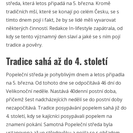
středa, která letos připadá na 5. března. Kromě
tradičních mší, které se konají po celém Česku, se s
tímto dnem pojí i fakt, že by se lidé měli vyvarovat
některých činností. Redakce In-lifestyle zapátrala, od
kdy se tento významný den slaví a jaké se s ním pojí
tradice a pověry.
Tradice sahá až do 4. století
Popeleční středa je pohyblivým dnem a letos připadla
na 5. března. Od tohoto dne se odpočítává 46 dní do
Velikonoční neděle. Nastává 40denní postní doba,
přičemž šest nadcházejících nedělí se do postní doby
nezapočítává. Tradice posypávání popelem sahá již do
4. století, kdy se kajícníci posypávali popelem na
znamení pokání. Samotná Popeleční středa byla
ustanovena až ve středověku a pojila se s obřadem,