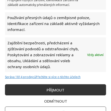
Propojení různých zařízení, Identifikace zařízení na
základě automaticky přenášených informací.
Používání přesných údajů o zeměpisné poloze,
Identifikace zařízení na základě aktivně vyžádaných
informací.
Zajištění bezpečnosti, předcházení a
zjišťování podvodů a odstraňování chyb,
Poskytování a zobrazování reklamy a
Vždy aktivní
obsahu, Ukládání a sdělování voleb
ochrany osobních údajů.
Správa 1814 prodejců
Přečtěte si více o těchto účelech
PŘÍJMOUT
Napsat komentář
ODMÍTNOUT
Vaše e-mailová adresa nebude zveřejněna.
Vyžadované informace jsou označeny
*