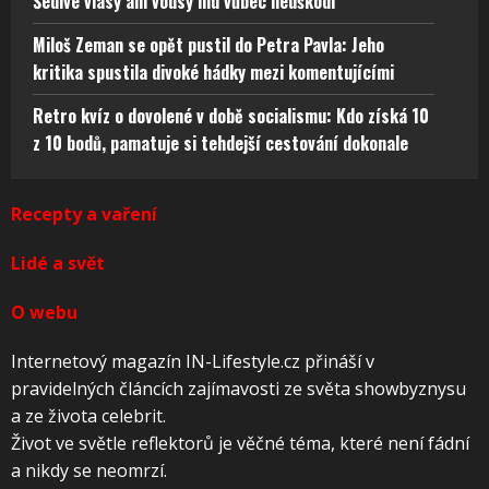
Šedivé vlasy ani vousy mu vůbec neuškodí
Miloš Zeman se opět pustil do Petra Pavla: Jeho
kritika spustila divoké hádky mezi komentujícími
Retro kvíz o dovolené v době socialismu: Kdo získá 10
z 10 bodů, pamatuje si tehdejší cestování dokonale
Recepty a vaření
Lidé a svět
O webu
Internetový magazín IN-Lifestyle.cz přináší v
pravidelných článcích zajímavosti ze světa showbyznysu
a ze života celebrit.
Život ve světle reflektorů je věčné téma, které není fádní
a nikdy se neomrzí.