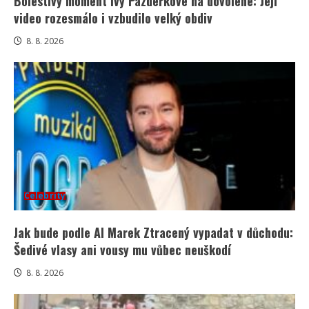
Bolestivý moment Ivy Pazderkové na dovolené: Její
video rozesmálo i vzbudilo velký obdiv
8. 8. 2026
Celebrity
Jak bude podle AI Marek Ztracený vypadat v důchodu:
Šedivé vlasy ani vousy mu vůbec neuškodí
8. 8. 2026