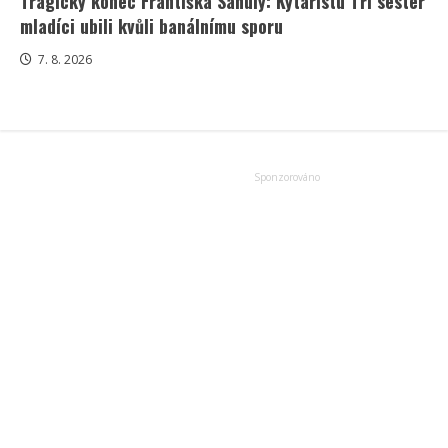
Tragický konec Františka Sahuly: Kytaristu Tří sester
mladíci ubili kvůli banálnímu sporu
7. 8. 2026