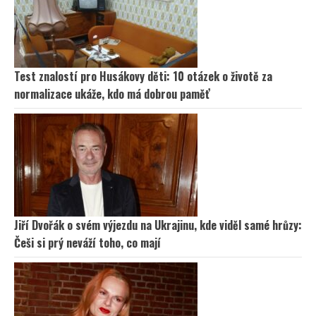
Test znalostí pro Husákovy děti: 10 otázek o životě za
normalizace ukáže, kdo má dobrou paměť
Jiří Dvořák o svém výjezdu na Ukrajinu, kde viděl samé hrůzy:
Češi si prý neváží toho, co mají