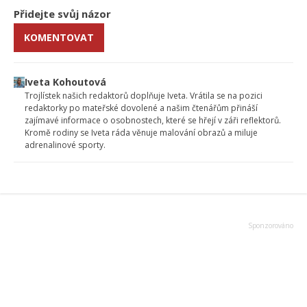
Přidejte svůj názor
KOMENTOVAT
Iveta Kohoutová
Trojlístek našich redaktorů doplňuje Iveta. Vrátila se na pozici
redaktorky po mateřské dovolené a našim čtenářům přináší
zajímavé informace o osobnostech, které se hřejí v záři reflektorů.
Kromě rodiny se Iveta ráda věnuje malování obrazů a miluje
adrenalinové sporty.