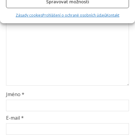
Spravovat možnosti
Komentář
*
Zásady cookies
Prohlášení o ochraně osobních údajů
Kontakt
Jméno
*
E-mail
*