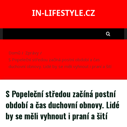
Skip
to
IN-LIFESTYLE.CZ
content
Domů
Zprávy
S Popeleční středou začíná postní období a čas
duchovní obnovy. Lidé by se měli vyhnout i praní a šití
S Popeleční středou začíná postní
období a čas duchovní obnovy. Lidé
by se měli vyhnout i praní a šití