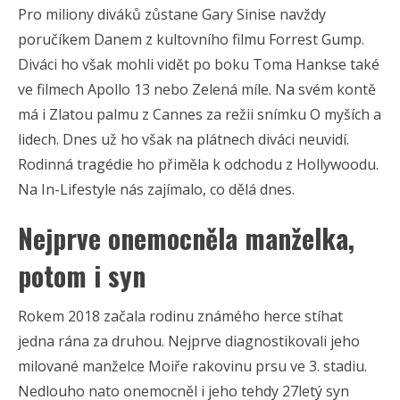
Pro miliony diváků zůstane Gary Sinise navždy
poručíkem Danem z kultovního filmu
Forrest Gump
.
Diváci ho však mohli vidět po boku Toma Hankse také
ve filmech Apollo 13 nebo Zelená míle. Na svém kontě
má i Zlatou palmu z Cannes za režii snímku O myších a
lidech. Dnes už ho však na plátnech diváci neuvidí.
Rodinná tragédie ho přiměla k odchodu z Hollywoodu.
Na In-Lifestyle nás zajímalo, co dělá dnes.
Nejprve onemocněla manželka,
potom i syn
Rokem 2018 začala rodinu známého herce stíhat
jedna rána za druhou. Nejprve diagnostikovali jeho
milované manželce Moiře rakovinu prsu ve 3. stadiu.
Nedlouho nato onemocněl i jeho tehdy 27letý syn