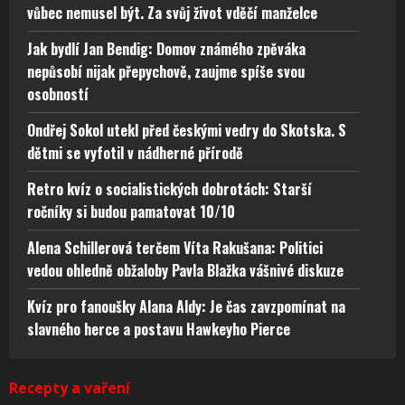
vůbec nemusel být. Za svůj život vděčí manželce
Jak bydlí Jan Bendig: Domov známého zpěváka
nepůsobí nijak přepychově, zaujme spíše svou
osobností
Ondřej Sokol utekl před českými vedry do Skotska. S
dětmi se vyfotil v nádherné přírodě
Retro kvíz o socialistických dobrotách: Starší
ročníky si budou pamatovat 10/10
Alena Schillerová terčem Víta Rakušana: Politici
vedou ohledně obžaloby Pavla Blažka vášnivé diskuze
Kvíz pro fanoušky Alana Aldy: Je čas zavzpomínat na
slavného herce a postavu Hawkeyho Pierce
Recepty a vaření