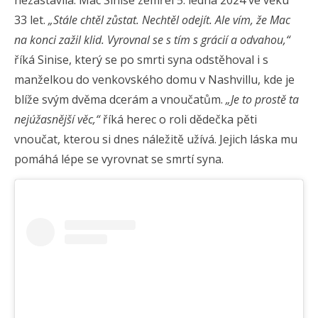
33 let.
„Stále chtěl zůstat. Nechtěl odejít. Ale vím, že Mac
na konci zažil klid. Vyrovnal se s tím s grácií a odvahou,“
říká Sinise, který se po smrti syna odstěhoval i s
manželkou do venkovského domu v Nashvillu, kde je
blíže svým dvěma dcerám a vnoučatům.
„Je to prostě ta
nejúžasnější věc,“
říká herec o roli dědečka pěti
vnoučat, kterou si dnes náležitě užívá. Jejich láska mu
pomáhá lépe se vyrovnat se smrtí syna.