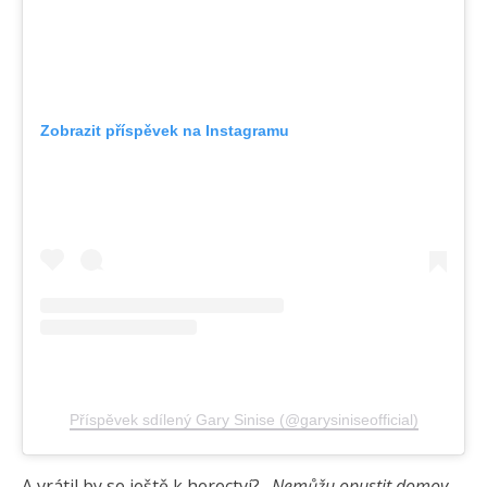
Zobrazit příspěvek na Instagramu
Příspěvek sdílený Gary Sinise (@garysiniseofficial)
A vrátil by se ještě k herectví?
„Nemůžu opustit domov