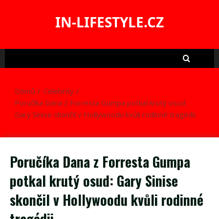
Skip
to
IN-LIFESTYLE.CZ
content
Domů
Celebrity
Poručíka Dana z Forresta Gumpa potkal krutý osud:
Gary Sinise skončil v Hollywoodu kvůli rodinné tragédii
Poručíka Dana z Forresta Gumpa
potkal krutý osud: Gary Sinise
skončil v Hollywoodu kvůli rodinné
tragédii