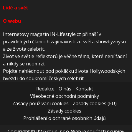
Lidé a svět
O webu
Internetový magazín IN-Lifestyle.cz přináší v
pravidelných článcích zajímavosti ze světa showbyznysu
a ze života celebrit.
Život ve světle reflektorů je věčné téma, které není fádní
a nikdy se neomrzí.
Pojďte nahlédnout pod pokličku života Hollywoodských
hvězd i do soukromí českých celebrit.
Redakce
O nás
Kontakt
Všeobecné obchodní podmínky
Zásady používání cookies
Zásady cookies (EU)
Zásady cookies
Prohlášení o ochraně osobních údajů
Copyright © JJV Group, s.r.o. Web je součástí skupiny