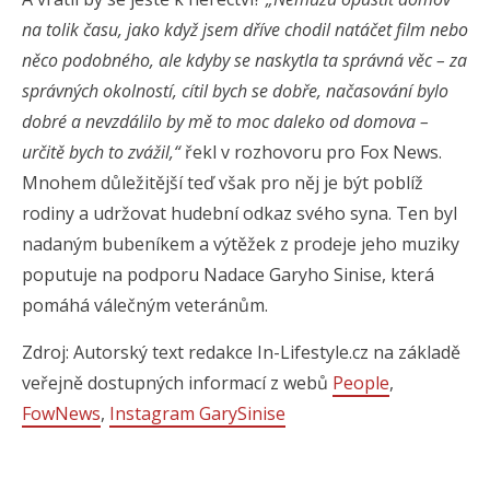
na tolik času, jako když jsem dříve chodil natáčet film nebo
něco podobného, ​​ale kdyby se naskytla ta správná věc – za
správných okolností, cítil bych se dobře, načasování bylo
dobré a nevzdálilo by mě to moc daleko od domova –
určitě bych to zvážil,“
řekl v rozhovoru pro Fox News.
Mnohem důležitější teď však pro něj je být poblíž
rodiny a udržovat hudební odkaz svého syna. Ten byl
nadaným bubeníkem a výtěžek z prodeje jeho muziky
poputuje na podporu Nadace Garyho Sinise, která
pomáhá válečným veteránům.
Zdroj: Autorský text redakce In-Lifestyle.cz na základě
veřejně dostupných informací z webů
People
,
FowNews
,
Instagram GarySinise