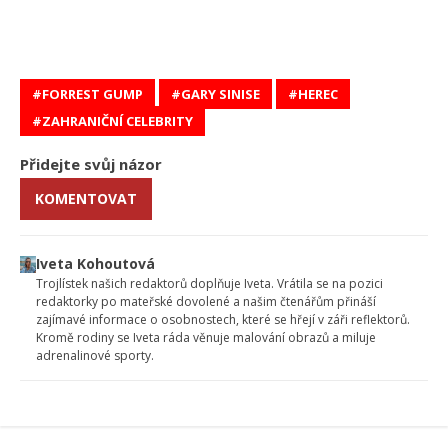
FORREST GUMP
GARY SINISE
HEREC
ZAHRANIČNÍ CELEBRITY
Přidejte svůj názor
KOMENTOVAT
Iveta Kohoutová
Trojlístek našich redaktorů doplňuje Iveta. Vrátila se na pozici
redaktorky po mateřské dovolené a našim čtenářům přináší
zajímavé informace o osobnostech, které se hřejí v záři reflektorů.
Kromě rodiny se Iveta ráda věnuje malování obrazů a miluje
adrenalinové sporty.