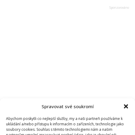
Spravovat své soukromí
Abychom poskytli co nejlepší služby, my a naši partneři používáme k
ukládání a/nebo přístupu k informacím o zařízeních, technologie jako
soubory cookies. Souhlas s těmito technologiemi nám a našim
partnerům umožní zpracovávat osobní údaje, jako je chování při