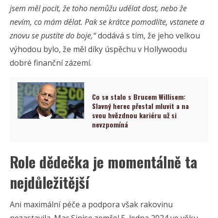
jsem měl pocit, že toho nemůžu udělat dost, nebo že
nevím, co mám dělat. Pak se krátce pomodlíte, vstanete a
znovu se pustíte do boje,“
dodává s tím, že jeho velkou
výhodou bylo, že měl díky úspěchu v Hollywoodu
dobré finanční zázemí.
Co se stalo s Brucem Willisem:
Slavný herec přestal mluvit a na
svou hvězdnou kariéru už si
nevzpomíná
Role dědečka je momentálně ta
nejdůležitější
Ani maximální péče a podpora však rakovinu
nezastavila. Mac Sinise zemřel 5. ledna 2024 ve věku