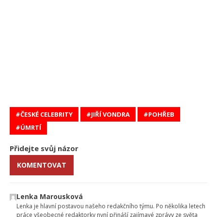
ČESKÉ CELEBRITY
JIŘÍ VONDRA
POHŘEB
ÚMRTÍ
Přidejte svůj názor
KOMENTOVAT
Lenka Marousková
Lenka je hlavní postavou našeho redakčního týmu. Po několika letech
práce všeobecné redaktorky nyní přináší zajímavé zprávy ze světa