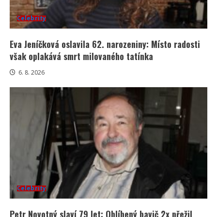
Celebrity
Eva Jeníčková oslavila 62. narozeniny: Místo radosti
však oplakává smrt milovaného tatínka
6. 8. 2026
Celebrity
Petr Novotný slaví 79 let: Oblíbený bavič 2x přežil