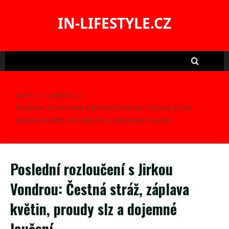
Skip
to
IN-LIFESTYLE.CZ
content
Domů
Celebrity
Poslední rozloučení s Jirkou Vondrou: Čestná stráž,
záplava květin, proudy slz a dojemné loučení
Poslední rozloučení s Jirkou
Vondrou: Čestná stráž, záplava
květin, proudy slz a dojemné
loučení