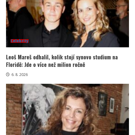
Celebrity
Leoš Mareš odhalil, kolik stojí synovo studium na
Floridě: Jde o více než milion ročně
6. 8. 2026