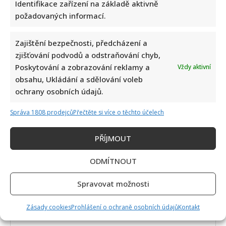
Identifikace zařízení na základě aktivně
požadovaných informací.
Zajištění bezpečnosti, předcházení a
zjišťování podvodů a odstraňování chyb,
Poskytování a zobrazování reklamy a
Vždy aktivní
obsahu, Ukládání a sdělování voleb
ochrany osobních údajů.
Napsat komentář
Správa 1808 prodejců
Přečtěte si více o těchto účelech
Vaše e-mailová adresa nebude zveřejněna.
PŘÍJMOUT
Vyžadované informace jsou označeny
*
ODMÍTNOUT
Komentář
*
Spravovat možnosti
Zásady cookies
Prohlášení o ochraně osobních údajů
Kontakt