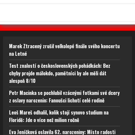
Marek Ztracený zrušil velkolepé finále svého koncertu
na Letné
Test znalostí o československých pohádkách: Bez
chyby projde málokdo, pamětníci by ale měli dát
alespoň 8/10
Petr Macinka se pochlubil vzácnými fotkami své dcery
z oslavy narozenin: Fanoušci lichotí celé rodině
Leoš Mareš odhalil, kolik stojí synovo studium na
Floridě: Jde o více než milion ročně
Eva Jeníčková oslavila 62. narozeniny: Místo radosti