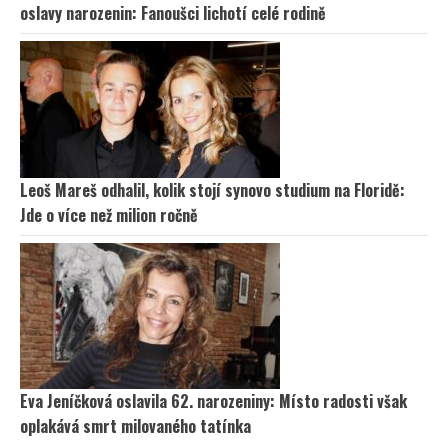
oslavy narozenin: Fanoušci lichotí celé rodině
Leoš Mareš odhalil, kolik stojí synovo studium na Floridě:
Jde o více než milion ročně
Eva Jeníčková oslavila 62. narozeniny: Místo radosti však
oplakává smrt milovaného tatínka