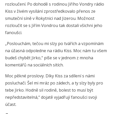
rozloučení. Po dohodě s rodinou Jiřího Vondry rádio
Kiss v živém vysílání zprostředkovalo přenos ze
smuteční síně v Rokytnici nad Jizerou. Možnost
rozloučit se s Jiřím Vondrou tak dostali všichni jeho
fanoušci.
„Poslouchám, tečou mi slzy po tvářích a vzpomínám
na úžasná odpoledne na rádiu Kiss. Moc nám tu všem
budeš chybět Jirko,“ píše se v jednom z mnoha
komentářů na sociálních sítích.
Moc pěkné proslovy. Díky Kiss za sdílení s námi
posluchači. Šel mi mráz po zádech, a ty slzy byly pro
tebe Jirko. Hodně sil rodině, bolest to musí být
nepředstavitelná,“ dojatě vyjadřují fanoušci svoji
účast.