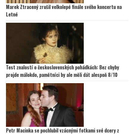
Marek Ztracený zrušil velkolepé finále svého koncertu na
Letné
Test znalostí o československých pohádkách: Bez chyby
projde málokdo, pamětníci by ale měli dát alespoň 8/10
Petr Macinka se pochlubil vzácnými fotkami své dcery z