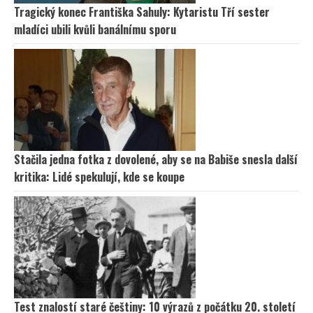
Tragický konec Františka Sahuly: Kytaristu Tří sester
mladíci ubili kvůli banálnímu sporu
Stačila jedna fotka z dovolené, aby se na Babiše snesla další
kritika: Lidé spekulují, kde se koupe
Test znalostí staré češtiny: 10 výrazů z počátku 20. století