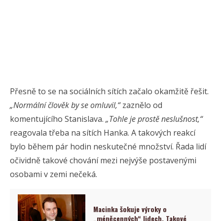
Přesně to se na sociálních sítích začalo okamžitě řešit.
„Normální člověk by se omluvil,“
zaznělo od
komentujícího Stanislava.
„Tohle je prostě neslušnost,“
reagovala třeba na sítích Hanka. A takových reakcí
bylo během pár hodin neskutečné množství. Řada lidí
očividně takové chování mezi nejvýše postavenými
osobami v zemi nečeká.
Macinka šokuje výroky o
„méněcenných“ lidech. Takové