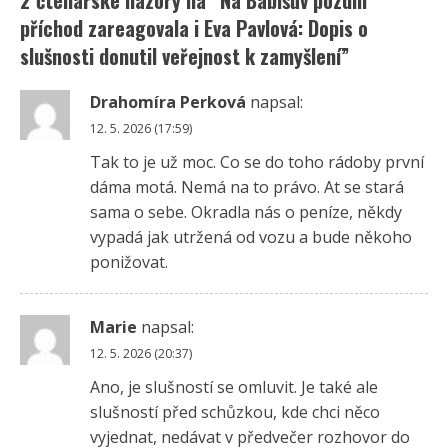
2 čtenářské názory na “
Na Babišův pozdní
příchod zareagovala i Eva Pavlová: Dopis o
slušnosti donutil veřejnost k zamyšlení
”
Drahomíra Perková
napsal:
12. 5. 2026 (17:59)
Tak to je už moc. Co se do toho rádoby první
dáma motá. Nemá na to právo. At se stará
sama o sebe. Okradla nás o peníze, někdy
vypadá jak utržená od vozu a bude někoho
ponižovat.
Marie
napsal:
12. 5. 2026 (20:37)
Ano, je slušností se omluvit. Je také ale
slušností před schůzkou, kde chci něco
vyjednat, nedávat v předvečer rozhovor do