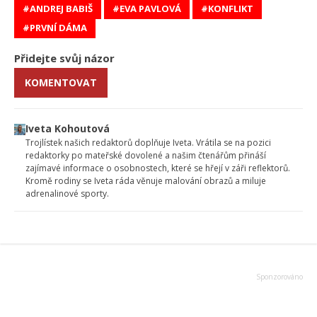
ANDREJ BABIŠ
EVA PAVLOVÁ
KONFLIKT
PRVNÍ DÁMA
Přidejte svůj názor
KOMENTOVAT
Iveta Kohoutová
Trojlístek našich redaktorů doplňuje Iveta. Vrátila se na pozici
redaktorky po mateřské dovolené a našim čtenářům přináší
zajímavé informace o osobnostech, které se hřejí v záři reflektorů.
Kromě rodiny se Iveta ráda věnuje malování obrazů a miluje
adrenalinové sporty.