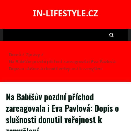
Skip
to
IN-LIFESTYLE.CZ
content
Domů
Zprávy
Na Babišův pozdní příchod zareagovala i Eva Pavlová:
Dopis o slušnosti donutil veřejnost k zamyšlení
Na Babišův pozdní příchod
zareagovala i Eva Pavlová: Dopis o
slušnosti donutil veřejnost k
zamyšlení