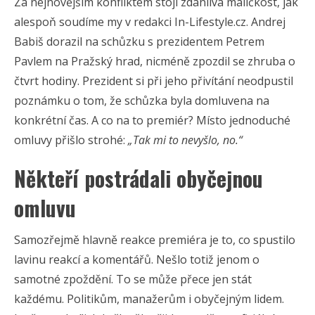
Za nejnovějším konfliktem stojí zdánlivá maličkost, jak
alespoň soudíme my v redakci In-Lifestyle.cz. Andrej
Babiš dorazil na schůzku s prezidentem Petrem
Pavlem na Pražský hrad, nicméně zpozdil se zhruba o
čtvrt hodiny. Prezident si při jeho přivítání neodpustil
poznámku o tom, že schůzka byla domluvena na
konkrétní čas. A co na to premiér? Místo jednoduché
omluvy přišlo strohé:
„Tak mi to nevyšlo, no.“
Někteří postrádali obyčejnou
omluvu
Samozřejmě hlavně reakce premiéra je to, co spustilo
lavinu reakcí a komentářů. Nešlo totiž jenom o
samotné zpoždění. To se může přece jen stát
každému. Politikům, manažerům i obyčejným lidem.