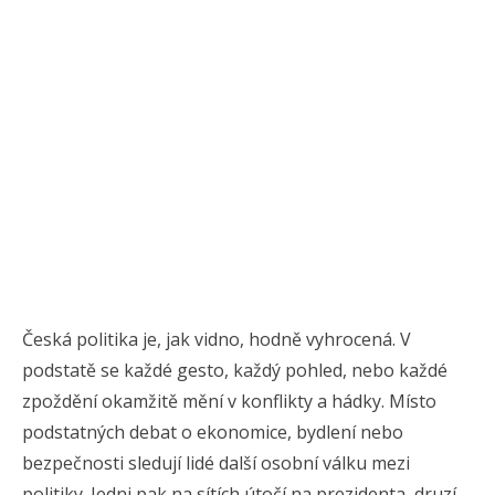
Česká politika je, jak vidno, hodně vyhrocená. V
podstatě se každé gesto, každý pohled, nebo každé
zpoždění okamžitě mění v konflikty a hádky. Místo
podstatných debat o ekonomice, bydlení nebo
bezpečnosti sledují lidé další osobní válku mezi
politiky. Jedni pak na sítích útočí na prezidenta, druzí