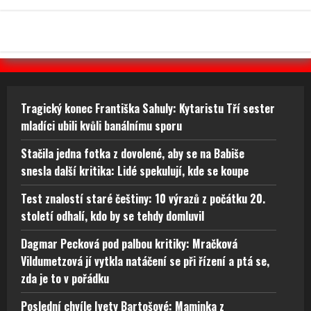
Tragický konec Františka Sahuly: Kytaristu Tří sester
mladíci ubili kvůli banálnímu sporu
Stačila jedna fotka z dovolené, aby se na Babiše
snesla další kritika: Lidé spekulují, kde se koupe
Test znalostí staré češtiny: 10 výrazů z počátku 20.
století odhalí, kdo by se tehdy domluvil
Dagmar Pecková pod palbou kritiky: Mračková
Vildumetzová jí vytkla natáčení se při řízení a ptá se,
zda je to v pořádku
Poslední chvíle Ivety Bartošové: Maminka z