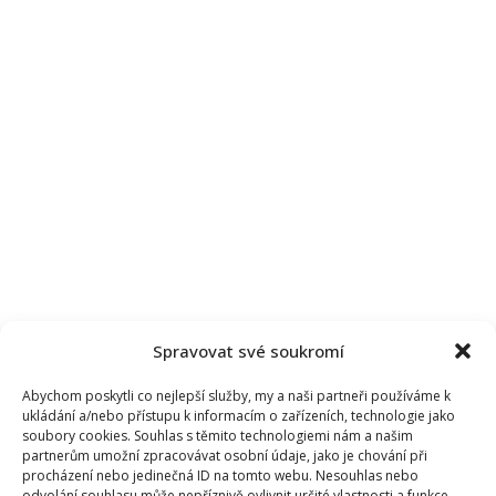
Spravovat své soukromí
Abychom poskytli co nejlepší služby, my a naši partneři používáme k
ukládání a/nebo přístupu k informacím o zařízeních, technologie jako
soubory cookies. Souhlas s těmito technologiemi nám a našim
partnerům umožní zpracovávat osobní údaje, jako je chování při
procházení nebo jedinečná ID na tomto webu. Nesouhlas nebo
odvolání souhlasu může nepříznivě ovlivnit určité vlastnosti a funkce.