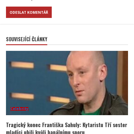
SOUVISEJÍCÍ ČLÁNKY
Celebrity
Tragický konec Františka Sahuly: Kytaristu Tří sester
mladíci ubili kvůli banálnímu sporu