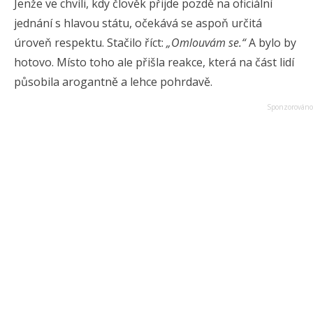
Jenže ve chvíli, kdy člověk přijde pozdě na oficiální
jednání s hlavou státu, očekává se aspoň určitá
úroveň respektu. Stačilo říct:
„Omlouvám se.“
A bylo by
hotovo. Místo toho ale přišla reakce, která na část lidí
působila arogantně a lehce pohrdavě.