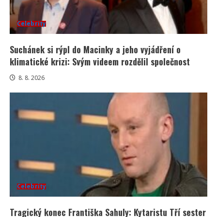
Celebrity
Suchánek si rýpl do Macinky a jeho vyjádření o
klimatické krizi: Svým videem rozdělil společnost
8. 8. 2026
Celebrity
Tragický konec Františka Sahuly: Kytaristu Tří sester