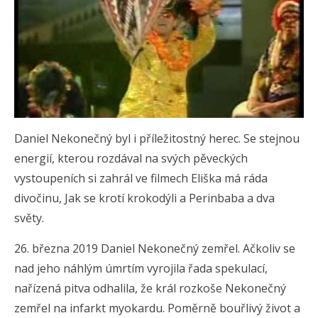
Daniel Nekonečný byl i příležitostný herec. Se stejnou
energií, kterou rozdával na svých pěveckých
vystoupeních si zahrál ve filmech Eliška má ráda
divočinu, Jak se krotí krokodýli a Perinbaba a dva
světy.
26. března 2019 Daniel Nekonečný zemřel. Ačkoliv se
nad jeho náhlým úmrtím vyrojila řada spekulací,
nařízená pitva odhalila, že král rozkoše Nekonečný
zemřel na infarkt myokardu. Poměrně bouřlivý život a