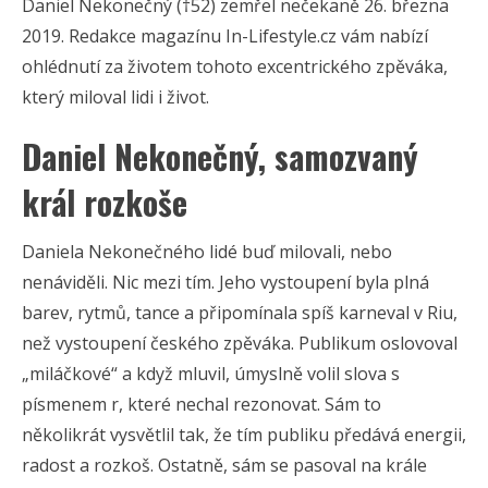
Daniel Nekonečný (†52) zemřel nečekaně 26. března
2019. Redakce magazínu In-Lifestyle.cz vám nabízí
ohlédnutí za životem tohoto excentrického zpěváka,
který miloval lidi i život.
Daniel Nekonečný, samozvaný
král rozkoše
Daniela Nekonečného lidé buď milovali, nebo
nenáviděli. Nic mezi tím. Jeho vystoupení byla plná
barev, rytmů, tance a připomínala spíš karneval v Riu,
než vystoupení českého zpěváka. Publikum oslovoval
„miláčkové“ a když mluvil, úmyslně volil slova s
písmenem r, které nechal rezonovat. Sám to
několikrát vysvětlil tak, že tím publiku předává energii,
radost a rozkoš. Ostatně, sám se pasoval na krále