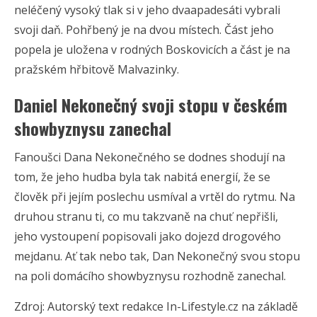
neléčený vysoký tlak si v jeho dvaapadesáti vybrali
svoji daň. Pohřbený je na dvou místech. Část jeho
popela je uložena v rodných Boskovicích a část je na
pražském hřbitově Malvazinky.
Daniel Nekonečný svoji stopu v českém
showbyznysu zanechal
Fanoušci Dana Nekonečného se dodnes shodují na
tom, že jeho hudba byla tak nabitá energií, že se
člověk při jejím poslechu usmíval a vrtěl do rytmu. Na
druhou stranu ti, co mu takzvaně na chuť nepřišli,
jeho vystoupení popisovali jako dojezd drogového
mejdanu. Ať tak nebo tak, Dan Nekonečný svou stopu
na poli domácího showbyznysu rozhodně zanechal.
Zdroj: Autorský text redakce In-Lifestyle.cz na základě