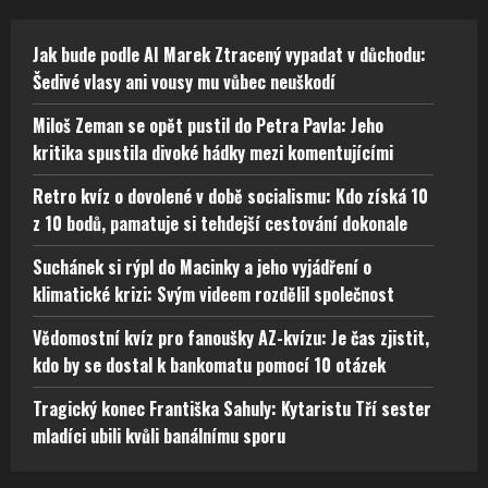
Jak bude podle AI Marek Ztracený vypadat v důchodu:
Šedivé vlasy ani vousy mu vůbec neuškodí
Miloš Zeman se opět pustil do Petra Pavla: Jeho
kritika spustila divoké hádky mezi komentujícími
Retro kvíz o dovolené v době socialismu: Kdo získá 10
z 10 bodů, pamatuje si tehdejší cestování dokonale
Suchánek si rýpl do Macinky a jeho vyjádření o
klimatické krizi: Svým videem rozdělil společnost
Vědomostní kvíz pro fanoušky AZ-kvízu: Je čas zjistit,
kdo by se dostal k bankomatu pomocí 10 otázek
Tragický konec Františka Sahuly: Kytaristu Tří sester
mladíci ubili kvůli banálnímu sporu