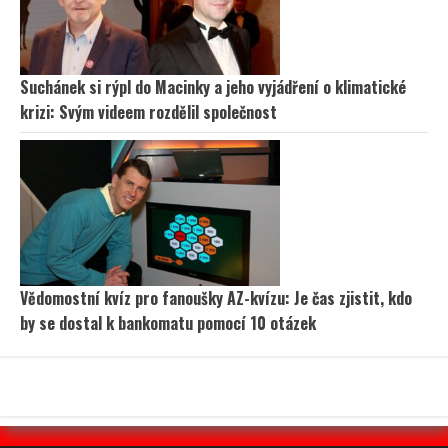
Suchánek si rýpl do Macinky a jeho vyjádření o klimatické
krizi: Svým videem rozdělil společnost
Vědomostní kvíz pro fanoušky AZ-kvízu: Je čas zjistit, kdo
by se dostal k bankomatu pomocí 10 otázek