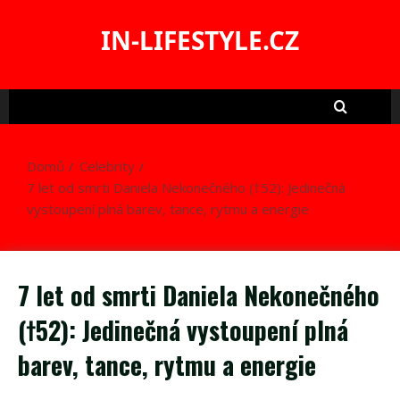
Skip
to
IN-LIFESTYLE.CZ
content
Domů
Celebrity
7 let od smrti Daniela Nekonečného (†52): Jedinečná
vystoupení plná barev, tance, rytmu a energie
7 let od smrti Daniela Nekonečného
(†52): Jedinečná vystoupení plná
barev, tance, rytmu a energie