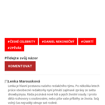
ČESKÉ CELEBRITY
DANIEL NEKONEČNÝ
ÚMRTÍ
ZPĚVÁK
Přidejte svůj názor
KOMENTOVAT
Lenka Marousková
Lenka je hlavní postavou našeho redakčního týmu. Po několika letech
práce všeobecné redaktorky nyní přináší zajímavé zprávy ze světa
showbyznysu. Ráda poznává nové lidi a jejich životní osudy. I proto
dělá rozhovory s osobnostmi, nebo píše vaše příběhy ze života. Svůj
volný čas nejraději věnuje své rodině.