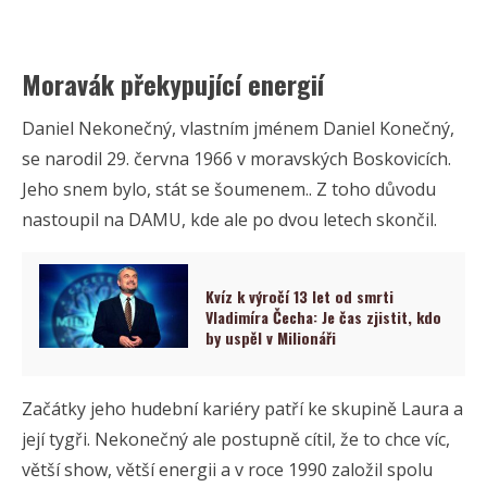
Moravák překypující energií
Daniel Nekonečný, vlastním jménem Daniel Konečný,
se narodil 29. června 1966 v moravských Boskovicích.
Jeho snem bylo, stát se šoumenem.. Z toho důvodu
nastoupil na DAMU, kde ale po dvou letech skončil.
Kvíz k výročí 13 let od smrti
Vladimíra Čecha: Je čas zjistit, kdo
by uspěl v Milionáři
Začátky jeho hudební kariéry patří ke skupině Laura a
její tygři. Nekonečný ale postupně cítil, že to chce víc,
větší show, větší energii a v roce 1990 založil spolu