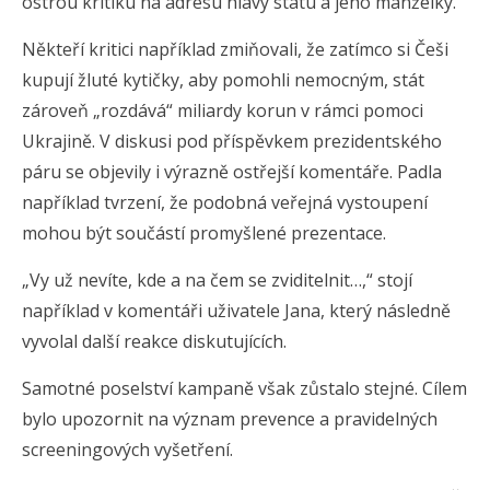
ostrou kritiku na adresu hlavy státu a jeho manželky.
Někteří kritici například zmiňovali, že zatímco si Češi
kupují žluté kytičky, aby pomohli nemocným, stát
zároveň „rozdává“ miliardy korun v rámci pomoci
Ukrajině. V diskusi pod příspěvkem prezidentského
páru se objevily i výrazně ostřejší komentáře. Padla
například tvrzení, že podobná veřejná vystoupení
mohou být součástí promyšlené prezentace.
„Vy už nevíte, kde a na čem se zviditelnit…,“ stojí
například v komentáři uživatele Jana, který následně
vyvolal další reakce diskutujících.
Samotné poselství kampaně však zůstalo stejné. Cílem
bylo upozornit na význam prevence a pravidelných
screeningových vyšetření.