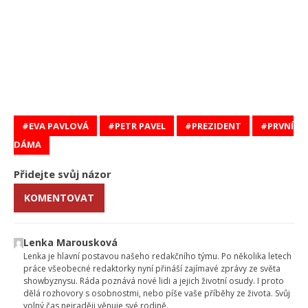
EVA PAVLOVÁ
PETR PAVEL
PREZIDENT
PRVNÍ
DÁMA
Přidejte svůj názor
KOMENTOVAT
Lenka Marousková
Lenka je hlavní postavou našeho redakčního týmu. Po několika letech
práce všeobecné redaktorky nyní přináší zajímavé zprávy ze světa
showbyznysu. Ráda poznává nové lidi a jejich životní osudy. I proto
dělá rozhovory s osobnostmi, nebo píše vaše příběhy ze života. Svůj
volný čas nejraději věnuje své rodině.