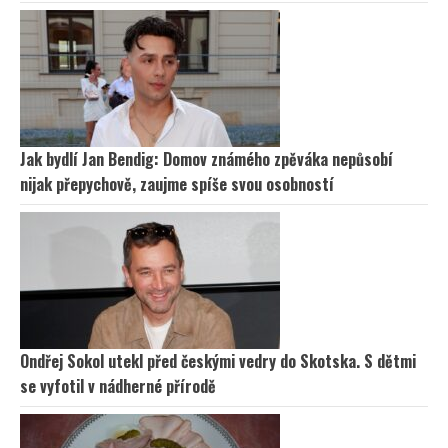
Jak bydlí Jan Bendig: Domov známého zpěváka nepůsobí
nijak přepychově, zaujme spíše svou osobností
Ondřej Sokol utekl před českými vedry do Skotska. S dětmi
se vyfotil v nádherné přírodě