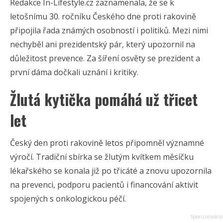
Redakce In-Lifestyle.cz zaznamenala, že se k
letošnímu 30. ročníku Českého dne proti rakovině
připojila řada známých osobností i politiků. Mezi nimi
nechyběl ani prezidentský pár, který upozornil na
důležitost prevence. Za šíření osvěty se prezident a
první dáma dočkali uznání i kritiky.
Žlutá kytička pomáhá už třicet
let
Český den proti rakovině letos připomněl významné
výročí. Tradiční sbírka se žlutým kvítkem měsíčku
lékařského se konala již po třicáté a znovu upozornila
na prevenci, podporu pacientů i financování aktivit
spojených s onkologickou péčí.