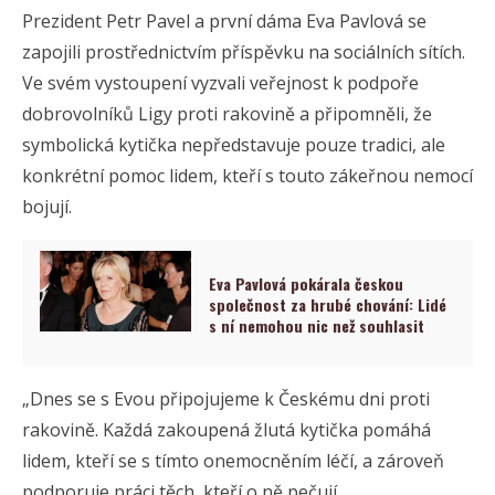
Prezident Petr Pavel a první dáma Eva Pavlová se
zapojili prostřednictvím příspěvku na sociálních sítích.
Ve svém vystoupení vyzvali veřejnost k podpoře
dobrovolníků Ligy proti rakovině a připomněli, že
symbolická kytička nepředstavuje pouze tradici, ale
konkrétní pomoc lidem, kteří s touto zákeřnou nemocí
bojují.
Eva Pavlová pokárala českou
společnost za hrubé chování: Lidé
s ní nemohou nic než souhlasit
„Dnes se s Evou připojujeme k Českému dni proti
rakovině. Každá zakoupená žlutá kytička pomáhá
lidem, kteří se s tímto onemocněním léčí, a zároveň
podporuje práci těch, kteří o ně pečují.