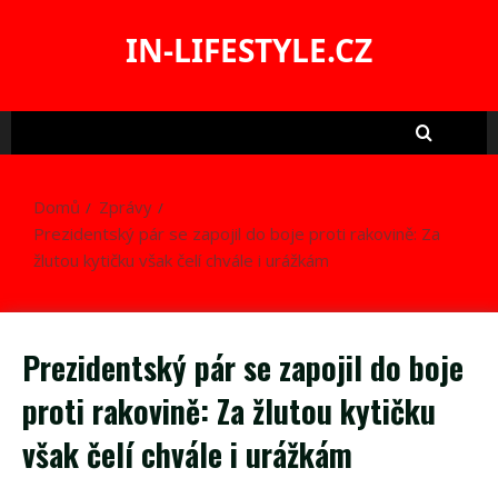
Skip
to
IN-LIFESTYLE.CZ
content
Domů
Zprávy
Prezidentský pár se zapojil do boje proti rakovině: Za
žlutou kytičku však čelí chvále i urážkám
Prezidentský pár se zapojil do boje
proti rakovině: Za žlutou kytičku
však čelí chvále i urážkám