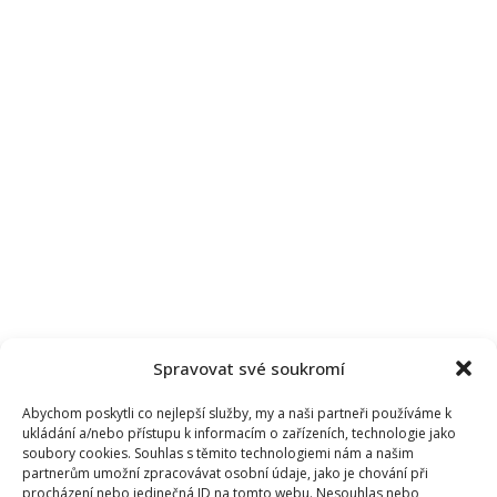
Spravovat své soukromí
Abychom poskytli co nejlepší služby, my a naši partneři používáme k
ukládání a/nebo přístupu k informacím o zařízeních, technologie jako
soubory cookies. Souhlas s těmito technologiemi nám a našim
partnerům umožní zpracovávat osobní údaje, jako je chování při
procházení nebo jedinečná ID na tomto webu. Nesouhlas nebo