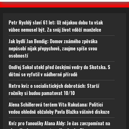
Petr Rychlý slaví 61 let: Už nějakou dobu tu však
vůbec nemusel být. Za svůj život vděčí manželce
Jak bydlí Jan Bendig: Domov známého zpěváka
nepůsobí nijak přepychově, zaujme spíše svou
osobností
Ondřej Sokol utekl před českými vedry do Skotska. S
dětmi se vyfotil v nádherné přírodě
Retro kvíz o socialistických dobrotách: Starší
ročníky si budou pamatovat 10/10
Alena Schillerová terčem Víta Rakušana: Politici
vedou ohledně obžaloby Pavla Blažka vášnivé diskuze
Kvíz pro fanoušky Alana Aldy: Je čas zavzpomínat na