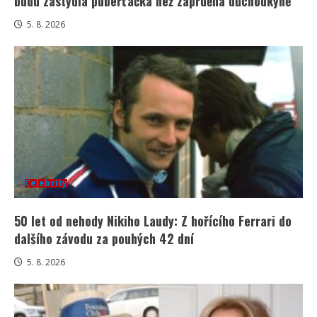
budu zastydlá puberťačka než zaprděná důchodkyně“
5. 8. 2026
Celebrity
50 let od nehody Nikiho Laudy: Z hořícího Ferrari do
dalšího závodu za pouhých 42 dní
5. 8. 2026