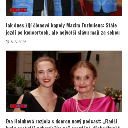
Celebrity
Jak dnes žijí členové kapely Maxim Turbulenc: Stále
jezdí po koncertech, ale největší slávu mají za sebou
5. 8. 2026
Celebrity
Eva Holubová rozjela s dcerou nový podcast: „Radši