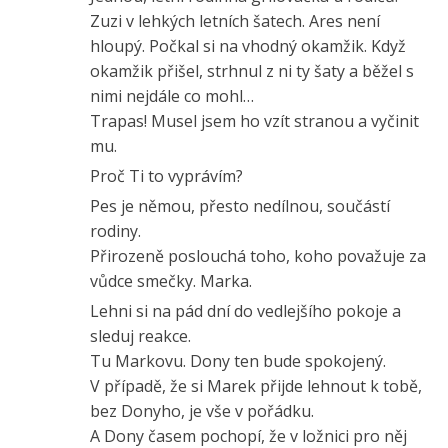
Zuzi v lehkých letních šatech. Ares není
hloupý. Počkal si na vhodný okamžik. Když
okamžik přišel, strhnul z ni ty šaty a běžel s
nimi nejdále co mohl…
Trapas! Musel jsem ho vzít stranou a vyčinit
mu.
Proč Ti to vyprávím?
Pes je němou, přesto nedílnou, součástí
rodiny.
Přirozeně poslouchá toho, koho považuje za
vůdce smečky. Marka.
Lehni si na pád dní do vedlejšího pokoje a
sleduj reakce.
Tu Markovu. Dony ten bude spokojený.
V případě, že si Marek přijde lehnout k tobě,
bez Donyho, je vše v pořádku.
A Dony časem pochopí, že v ložnici pro něj