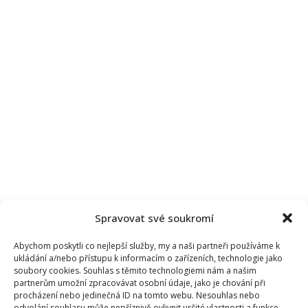
Spravovat své soukromí
Abychom poskytli co nejlepší služby, my a naši partneři používáme k
ukládání a/nebo přístupu k informacím o zařízeních, technologie jako
soubory cookies. Souhlas s těmito technologiemi nám a našim
partnerům umožní zpracovávat osobní údaje, jako je chování při
procházení nebo jedinečná ID na tomto webu. Nesouhlas nebo
odvolání souhlasu může nepříznivě ovlivnit určité vlastnosti a funkce.