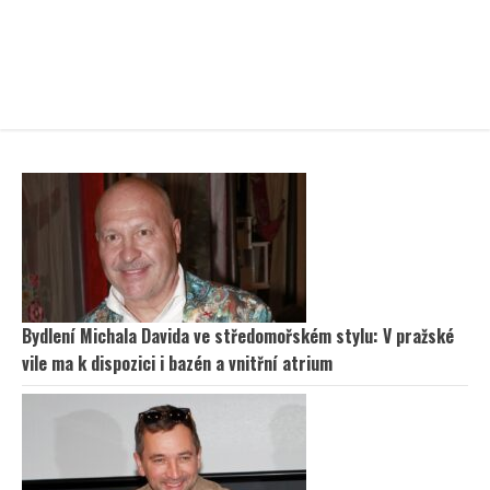
Bydlení Michala Davida ve středomořském stylu: V pražské
vile ma k dispozici i bazén a vnitřní atrium