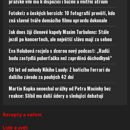
pražské vile ma k dispozici i bazén a vnitřní atrium
Fotokvíz o českých hercích: 10 fotografií prověří, kdo
zná slavné tváře domácího filmu opravdu dokonale
Jak dnes žijí členové kapely Maxim Turbulenc: Stále
jezdí po koncertech, ale největší slávu mají za sebou
Eva Holubová rozjela s dcerou nový podcast: „Radši
budu zastydlá puberťačka než zaprděná důchodkyně“
50 let od nehody Nikiho Laudy: Z hořícího Ferrari do
dalšího závodu za pouhých 42 dní
Martin Kupka nenechal urážky od Petra Macinky bez
reakce: Slíbil mu další údery a sledující debatují
Recepty a vaření
Lidé a svět