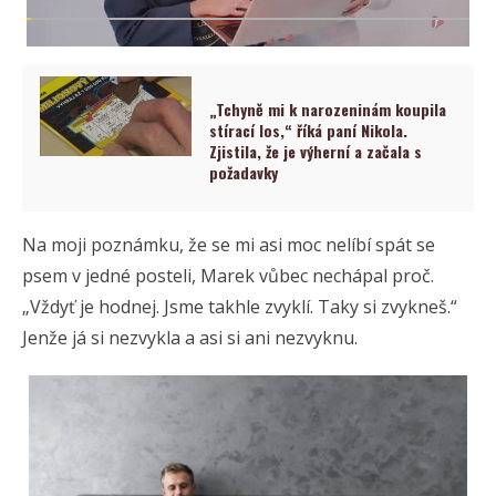
„Tchyně mi k narozeninám koupila
stírací los,“ říká paní Nikola.
Zjistila, že je výherní a začala s
požadavky
Na moji poznámku, že se mi asi moc nelíbí spát se
psem v jedné posteli, Marek vůbec nechápal proč.
„Vždyť je hodnej. Jsme takhle zvyklí. Taky si zvykneš.“
Jenže já si nezvykla a asi si ani nezvyknu.