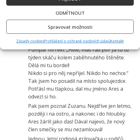
Ahoj Kláro,
ODMÍTNOUT
já jsem David. Jsem hrdým majitelem psa i
přítelkyně.
Spravovat možnosti
Ares, německý ovčák. Dostal jsem ho jako
štěně na benzince. Zdarma k plné nádrži.
Zásady cookies
Prohlášení o ochraně osobních údajů
Kontakt
Pumpař mi řekl: „Hele, máš rád psi? Já tu už
týden skáču kolem zaběhnutého štěněte.
Dělá mi tu bordel!
Nikdo si pro něj nepřijel. Nikdo ho nechce.“
Tak jsem ho posadil na místo spolujezdce.
Potřásl mu tlapkou, dal mu jméno Ares a
odvezl si ho.
Pak jsem poznal Zuzanu. Nejdříve jen letmo,
později i na ostro, a nakonec i do hloubky.
Ares žárlil jako ďas! Dával najevo, že nový
člen smečky se mu nezamlouvá!
Jednou, letní rodinná grilovačka u rodičů.