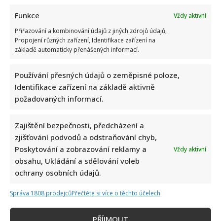
Funkce
Vždy aktivní
Přiřazování a kombinování údajů z jiných zdrojů údajů,
Propojení různých zařízení, Identifikace zařízení na
základě automaticky přenášených informací.
Používání přesných údajů o zeměpisné poloze,
Identifikace zařízení na základě aktivně
požadovaných informací.
Zajištění bezpečnosti, předcházení a
zjišťování podvodů a odstraňování chyb,
Poskytování a zobrazování reklamy a
Vždy aktivní
1 čtenářský názor na “
„Přítel mě nutí spát se
obsahu, Ukládání a sdělování voleb
psem v posteli,“ říká paní Klára. Nechce se s tím
ochrany osobních údajů.
smířit a uvažuje o rozchodu
”
Správa 1808 prodejců
Přečtěte si více o těchto účelech
DK
napsal:
31. 5. 2026 (22:54)
PŘÍJMOUT