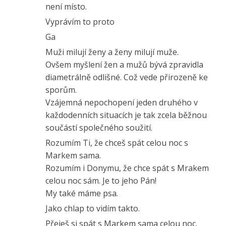
není místo.
Vyprávím to proto
Ga
Muži milují ženy a ženy milují muže.
Ovšem myšlení žen a mužů bývá zpravidla
diametrálně odlišné. Což vede přirozeně ke
sporům.
Vzájemná nepochopení jeden druhého v
každodenních situacích je tak zcela běžnou
součástí společného soužití.
Rozumím Ti, že chceš spát celou noc s
Markem sama.
Rozumím i Donymu, že chce spát s Mrakem
celou noc sám. Je to jeho Pán!
My také máme psa.
Jako chlap to vidím takto.
Přeješ si spát s Markem sama celou noc.