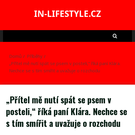
Skip
to
IN-LIFESTYLE.CZ
content
Domů
Příběhy
„Přítel mě nutí spát se psem v posteli,“ říká paní Klára.
Nechce se s tím smířit a uvažuje o rozchodu
„Přítel mě nutí spát se psem v
posteli,“ říká paní Klára. Nechce se
s tím smířit a uvažuje o rozchodu