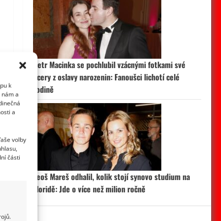
Petr Macinka se pochlubil vzácnými fotkami své
dcery z oslavy narozenin: Fanoušci lichotí celé
upu k
rodině
i nám a
edinečná
osti a
Vaše volby
uhlasu,
ní části
Leoš Mareš odhalil, kolik stojí synovo studium na
Floridě: Jde o více než milion ročně
ojů.