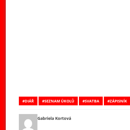
DIÁŘ
SEZNAM ÚKOLŮ
SVATBA
ZÁPISNÍK
Gabriela Kortová