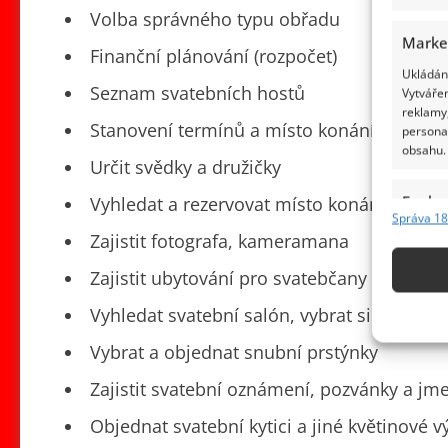
Volba správného typu obřadu
Marke
Finanční plánování (rozpočet)
Ukládání
Seznam svatebních hostů
Vytvářen
reklamy,
Stanovení termínů a místo konání svateb
persona
obsahu.
Určit svědky a družičky
Funkc
Vyhledat a rezervovat místo konání hostin
Správa 18
Přiřazov
Zajistit fotografa, kameramana
Identifi
Zajistit ubytování pro svatebčany a popř
Použív
Vyhledat svatební salón, vybrat si šaty a j
základ
Vybrat a objednat snubní prstýnky
Zajišt
Zajistit svatební oznámení, pozvánky a jm
odstra
Objednat svatební kytici a jiné květinové 
obsahu