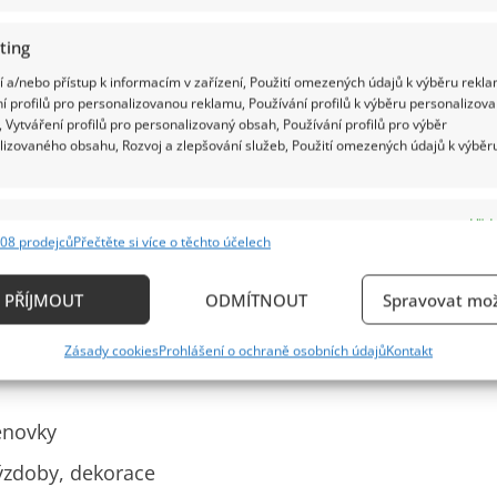
ting
 a/nebo přístup k informacím v zařízení, Použití omezených údajů k výběru rekla
í profilů pro personalizovanou reklamu, Používání profilů k výběru personalizov
 Vytváření profilů pro personalizovaný obsah, Používání profilů pro výběr
ního obřadu
lizovaného obsahu, Rozvoj a zlepšování služeb, Použití omezených údajů k výběr
e
y
Vždy
08 prodejců
Přečtěte si více o těchto účelech
ání a kombinování údajů z jiných zdrojů údajů, Propojení různých zařízení,
kace zařízení na základě automaticky přenášených informací.
PŘÍJMOUT
ODMÍTNOUT
Spravovat mož
ípadě novomanželský apartmán
ání přesných údajů o zeměpisné poloze, Identifikace zařízení n
iné doplňky
Zásady cookies
Prohlášení o ochraně osobních údajů
Kontakt
ě aktivně požadovaných informací.
ění bezpečnosti, předcházení a zjišťování podvodů a
enovky
ňování chyb, Poskytování a zobrazování reklamy a
Vždy
výzdoby, dekorace
, Ukládání a sdělování voleb ochrany osobních údajů.