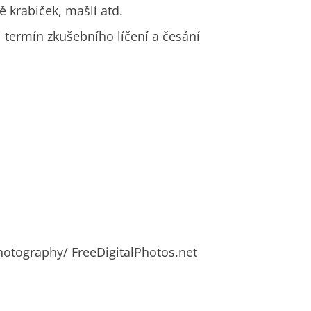
ně krabiček, mašlí atd.
i termín zkušebního líčení a česání
hotography/ FreeDigitalPhotos.net