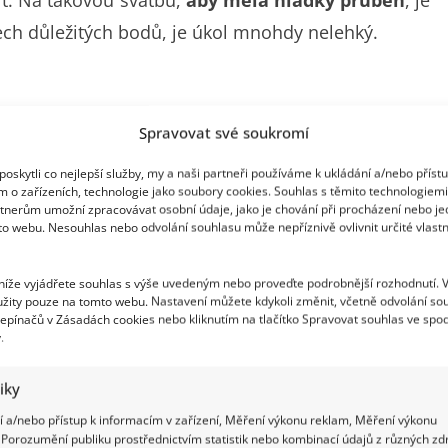
it. Na takovou svatbu,
aby měla hladký průběh
, je
ch důležitých bodů, je úkol mnohdy nelehký.
Spravovat své soukromí
e
, pořiďte si zápisník, kde mimo vytyčených bodů,
oskytli co nejlepší služby, my a naši partneři používáme k ukládání a/nebo příst
é změny
. Je nanejvýš nutné zapisovat si vše, od
m o zařízeních, technologie jako soubory cookies. Souhlas s těmito technologiem
rmíny. Dnes přinášíme
vztyčné body
, které mohou
tnerům umožní zpracovávat osobní údaje, jako je chování při procházení nebo j
to webu. Nesouhlas nebo odvolání souhlasu může nepříznivě ovlivnit určité vlastn
, že se milé dámy neleknete a nezrušíte svému
bě
existuje celá řada firem
, které vám pomohou
 níže vyjádřete souhlas s výše uvedeným nebo proveďte podrobnější rozhodnutí. 
žity pouze na tomto webu. Nastavení můžete kdykoli změnit, včetně odvolání so
ačnete plánovat, tím méně stresových situací budete
epínačů v Zásadách cookies nebo kliknutím na tlačítko Spravovat souhlas ve spod
it, a potom postupně
krok za krokem
odškrtávat.
.
tiky
í
 a/nebo přístup k informacím v zařízení, Měření výkonu reklam, Měření výkonu
Porozumění publiku prostřednictvím statistik nebo kombinací údajů z různých zdr