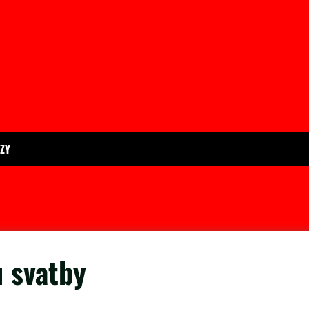
ÍZY
u svatby