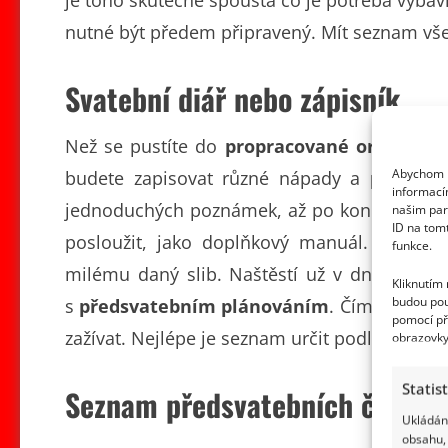
je toho skutečně spousta co je potřeba vybav
nutné být předem připravený. Mít seznam vše
Svatební diář nebo zápisník
Než se pustíte do
propracované organizac
Abychom p
budete zapisovat různé nápady a
případn
informací
jednoduchých poznámek, až po konkrétní te
našim par
ID na tom
posloužit, jako doplňkový manuál. Doufám
funkce.
milému daný slib. Naštěstí už v dnešní do
Kliknutím
budou pou
s
předsvatebním plánováním
. Čím dříve z
pomocí př
zažívat. Nejlépe je seznam určit podle prior
obrazovky
Statis
Seznam předsvatebních činnost
Ukládání
obsahu, 