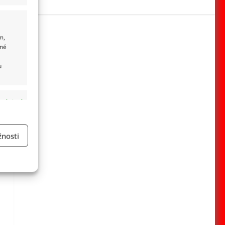
m,
ané
u
 aktivní
nosti
a
 aktivní