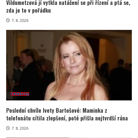
Vildumetzová jí vytkla natáčení se při řízení a ptá se,
zda je to v pořádku
7. 8. 2026
Celebrity
Poslední chvíle Ivety Bartošové: Maminka z
telefonátu cítila zlepšení, poté přišla nejtvrdší rána
7. 8. 2026