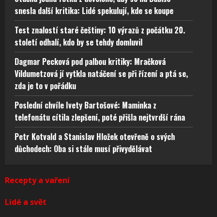
snesla další kritika: Lidé spekulují, kde se koupe
Test znalostí staré češtiny: 10 výrazů z počátku 20.
století odhalí, kdo by se tehdy domluvil
Dagmar Pecková pod palbou kritiky: Mračková
Vildumetzová jí vytkla natáčení se při řízení a ptá se,
zda je to v pořádku
Poslední chvíle Ivety Bartošové: Maminka z
telefonátu cítila zlepšení, poté přišla nejtvrdší rána
Petr Kotvald a Stanislav Hložek otevřeně o svých
důchodech: Oba si stále musí přivydělávat
Recepty a vaření
Lidé a svět