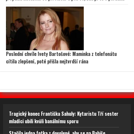
Poslední chvíle Ivety Bartošové: Maminka z telefonátu
cítila zlepšení, poté přišla nejtvrdší rána
Tragický konec Františka Sahuly: Kytaristu Tří sester
mladíci ubili kvůli banálnímu sporu
Stačila jedna fotka z dovolené, aby se na Babiše