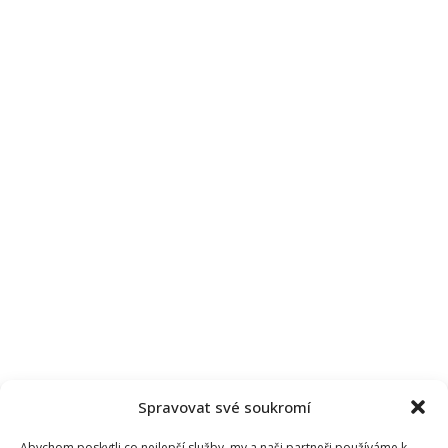
Spravovat své soukromí
Abychom poskytli co nejlepší služby, my a naši partneři používáme k