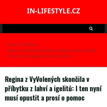
Skip
to
IN-LIFESTYLE.CZ
content
Domů
Celebrity
Regina z VyVolených skončila v příbytku z lahví a igelitů:
I ten nyní musí opustit a prosí o pomoc
Regina z VyVolených skončila v
příbytku z lahví a igelitů: I ten nyní
musí opustit a prosí o pomoc