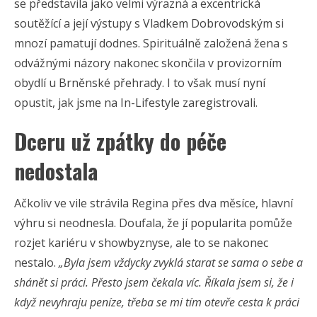
se představila jako velmi výrazná a excentrická
soutěžící a její výstupy s Vladkem Dobrovodským si
mnozí pamatují dodnes. Spirituálně založená žena s
odvážnými názory nakonec skončila v provizorním
obydlí u Brněnské přehrady. I to však musí nyní
opustit, jak jsme na In-Lifestyle zaregistrovali.
Dceru už zpátky do péče
nedostala
Ačkoliv ve vile strávila Regina přes dva měsíce, hlavní
výhru si neodnesla. Doufala, že jí popularita pomůže
rozjet kariéru v showbyznyse, ale to se nakonec
nestalo.
„Byla jsem vždycky zvyklá starat se sama o sebe a
shánět si práci. Přesto jsem čekala víc. Říkala jsem si, že i
když nevyhraju peníze, třeba se mi tím otevře cesta k práci