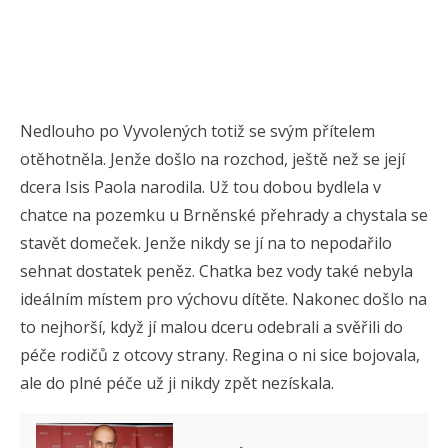
Nedlouho po Vyvolených totiž se svým přítelem
otěhotněla. Jenže došlo na rozchod, ještě než se její
dcera Isis Paola narodila. Už tou dobou bydlela v
chatce na pozemku u Brněnské přehrady a chystala se
stavět domeček. Jenže nikdy se jí na to nepodařilo
sehnat dostatek peněz. Chatka bez vody také nebyla
ideálním místem pro výchovu dítěte. Nakonec došlo na
to nejhorší, když jí malou dceru odebrali a svěřili do
péče rodičů z otcovy strany. Regina o ni sice bojovala,
ale do plné péče už ji nikdy zpět nezískala.