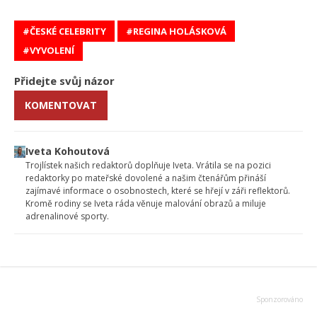
ČESKÉ CELEBRITY
REGINA HOLÁSKOVÁ
VYVOLENÍ
Přidejte svůj názor
KOMENTOVAT
Iveta Kohoutová
Trojlístek našich redaktorů doplňuje Iveta. Vrátila se na pozici
redaktorky po mateřské dovolené a našim čtenářům přináší
zajímavé informace o osobnostech, které se hřejí v záři reflektorů.
Kromě rodiny se Iveta ráda věnuje malování obrazů a miluje
adrenalinové sporty.