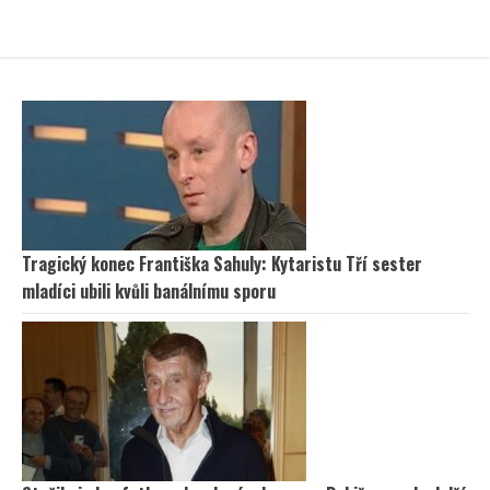
Tragický konec Františka Sahuly: Kytaristu Tří sester
mladíci ubili kvůli banálnímu sporu