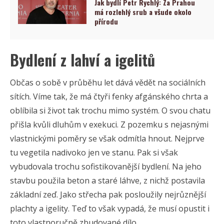
Jak bydlí Petr Rychlý: Za Prahou
má rozlehlý srub a všude okolo
přírodu
Bydlení z lahví a igelitů
Občas o sobě v průběhu let dává vědět na sociálních
sítích. Víme tak, že má čtyři fenky afgánského chrta a
oblíbila si život tak trochu mimo systém. O svou chatu
přišla kvůli dluhům v exekuci. Z pozemku s nejasnými
vlastnickými poměry se však odmítla hnout. Nejprve
tu vegetila nadivoko jen ve stanu. Pak si však
vybudovala trochu sofistikovanější bydlení. Na jeho
stavbu použila beton a staré láhve, z nichž postavila
základní zeď. Jako střecha pak posloužily nejrůznější
plachty a igelity. Teď to však vypadá, že musí opustit i
toto vlastnoručně zbudované dílo.