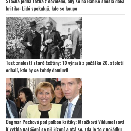
Stačila jedna fotka z dovolené, aby se na Babiše snesla další
kritika: Lidé spekulují, kde se koupe
Test znalostí staré češtiny: 10 výrazů z počátku 20. století
odhalí, kdo by se tehdy domluvil
Dagmar Pecková pod palbou kritiky: Mračková Vildumetzová
jí vytkla natáčení se při řízení a ptá se, zda je to v pořádku