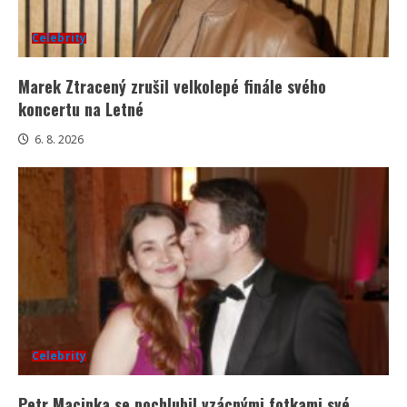
Celebrity
Marek Ztracený zrušil velkolepé finále svého
koncertu na Letné
6. 8. 2026
Celebrity
Petr Macinka se pochlubil vzácnými fotkami své