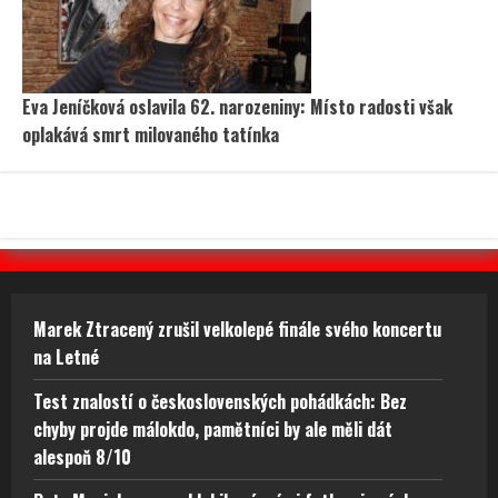
Eva Jeníčková oslavila 62. narozeniny: Místo radosti však
oplakává smrt milovaného tatínka
Marek Ztracený zrušil velkolepé finále svého koncertu
na Letné
Test znalostí o československých pohádkách: Bez
chyby projde málokdo, pamětníci by ale měli dát
alespoň 8/10