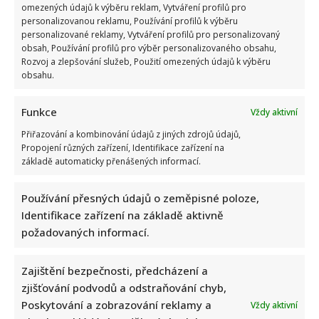
omezených údajů k výběru reklam, Vytváření profilů pro
personalizovanou reklamu, Používání profilů k výběru
personalizované reklamy, Vytváření profilů pro personalizovaný
obsah, Používání profilů pro výběr personalizovaného obsahu,
Rozvoj a zlepšování služeb, Použití omezených údajů k výběru
obsahu.
Funkce
Vždy aktivní
Přiřazování a kombinování údajů z jiných zdrojů údajů,
Propojení různých zařízení, Identifikace zařízení na
základě automaticky přenášených informací.
Používání přesných údajů o zeměpisné poloze,
Identifikace zařízení na základě aktivně
požadovaných informací.
Napsat komentář
Zajištění bezpečnosti, předcházení a
Vaše e-mailová adresa nebude zveřejněna.
zjišťování podvodů a odstraňování chyb,
Vyžadované informace jsou označeny
*
Poskytování a zobrazování reklamy a
Vždy aktivní