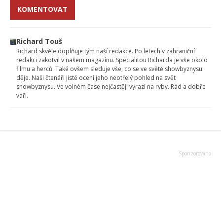
KOMENTOVAT
Richard Touš
Richard skvěle doplňuje tým naší redakce. Po letech v zahraniční
redakci zakotvil v našem magazínu. Specialitou Richarda je vše okolo
filmu a herců. Také ovšem sleduje vše, co se ve světě showbyznysu
děje. Naši čtenáři jistě ocení jeho neotřelý pohled na svět
showbyznysu. Ve volném čase nejčastěji vyrazí na ryby. Rád a dobře
vaří.