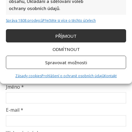
obsahu, Ukládání a sdělování voleb
Komentář
*
ochrany osobních údajů.
Správa 1808 prodejců
Přečtěte si více o těchto účelech
PŘÍJMOUT
ODMÍTNOUT
Spravovat možnosti
Zásady cookies
Prohlášení o ochraně osobních údajů
Kontakt
Jméno
*
E-mail
*