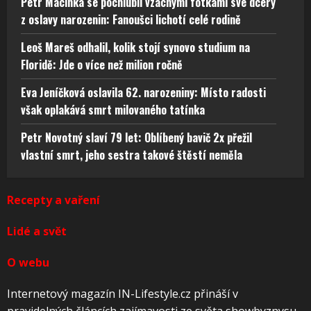
Petr Macinka se pochlubil vzácnými fotkami své dcery
z oslavy narozenin: Fanoušci lichotí celé rodině
Leoš Mareš odhalil, kolik stojí synovo studium na
Floridě: Jde o více než milion ročně
Eva Jeníčková oslavila 62. narozeniny: Místo radosti
však oplakává smrt milovaného tatínka
Petr Novotný slaví 79 let: Oblíbený bavič 2x přežil
vlastní smrt, jeho sestra takové štěstí neměla
Recepty a vaření
Lidé a svět
O webu
Internetový magazín IN-Lifestyle.cz přináší v