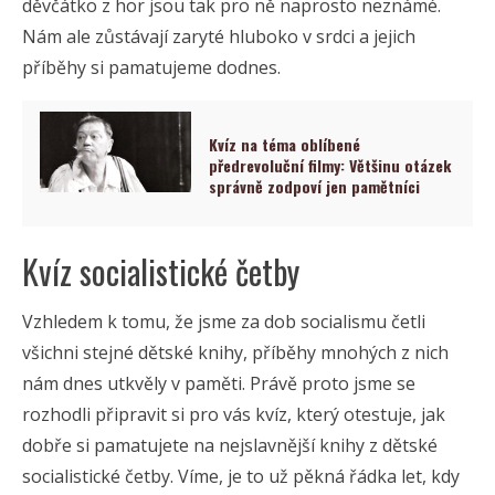
děvčátko z hor jsou tak pro ně naprosto neznámé.
Nám ale zůstávají zaryté hluboko v srdci a jejich
příběhy si pamatujeme dodnes.
Kvíz na téma oblíbené
předrevoluční filmy: Většinu otázek
správně zodpoví jen pamětníci
Kvíz socialistické četby
Vzhledem k tomu, že jsme za dob socialismu četli
všichni stejné dětské knihy, příběhy mnohých z nich
nám dnes utkvěly v paměti. Právě proto jsme se
rozhodli připravit si pro vás kvíz, který otestuje, jak
dobře si pamatujete na nejslavnější knihy z dětské
socialistické četby. Víme, je to už pěkná řádka let, kdy