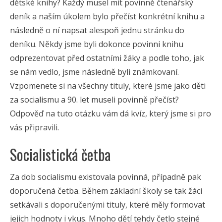
dětské knihy? Každý musel mít povinně čtenářský
deník a naším úkolem bylo přečíst konkrétní knihu a
následně o ní napsat alespoň jednu stránku do
deníku. Někdy jsme byli dokonce povinni knihu
odprezentovat před ostatními žáky a podle toho, jak
se nám vedlo, jsme následně byli známkovaní.
Vzpomenete si na všechny tituly, které jsme jako děti
za socialismu a 90. let museli povinně přečíst?
Odpověď na tuto otázku vám dá kvíz, který jsme si pro
vás připravili.
Socialistická četba
Za dob socialismu existovala povinná, případně pak
doporučená četba. Během základní školy se tak žáci
setkávali s doporučenými tituly, které měly formovat
jejich hodnoty i vkus. Mnoho dětí tehdy četlo stejné