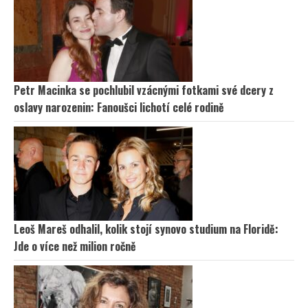
Petr Macinka se pochlubil vzácnými fotkami své dcery z
oslavy narozenin: Fanoušci lichotí celé rodině
Leoš Mareš odhalil, kolik stojí synovo studium na Floridě:
Jde o více než milion ročně