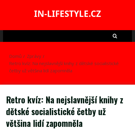
Skip
to
IN-LIFESTYLE.CZ
content
Domů
Zprávy
Retro kvíz: Na nejslavnější knihy z dětské socialistické
četby už většina lidí zapomněla
Retro kvíz: Na nejslavnější knihy z
dětské socialistické četby už
většina lidí zapomněla