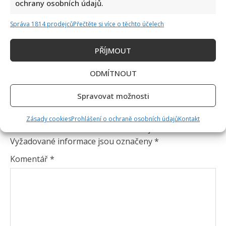
ochrany osobních údajů.
Správa 1814 prodejců
Přečtěte si více o těchto účelech
PŘÍJMOUT
ODMÍTNOUT
Spravovat možnosti
Napsat komentář
Zásady cookies
Prohlášení o ochraně osobních údajů
Kontakt
Vaše e-mailová adresa nebude zveřejněna.
Vyžadované informace jsou označeny
*
Komentář
*