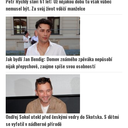
Petr Rychlý slaví 61 let: Už nějakou dobu tu však vůbec
nemusel být. Za svůj život vděčí manželce
Jak bydlí Jan Bendig: Domov známého zpěváka nepůsobí
nijak přepychově, zaujme spíše svou osobností
Ondřej Sokol utekl před českými vedry do Skotska. S dětmi
se vyfotil v nádherné přírodě