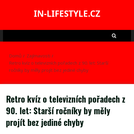
Skip
to
IN-LIFESTYLE.CZ
content
Domů
Zajímavosti
Retro kvíz o televizních pořadech z 90. let: Starší
ročníky by měly projít bez jediné chyby
Retro kvíz o televizních pořadech z
90. let: Starší ročníky by měly
projít bez jediné chyby