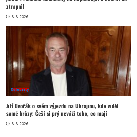
ztrapnil
8. 8. 2026
Celebrity
Jiří Dvořák o svém výjezdu na Ukrajinu, kde viděl
samé hrůzy: Češi si prý neváží toho, co mají
8. 8. 2026