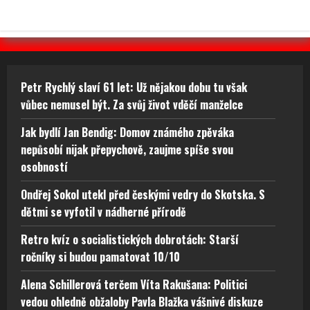
Petr Rychlý slaví 61 let: Už nějakou dobu tu však
vůbec nemusel být. Za svůj život vděčí manželce
Jak bydlí Jan Bendig: Domov známého zpěváka
nepůsobí nijak přepychově, zaujme spíše svou
osobností
Ondřej Sokol utekl před českými vedry do Skotska. S
dětmi se vyfotil v nádherné přírodě
Retro kvíz o socialistických dobrotách: Starší
ročníky si budou pamatovat 10/10
Alena Schillerová terčem Víta Rakušana: Politici
vedou ohledně obžaloby Pavla Blažka vášnivé diskuze