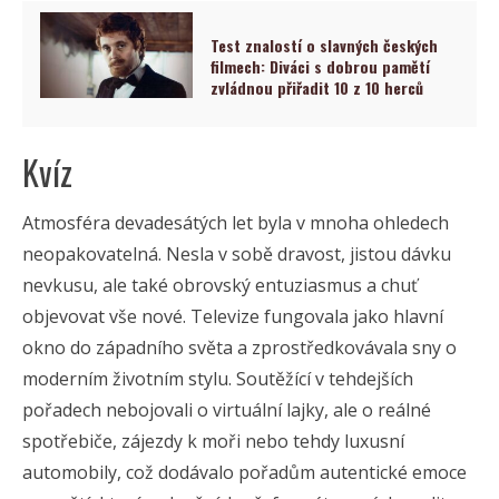
Test znalostí o slavných českých
filmech: Diváci s dobrou pamětí
zvládnou přiřadit 10 z 10 herců
Kvíz
Atmosféra devadesátých let byla v mnoha ohledech
neopakovatelná. Nesla v sobě dravost, jistou dávku
nevkusu, ale také obrovský entuziasmus a chuť
objevovat vše nové. Televize fungovala jako hlavní
okno do západního světa a zprostředkovávala sny o
moderním životním stylu. Soutěžící v tehdejších
pořadech nebojovali o virtuální lajky, ale o reálné
spotřebiče, zájezdy k moři nebo tehdy luxusní
automobily, což dodávalo pořadům autentické emoce