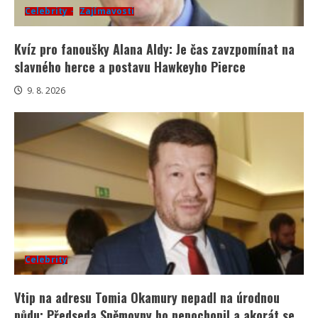
Celebrity
Zajímavosti
Kvíz pro fanoušky Alana Aldy: Je čas zavzpomínat na
slavného herce a postavu Hawkeyho Pierce
9. 8. 2026
Celebrity
Vtip na adresu Tomia Okamury nepadl na úrodnou
půdu: Předseda Sněmovny ho nepochopil a akorát se