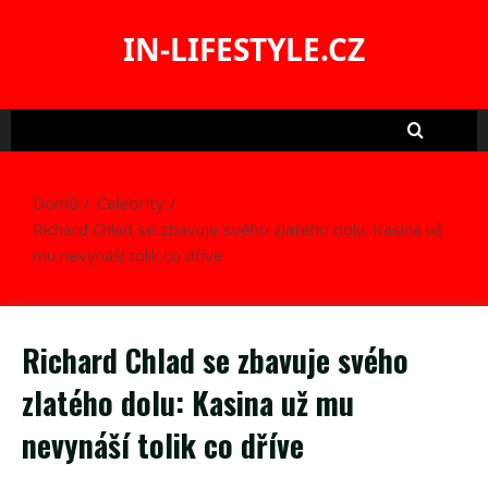
Skip
to
IN-LIFESTYLE.CZ
content
Domů
Celebrity
Richard Chlad se zbavuje svého zlatého dolu: Kasina už
mu nevynáší tolik co dříve
Richard Chlad se zbavuje svého
zlatého dolu: Kasina už mu
nevynáší tolik co dříve