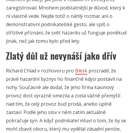
zaregistrovali. Mnohem podstatnější je důvod, který k
ní vlastně vede. Nejde totiž o náhlý rozmar ani o
demonstrativní podnikatelské gesto, ale spíš o
střízlivé přiznání, že svět hazardu už funguje poněkud
jinak, než jak tomu bylo před lety.
Zlatý důl už nevynáší jako dřív
Richard Chlad v rozhovoru pro
Blesk
prozradil, že
právě hazardní byznys ho finančně kdysi postavil na
nohy. Současně ale dodal, že jeho firma kasinový
provoz dost výrazně omezila a zcela vážně přemýšlí
nad tím, že celý provoz buď prodá, anebo úplně
zastaví. Podle jeho slov v něm zatím aktuálně
pokračuje syn. A když podnikatel mluví o tom, že by se
mohl zbavit oboru, který mu vydělal zásadní peníze,