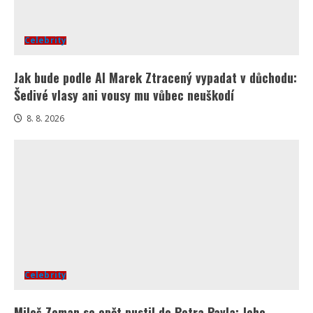
Celebrity
Jak bude podle AI Marek Ztracený vypadat v důchodu:
Šedivé vlasy ani vousy mu vůbec neuškodí
8. 8. 2026
Celebrity
Miloš Zeman se opět pustil do Petra Pavla: Jeho