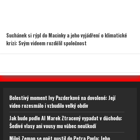
Suchánek si rýpl do Macinky a jeho vyjádření o klimatické
krizi: Svým videem rozdělil společnost
Bolestivý moment Ivy Pazderkové na dovolené: Její
video rozesmálo i vzbudilo velký obdiv
Jak bude podle AI Marek Ztracený vypadat v důchodu:
Šedivé vlasy ani vousy mu vůbec neuškodí
Miloš Zeman se opět pustil do Petra Pavla: Jeho