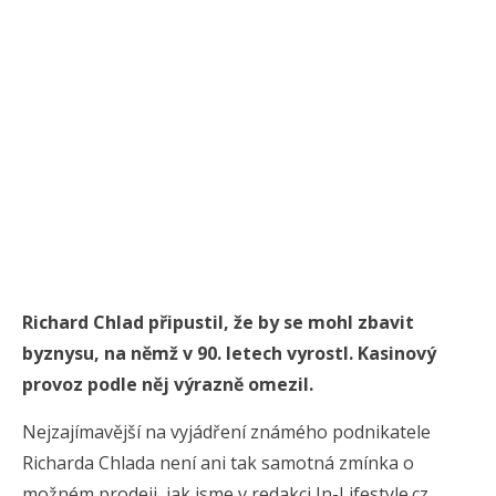
Richard Chlad připustil, že by se mohl zbavit
byznysu, na němž v 90. letech vyrostl. Kasinový
provoz podle něj výrazně omezil.
Nejzajímavější na vyjádření známého podnikatele
Richarda Chlada není ani tak samotná zmínka o
možném prodeji, jak jsme v redakci In-Lifestyle.cz