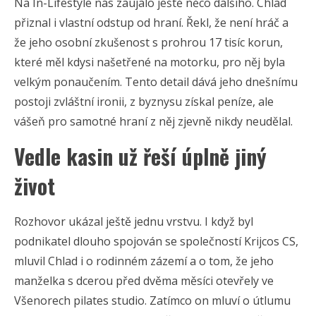
Na In-Lifestyle nás zaujalo ještě něco dalšího. Chlad
přiznal i vlastní odstup od hraní. Řekl, že není hráč a
že jeho osobní zkušenost s prohrou 17 tisíc korun,
které měl kdysi našetřené na motorku, pro něj byla
velkým ponaučením. Tento detail dává jeho dnešnímu
postoji zvláštní ironii, z byznysu získal peníze, ale
vášeň pro samotné hraní z něj zjevně nikdy neudělal.
Vedle kasin už řeší úplně jiný
život
Rozhovor ukázal ještě jednu vrstvu. I když byl
podnikatel dlouho spojován se společností Krijcos CS,
mluvil Chlad i o rodinném zázemí a o tom, že jeho
manželka s dcerou před dvěma měsíci otevřely ve
Všenorech pilates studio. Zatímco on mluví o útlumu