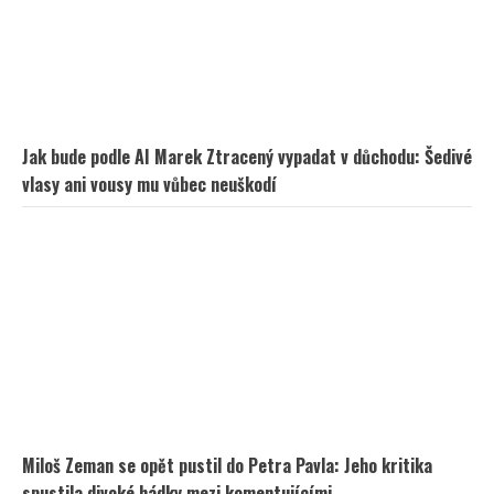
Jak bude podle AI Marek Ztracený vypadat v důchodu: Šedivé
vlasy ani vousy mu vůbec neuškodí
Miloš Zeman se opět pustil do Petra Pavla: Jeho kritika
spustila divoké hádky mezi komentujícími