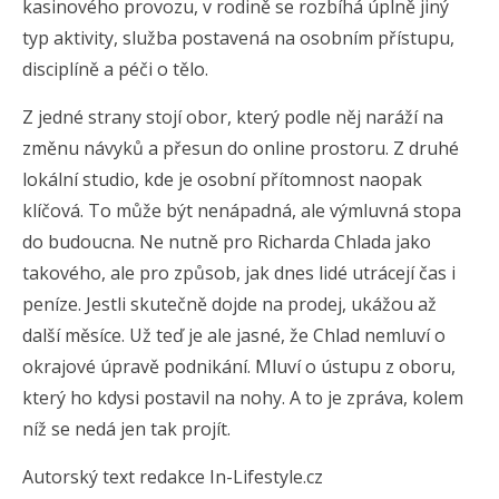
kasinového provozu, v rodině se rozbíhá úplně jiný
typ aktivity, služba postavená na osobním přístupu,
disciplíně a péči o tělo.
Z jedné strany stojí obor, který podle něj naráží na
změnu návyků a přesun do online prostoru. Z druhé
lokální studio, kde je osobní přítomnost naopak
klíčová. To může být nenápadná, ale výmluvná stopa
do budoucna. Ne nutně pro Richarda Chlada jako
takového, ale pro způsob, jak dnes lidé utrácejí čas i
peníze. Jestli skutečně dojde na prodej, ukážou až
další měsíce. Už teď je ale jasné, že Chlad nemluví o
okrajové úpravě podnikání. Mluví o ústupu z oboru,
který ho kdysi postavil na nohy. A to je zpráva, kolem
níž se nedá jen tak projít.
Autorský text redakce In-Lifestyle.cz