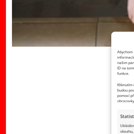
Abychom p
informací
našim par
ID na tom
funkce.
Kliknutím
budou pou
pomocí př
obrazovky
Statis
Ukládání
obsahu, 