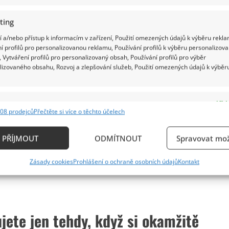
ting
 a/nebo přístup k informacím v zařízení, Použití omezených údajů k výběru rekla
t nevyhne nikdo z vás.
Pokaždé je to nepříjemná
í profilů pro personalizovanou reklamu, Používání profilů k výběru personalizov
 Vytváření profilů pro personalizovaný obsah, Používání profilů pro výběr
 výčitek i smutku, která dokáže srazit na kolena i
lizovaného obsahu, Rozvoj a zlepšování služeb, Použití omezených údajů k výběr
i může s klidným srdcem říci, že ho nikdy nikdo
 opustit –
takových lidí je poskrovnu, jsou-li vůbec
e
Vždy
e nespočet zkušeností a jistě víte, co od této
08 prodejců
Přečtěte si více o těchto účelech
ání a kombinování údajů z jiných zdrojů údajů, Propojení různých zařízení,
ta z vás věří nejrůznějším povídačkám, mýtům a
kace zařízení na základě automaticky přenášených informací.
PŘÍJMOUT
ODMÍTNOUT
Spravovat mož
, které to jsou a čemu byste rozhodně neměli
ání přesných údajů o zeměpisné poloze, Identifikace zařízení n
Zásady cookies
Prohlášení o ochraně osobních údajů
Kontakt
ě aktivně požadovaných informací.
ění bezpečnosti, předcházení a zjišťování podvodů a
ňování chyb, Poskytování a zobrazování reklamy a
Vždy
jete jen tehdy, když si okamžitě
, Ukládání a sdělování voleb ochrany osobních údajů.