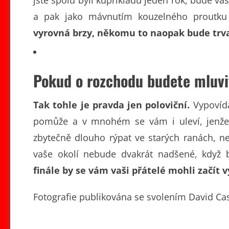
jste spolu byli kupříkladu jeden rok, bude v
a pak jako mávnutím kouzelného proutku
vyrovná brzy, někomu to naopak bude trva
Pokud o rozchodu budete mluvit
Tak tohle je pravda jen poloviční.
Vypovída
pomůže a v mnohém se vám i uleví, jenž
zbytečně dlouho rýpat ve starých ranách, nej
vaše okolí nebude dvakrát nadšené, když 
finále by se vám vaši přátelé mohli začít 
Fotografie publikována se svolením David Cas