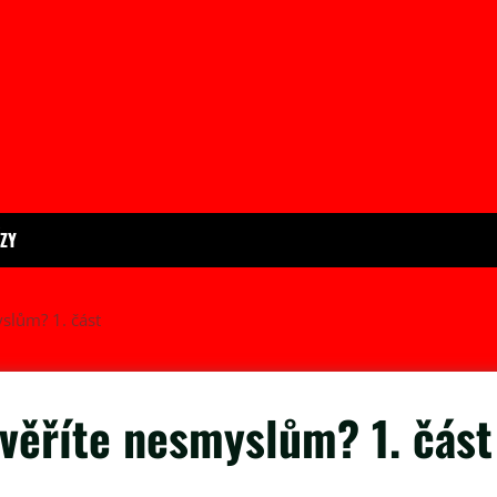
ÍZY
slům? 1. část
věříte nesmyslům? 1. část