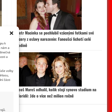
Petr Macinka se pochlubil vzácnými fotkami své
dcery z oslavy narozenin: Fanoušci lichotí celé
upu k
rodině
i nám a
edinečná
osti a
Vaše volby
uhlasu,
ní části
Leoš Mareš odhalil, kolik stojí synovo studium na
Floridě: Jde o více než milion ročně
ojů.