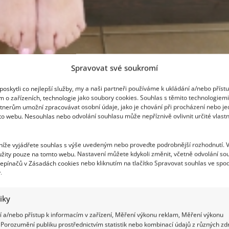
Spravovat své soukromí
oskytli co nejlepší služby, my a naši partneři používáme k ukládání a/nebo příst
m o zařízeních, technologie jako soubory cookies. Souhlas s těmito technologiem
tnerům umožní zpracovávat osobní údaje, jako je chování při procházení nebo j
to webu. Nesouhlas nebo odvolání souhlasu může nepříznivě ovlivnit určité vlastn
 níže vyjádřete souhlas s výše uvedeným nebo proveďte podrobnější rozhodnutí. 
žity pouze na tomto webu. Nastavení můžete kdykoli změnit, včetně odvolání so
epínačů v Zásadách cookies nebo kliknutím na tlačítko Spravovat souhlas ve spod
.
tiky
 a/nebo přístup k informacím v zařízení, Měření výkonu reklam, Měření výkonu
Porozumění publiku prostřednictvím statistik nebo kombinací údajů z různých zdr