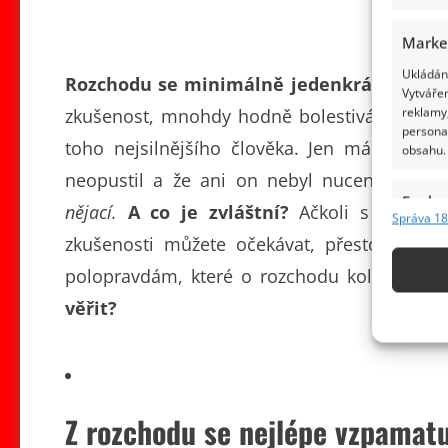
Marke
Ukládání
Rozchodu se minimálně jedenkrát za živo
Vytvářen
reklamy,
zkušenost, mnohdy hodně bolestivá, plná slz,
persona
toho nejsilnějšího člověka. Jen málokdo s
obsahu.
neopustil a že ani on nebyl nucen někoho
Funkc
nějací.
A co je zvláštní?
Ačkoli s nimi mát
Správa 18
Přiřazov
zkušenosti můžete očekávat, přesto spous
Identifi
polopravdám, které o rozchodu kolují.
Víte
Použív
věřit?
základ
Zajišt
odstra
Z rozchodu se nejlépe vzpamatu
obsahu