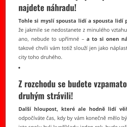
najdete náhradu!
Tohle si myslí spousta lidí a spousta lidí
že jakmile se nedostanete z minulého vztahu
ano, nebude to upřímné –
a to si onen n
takové chvíli vám totiž slouží jen jako náplast
city toho druhého.
Z rozchodu se budete vzpamatov
druhým strávili!
Další hloupost, které ale hodně lidí věř
odpočíváte čas, kdy by vám konečně mělo být