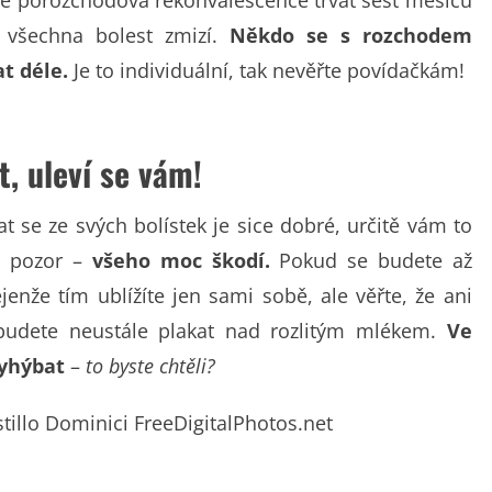
aše porozchodová rekonvalescence trvat šest měsíců
 všechna bolest zmizí.
Někdo se s rozchodem
t déle.
Je to individuální, tak nevěřte povídačkám!
, uleví se vám!
t se ze svých bolístek je sice dobré, určitě vám to
e pozor –
všeho moc škodí.
Pokud se budete až
enže tím ublížíte jen sami sobě, ale věřte, že ani
budete neustále plakat nad rozlitým mlékem.
Ve
vyhýbat
–
to byste chtěli?
tillo Dominici FreeDigitalPhotos.net