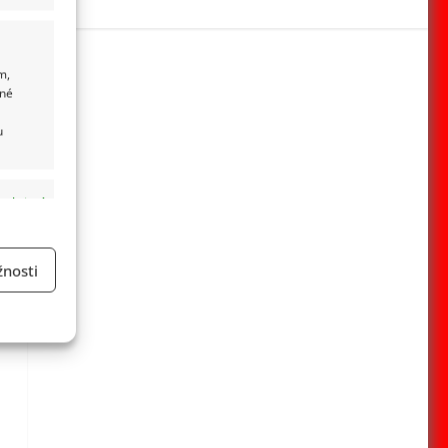
m,
ané
u
 aktivní
nosti
a
 aktivní