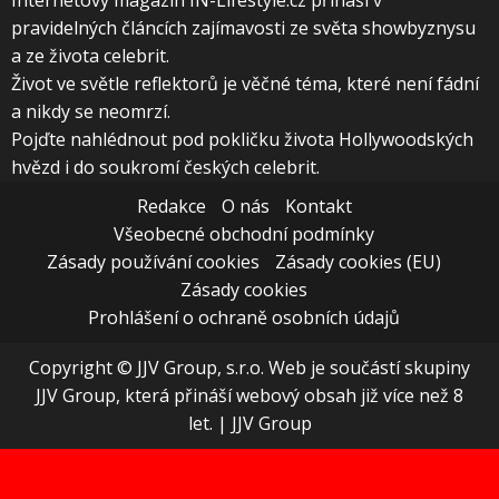
Internetový magazín IN-Lifestyle.cz přináší v
pravidelných článcích zajímavosti ze světa showbyznysu
a ze života celebrit.
Život ve světle reflektorů je věčné téma, které není fádní
a nikdy se neomrzí.
Pojďte nahlédnout pod pokličku života Hollywoodských
hvězd i do soukromí českých celebrit.
Redakce
O nás
Kontakt
Všeobecné obchodní podmínky
Zásady používání cookies
Zásady cookies (EU)
Zásady cookies
Prohlášení o ochraně osobních údajů
Copyright © JJV Group, s.r.o. Web je součástí skupiny
JJV Group, která přináší webový obsah již více než 8
let.
|
JJV Group