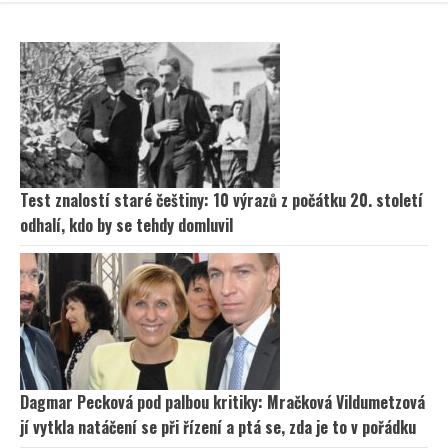
Test znalostí staré češtiny: 10 výrazů z počátku 20. století
odhalí, kdo by se tehdy domluvil
Dagmar Pecková pod palbou kritiky: Mračková Vildumetzová
jí vytkla natáčení se při řízení a ptá se, zda je to v pořádku