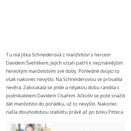
Tu má Jitka Schneiderová z manželství s hercem
Davidem Švehlíkem. Jejich vztah patřil k nejznámějším
hereckým manželstvím své doby. Pohledné dvojici to
však nakonec nevyšlo. Na Schneiderovou se provalila
nevěra. Zakoukala se jinde a nějakou dobu randila s
podnikatelem Davidem Císařem. Ačkoliv se poté snažili
dát manželství do pořádku, už to nevyšlo. Nakonec
našla dlouhodobou stabilitu právě až po boku Pittera.