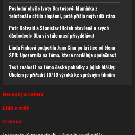
Poslední chvíle Ivety Bartošové: Maminka z
telefonátu cítila zlepšení, poté přišla nejtvrdší rána
Petr Kotvald a Stanislav Hložek otevřeně o svých
důchodech: Oba si stále musí přivydělávat
Linda Finková podpořila Jana Cinu po kritice od člena
SPD: Upozornila na téma, které rozděluje společnost
Test znalostí na téma české pohádky a jejich hlášky:
Úkolem je přiřadit 10/10 výroků ke správným filmům
Recepty a vaření
Lidé a svět
O webu