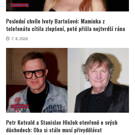
Celebrity
Poslední chvíle Ivety Bartošové: Maminka z
telefonátu cítila zlepšení, poté přišla nejtvrdší rána
7. 8. 2026
Celebrity
Petr Kotvald a Stanislav Hložek otevřeně o svých
důchodech: Oba si stále musí přivydělávat