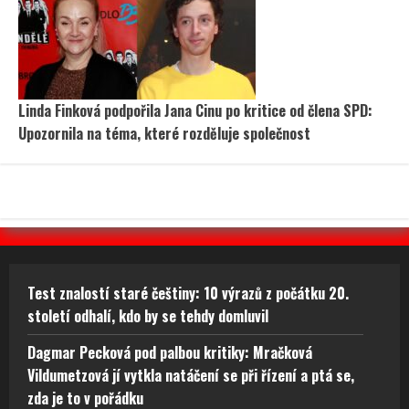
Linda Finková podpořila Jana Cinu po kritice od člena SPD:
Upozornila na téma, které rozděluje společnost
Test znalostí staré češtiny: 10 výrazů z počátku 20.
století odhalí, kdo by se tehdy domluvil
Dagmar Pecková pod palbou kritiky: Mračková
Vildumetzová jí vytkla natáčení se při řízení a ptá se,
zda je to v pořádku