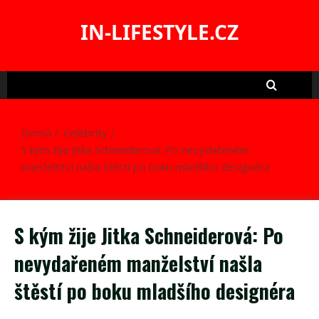
Skip
to
IN-LIFESTYLE.CZ
content
Domů
Celebrity
S kým žije Jitka Schneiderová: Po nevydařeném
manželství našla štěstí po boku mladšího designéra
S kým žije Jitka Schneiderová: Po
nevydařeném manželství našla
štěstí po boku mladšího designéra