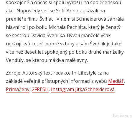
spokojeně a občas si spolu vyrazí i na společenskou
akci. Naposledy se i se Sofií Annou ukázali na
premiéře filmu Šviháci. V něm si Schneiderová zahrála
hlavní roli po boku Michala Pechláta, který je ženatý
se sestrou Davida Švehlíka. Bývalí manželé však
udržují kvůli dceři dobré vztahy a sám Švehlík je také
více než deset let spokojený po boku druhé manželky
Venduly, se kterou má dva malé syny.
Zdroje: Autorský text redakce In-Lifestyle.cz na
základě veřejně přístupných informací z webů
Mediář
,
PrimaŽeny
,
2FRESH
,
Instagram JitkaSchneiderová