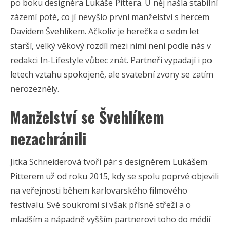
po boku designéra Lukáše Pittera. U něj našla stabilní
zázemí poté, co jí nevyšlo první manželství s hercem
Davidem Švehlíkem. Ačkoliv je herečka o sedm let
starší, velký věkový rozdíl mezi nimi není podle nás v
redakci In-Lifestyle vůbec znát. Partneři vypadají i po
letech vztahu spokojeně, ale svatební zvony se zatím
nerozezněly.
Manželství se Švehlíkem
nezachránili
Jitka Schneiderová tvoří pár s designérem Lukášem
Pitterem už od roku 2015, kdy se spolu poprvé objevili
na veřejnosti během karlovarského filmového
festivalu. Své soukromí si však přísně střeží a o
mladším a nápadně vyšším partnerovi toho do médií