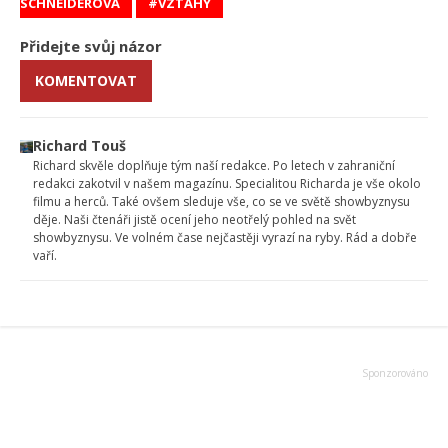
SCHNEIDEROVÁ
VZTAHY
Přidejte svůj názor
KOMENTOVAT
Richard Touš
Richard skvěle doplňuje tým naší redakce. Po letech v zahraniční
redakci zakotvil v našem magazínu. Specialitou Richarda je vše okolo
filmu a herců. Také ovšem sleduje vše, co se ve světě showbyznysu
děje. Naši čtenáři jistě ocení jeho neotřelý pohled na svět
showbyznysu. Ve volném čase nejčastěji vyrazí na ryby. Rád a dobře
vaří.