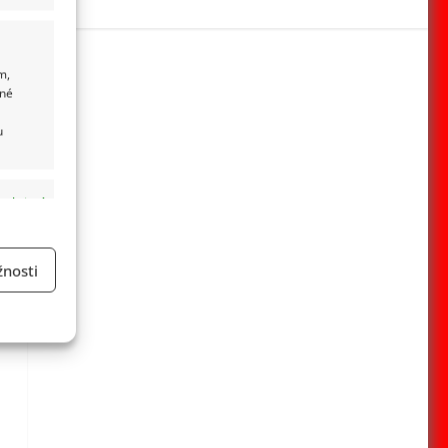
m,
ané
u
 aktivní
nosti
a
 aktivní