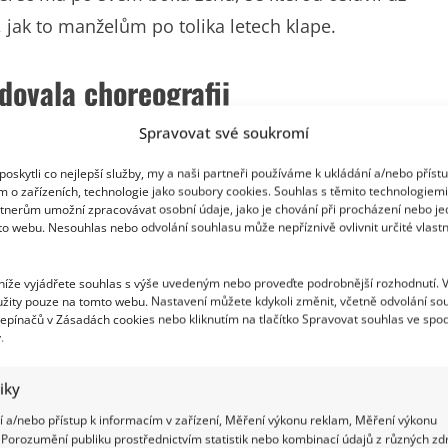
o, jak to manželům po tolika letech klape.
dovala choreografii
Spravovat své soukromí
a začínala jako tanečnice. Účinkovala v
ců. V osmdesátých letech působila i v Rakousku,
oskytli co nejlepší služby, my a naši partneři používáme k ukládání a/nebo příst
m o zařízeních, technologie jako soubory cookies. Souhlas s těmito technologiem
táčela pro německou televizi Baden-Baden. Po
tnerům umožní zpracovávat osobní údaje, jako je chování při procházení nebo j
to webu. Nesouhlas nebo odvolání souhlasu může nepříznivě ovlivnit určité vlastn
utorkou choreografií k muzikálům Krysař a Bílý
 níže vyjádřete souhlas s výše uvedeným nebo proveďte podrobnější rozhodnutí. 
žity pouze na tomto webu. Nastavení můžete kdykoli změnit, včetně odvolání so
epínačů v Zásadách cookies nebo kliknutím na tlačítko Spravovat souhlas ve spod
.
tiky
 a/nebo přístup k informacím v zařízení, Měření výkonu reklam, Měření výkonu
Porozumění publiku prostřednictvím statistik nebo kombinací údajů z různých zdr