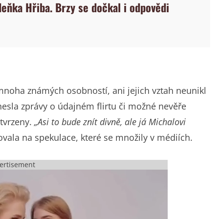
deňka Hřiba. Brzy se dočkal i odpovědi
 mnoha známých osobností, ani jejich vztah neunikl
esla zprávy o údajném flirtu či možné nevěře
otvrzeny.
„Asi to bude znít divně, ale já Michalovi
vala na spekulace, které se množily v médiích.
ertisement