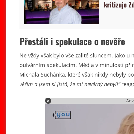
kritizuje Z
Přestáli i spekulace o nevěře
Ne vždy však bylo vše zalité sluncem. Jako u
bulvárním spekulacím. Média v minulosti přin
Michala Suchánka, které však nikdy nebyly p
věřím a jsem si jistá, že mi nevěrný nebyl!“
reago
Adv