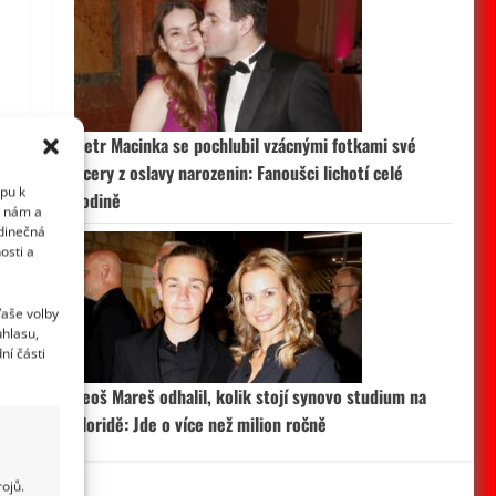
Petr Macinka se pochlubil vzácnými fotkami své
dcery z oslavy narozenin: Fanoušci lichotí celé
upu k
rodině
i nám a
edinečná
osti a
Vaše volby
uhlasu,
ní části
Leoš Mareš odhalil, kolik stojí synovo studium na
Floridě: Jde o více než milion ročně
ojů.