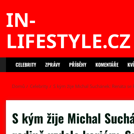
Skip
IN-
to
content
LIFESTYLE.CZ
CELEBRITY
ZPRÁVY
PŘÍBĚHY
KOMENTÁŘE
KV
Domů
Celebrity
S kým žije Michal Suchánek: Renáta se k
S kým žije Michal Suchá