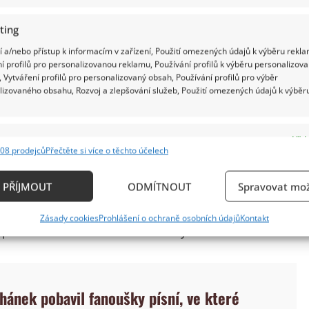
ting
 a/nebo přístup k informacím v zařízení, Použití omezených údajů k výběru rekla
í profilů pro personalizovanou reklamu, Používání profilů k výběru personalizov
 Vytváření profilů pro personalizovaný obsah, Používání profilů pro výběr
lizovaného obsahu, Rozvoj a zlepšování služeb, Použití omezených údajů k výběr
e
Vždy
ůzné pořady televize Nova nebo pro představení
08 prodejců
Přečtěte si více o těchto účelech
ání a kombinování údajů z jiných zdrojů údajů, Propojení různých zařízení,
se však netajila tím, že na prvním místě pro ni
kace zařízení na základě automaticky přenášených informací.
ženého manžela se rozhodla věnovat především
PŘÍJMOUT
ODMÍTNOUT
Spravovat mož
vá a já se starám o něj a děti. Dělám to ráda a všichni
ání přesných údajů o zeměpisné poloze, Identifikace zařízení n
Zásady cookies
Prohlášení o ochraně osobních údajů
Kontakt
ě aktivně požadovaných informací.
v pořadu Markéta dráždí celebrity.
ění bezpečnosti, předcházení a zjišťování podvodů a
ňování chyb, Poskytování a zobrazování reklamy a
Vždy
hánek pobavil fanoušky písní, ve které
, Ukládání a sdělování voleb ochrany osobních údajů.