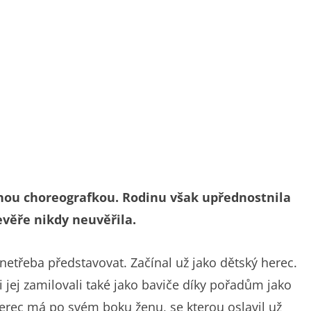
ou choreografkou. Rodinu však upřednostnila
věře nikdy neuvěřila.
netřeba představovat. Začínal už jako dětský herec.
i jej zamilovali také jako baviče díky pořadům jako
herec má po svém boku ženu, se kterou oslavil už