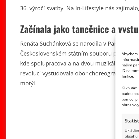
36. výročí svatby. Na In-Lifestyle nás zajímal
Začínala jako tanečnice a vystu
Renáta Suchánková se narodila v Pardubicích 
Československém státním souboru písní a tan
Abychom p
informací
kde spolupracovala na dvou muzikálech a na
našim par
ID na tom
revoluci vystudovala obor choreografie a je a
funkce.
motýl.
Kliknutím
budou pou
pomocí př
obrazovky
Statis
Ukládání
obsahu, 