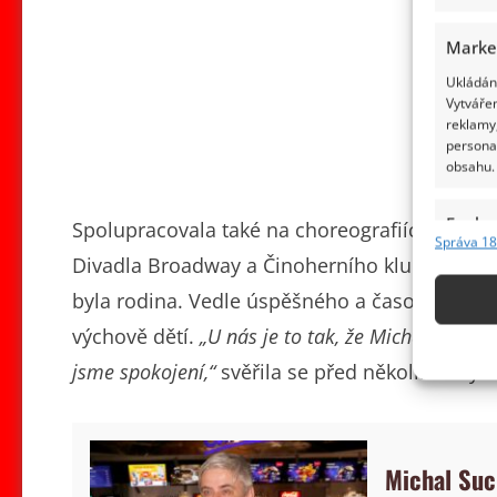
Marke
Ukládání
Vytvářen
reklamy,
persona
obsahu.
Funkc
Spolupracovala také na choreografiích pro r
Správa 18
Přiřazov
Divadla Broadway a Činoherního klubu. Nikdy 
Identifi
byla rodina. Vedle úspěšného a časově vytí
výchově dětí.
„U nás je to tak, že Michal vydělá
Použív
základ
jsme spokojení,“
svěřila se před několika lety 
Zajišt
odstra
Michal Suc
obsahu