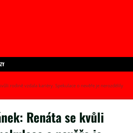
ÍZY
vůli rodině vzdala kariéry. Spekulace o nevěře je nerozdělily
nek: Renáta se kvůli