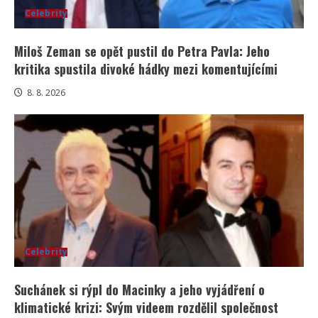
Celebrity
Miloš Zeman se opět pustil do Petra Pavla: Jeho
kritika spustila divoké hádky mezi komentujícími
8. 8. 2026
Celebrity
Suchánek si rýpl do Macinky a jeho vyjádření o
klimatické krizi: Svým videem rozdělil společnost