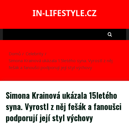
Skip
to
IN-LIFESTYLE.CZ
content
Domů
Celebrity
Simona Krainová ukázala 15letého syna. Vyrostl z něj
fešák a fanoušci podporují její styl výchovy
Simona Krainová ukázala 15letého
syna. Vyrostl z něj fešák a fanoušci
podporují její styl výchovy