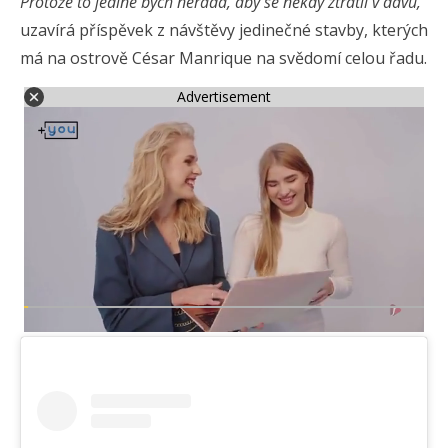
Protože to jediné bych nerada, aby se někdy ztratil v davu,“
uzavírá příspěvek z návštěvy jedinečné stavby, kterých
má na ostrově César Manrique na svědomí celou řadu.
Advertisement