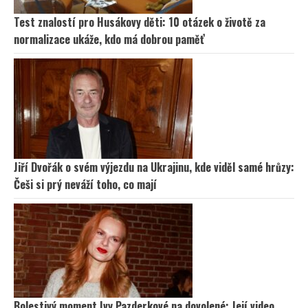
Test znalostí pro Husákovy děti: 10 otázek o životě za
normalizace ukáže, kdo má dobrou paměť
Jiří Dvořák o svém výjezdu na Ukrajinu, kde viděl samé hrůzy:
Češi si prý neváží toho, co mají
Bolestivý moment Ivy Pazderkové na dovolené: Její video