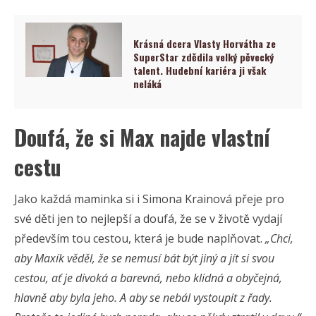
Krásná dcera Vlasty Horvátha ze
SuperStar zdědila velký pěvecký
talent. Hudební kariéra ji však
neláká
Doufá, že si Max najde vlastní
cestu
Jako každá maminka si i Simona Krainová přeje pro
své děti jen to nejlepší a doufá, že se v životě vydají
především tou cestou, která je bude naplňovat.
„Chci,
aby Maxík věděl, že se nemusí bát být jiný a jít si svou
cestou, ať je divoká a barevná, nebo klidná a obyčejná,
hlavně aby byla jeho. A aby se nebál vystoupit z řady.