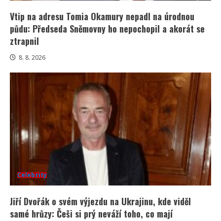
Vtip na adresu Tomia Okamury nepadl na úrodnou
půdu: Předseda Sněmovny ho nepochopil a akorát se
ztrapnil
8. 8. 2026
Celebrity
Jiří Dvořák o svém výjezdu na Ukrajinu, kde viděl
samé hrůzy: Češi si prý neváží toho, co mají