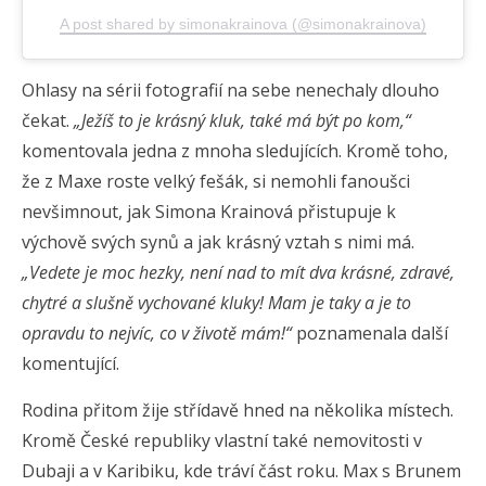
A post shared by simonakrainova (@simonakrainova)
Ohlasy na sérii fotografií na sebe nenechaly dlouho
čekat.
„Ježíš to je krásný kluk, také má být po kom,“
komentovala jedna z mnoha sledujících. Kromě toho,
že z Maxe roste velký fešák, si nemohli fanoušci
nevšimnout, jak Simona Krainová přistupuje k
výchově svých synů a jak krásný vztah s nimi má.
„Vedete je moc hezky, není nad to mít dva krásné, zdravé,
chytré a slušně vychované kluky! Mam je taky a je to
opravdu to nejvíc, co v životě mám!“
poznamenala další
komentující.
Rodina přitom žije střídavě hned na několika místech.
Kromě České republiky vlastní také nemovitosti v
Dubaji a v Karibiku, kde tráví část roku. Max s Brunem