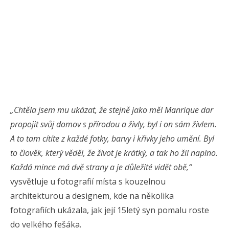
„Chtěla jsem mu ukázat, že stejně jako měl Manrique dar
propojit svůj domov s přírodou a živly, byl i on sám živlem.
A to tam cítíte z každé fotky, barvy i křivky jeho umění. Byl
to člověk, který věděl, že život je krátký, a tak ho žil naplno.
Každá mince má dvě strany a je důležité vidět obě,“
vysvětluje u fotografií místa s kouzelnou
architekturou a designem, kde na několika
fotografiích ukázala, jak její 15letý syn pomalu roste
do velkého fešáka.