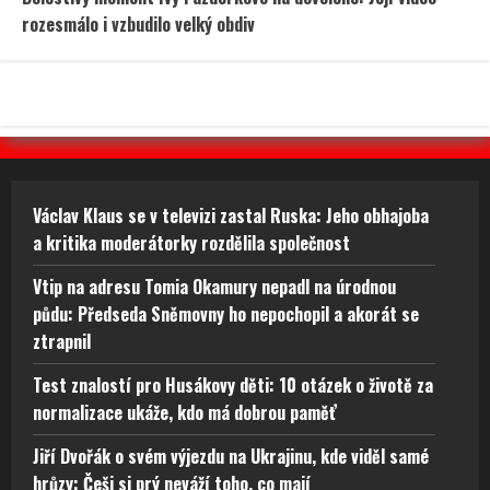
rozesmálo i vzbudilo velký obdiv
Václav Klaus se v televizi zastal Ruska: Jeho obhajoba
a kritika moderátorky rozdělila společnost
Vtip na adresu Tomia Okamury nepadl na úrodnou
půdu: Předseda Sněmovny ho nepochopil a akorát se
ztrapnil
Test znalostí pro Husákovy děti: 10 otázek o životě za
normalizace ukáže, kdo má dobrou paměť
Jiří Dvořák o svém výjezdu na Ukrajinu, kde viděl samé
hrůzy: Češi si prý neváží toho, co mají