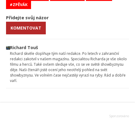
ZPĚVÁK
Přidejte svůj názor
KOMENTOVAT
Richard Touš
Richard skvěle doplňuje tým naší redakce. Po letech v zahraniční
redakci zakotvil v našem magazínu. Specialitou Richarda je vše okolo
filmu a herců. Také ovšem sleduje vše, co se ve světě showbyznysu
děje. Naši čtenáři jistě ocení jeho neotřelý pohled na svět
showbyznysu. Ve volném čase nejčastěji vyrazí na ryby. Rád a dobře
vaří.