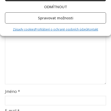
ODMÍTNOUT
Vaše e-mailová adresa nebude zveřejněna.
Vyžadované informace jsou označeny
*
Spravovat možnosti
Komentář
*
Zásady cookies
Prohlášení o ochraně osobních údajů
Kontakt
Jméno
*
E-mail
*