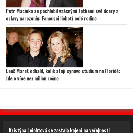
Leoš Mareš odhalil, kolik stojí synovo studium na Floridě:
Jde o více než milion ročně
Kristýna Leichtová se zastala kojení na veřejnosti
pomocí kontroverzní fotky: Bude prý bojovat celý
týden