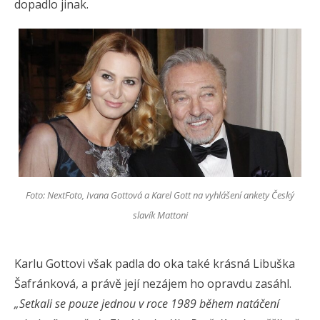
dopadlo jinak.
Foto: NextFoto, Ivana Gottová a Karel Gott na vyhlášení ankety Český
slavík Mattoni
Karlu Gottovi však padla do oka také krásná Libuška
Šafránková, a právě její nezájem ho opravdu zasáhl.
„Setkali se pouze jednou v roce 1989 během natáčení