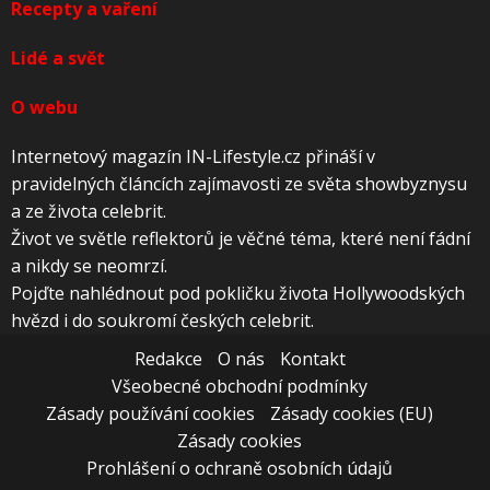
O webu
Internetový magazín IN-Lifestyle.cz přináší v
pravidelných článcích zajímavosti ze světa showbyznysu
a ze života celebrit.
Život ve světle reflektorů je věčné téma, které není fádní
a nikdy se neomrzí.
Pojďte nahlédnout pod pokličku života Hollywoodských
hvězd i do soukromí českých celebrit.
Redakce
O nás
Kontakt
Všeobecné obchodní podmínky
Zásady používání cookies
Zásady cookies (EU)
Zásady cookies
Prohlášení o ochraně osobních údajů
Copyright © JJV Group, s.r.o. Web je součástí skupiny
JJV Group, která přináší webový obsah již více než 8
let.
|
JJV Group