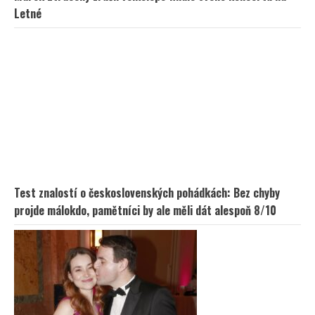
Letné
Test znalostí o československých pohádkách: Bez chyby
projde málokdo, pamětníci by ale měli dát alespoň 8/10
Petr Macinka se pochlubil vzácnými fotkami své dcery z
oslavy narozenin: Fanoušci lichotí celé rodině