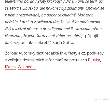
televizního pořadu Zlatý krokodýl v Brně. Karel se těšil, až
se setká s Libuškou, ale nakonec byl zklamaný. Chovala se
k němu rezervovaně, ba dokonce chladně. Moc toho
neřekla. Karel to vysvětloval tím, že Libuška moderovala
živý televizní přenos a pravděpodobně ji svazovala tréma.
Nepřiznal, že jeho šarm na ni vůbec nezabírá,“
připojil
další vzpomínku sekretář Karla Gotta.
Zdroje: Autorský text redakce In-Lifestyle.cz, podklady
z veřejně dostupných informací na portálech
Pluska
,
IDnes
,
Wikipedie