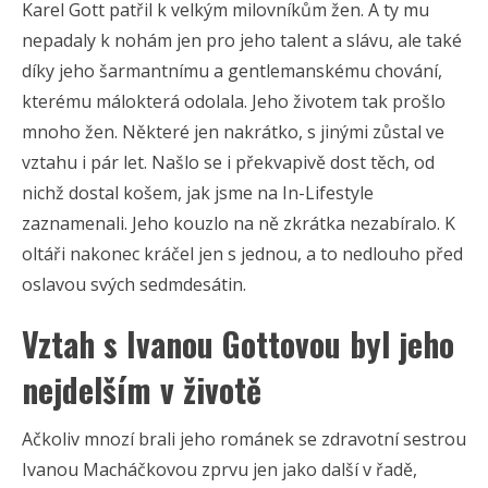
Karel Gott patřil k velkým milovníkům žen. A ty mu
nepadaly k nohám jen pro jeho talent a slávu, ale také
díky jeho šarmantnímu a gentlemanskému chování,
kterému málokterá odolala. Jeho životem tak prošlo
mnoho žen. Některé jen nakrátko, s jinými zůstal ve
vztahu i pár let. Našlo se i překvapivě dost těch, od
nichž dostal košem, jak jsme na In-Lifestyle
zaznamenali. Jeho kouzlo na ně zkrátka nezabíralo. K
oltáři nakonec kráčel jen s jednou, a to nedlouho před
oslavou svých sedmdesátin.
Vztah s Ivanou Gottovou byl jeho
nejdelším v životě
Ačkoliv mnozí brali jeho románek se zdravotní sestrou
Ivanou Macháčkovou zprvu jen jako další v řadě,