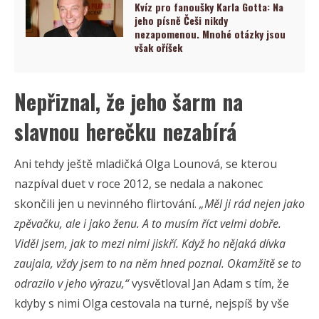
Kvíz pro fanoušky Karla Gotta: Na
jeho písně Češi nikdy
nezapomenou. Mnohé otázky jsou
však oříšek
Nepřiznal, že jeho šarm na
slavnou herečku nezabírá
Ani tehdy ještě mladičká Olga Lounová, se kterou
nazpíval duet v roce 2012, se nedala a nakonec
skončili jen u nevinného flirtování.
„Měl ji rád nejen jako
zpěvačku, ale i jako ženu. A to musím říct velmi dobře.
Viděl jsem, jak to mezi nimi jiskří. Když ho nějaká dívka
zaujala, vždy jsem to na něm hned poznal. Okamžitě se to
odrazilo v jeho výrazu,“
vysvětloval Jan Adam s tím, že
kdyby s nimi Olga cestovala na turné, nejspíš by vše