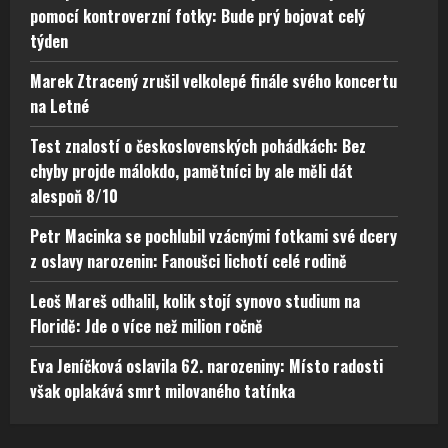
Marek Ztracený zrušil velkolepé finále svého koncertu
na Letné
Test znalostí o československých pohádkách: Bez
chyby projde málokdo, pamětníci by ale měli dát
alespoň 8/10
Petr Macinka se pochlubil vzácnými fotkami své dcery
z oslavy narozenin: Fanoušci lichotí celé rodině
Leoš Mareš odhalil, kolik stojí synovo studium na
Floridě: Jde o více než milion ročně
Eva Jeníčková oslavila 62. narozeniny: Místo radosti
však oplakává smrt milovaného tatínka
Recepty a vaření
Lidé a svět