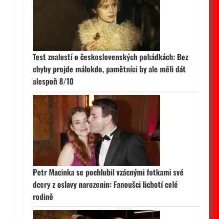
Test znalostí o československých pohádkách: Bez
chyby projde málokdo, pamětníci by ale měli dát
alespoň 8/10
Petr Macinka se pochlubil vzácnými fotkami své
dcery z oslavy narozenin: Fanoušci lichotí celé
rodině