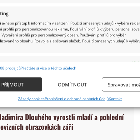
ting
 a/nebo přístup k informacím v zařízení, Použití omezených údajů k výběru rekla
í profilů pro personalizovanou reklamu, Používání profilů k výběru personalizov
 Vytváření profilů pro personalizovaný obsah, Používání profilů pro výběr
lizovaného obsahu, Rozvoj a zlepšování služeb, Použití omezených údajů k výběr
o projevovat už v dobách jeho studií na gymnáziu.
ho poté držela dlouhých 12 let. Zájem probudil ale i
e
Vždy
 to, že jeho otec otevřeně vystupoval proti
08 prodejců
Přečtěte si více o těchto účelech
ání a kombinování údajů z jiných zdrojů údajů, Propojení různých zařízení,
vadel. A odtud už to byl jenom krůček k tvorbě
kace zařízení na základě automaticky přenášených informací.
PŘÍJMOUT
ODMÍTNOUT
Spravovat mož
ání přesných údajů o zeměpisné poloze, Identifikace zařízení n
Zásady cookies
Prohlášení o ochraně osobních údajů
Kontakt
ě aktivně požadovaných informací.
Vladimíra Dlouhého vyrostli mladí a pohlední
ění bezpečnosti, předcházení a zjišťování podvodů a
levizních obrazovkách září
ňování chyb, Poskytování a zobrazování reklamy a
Vždy
, Ukládání a sdělování voleb ochrany osobních údajů.