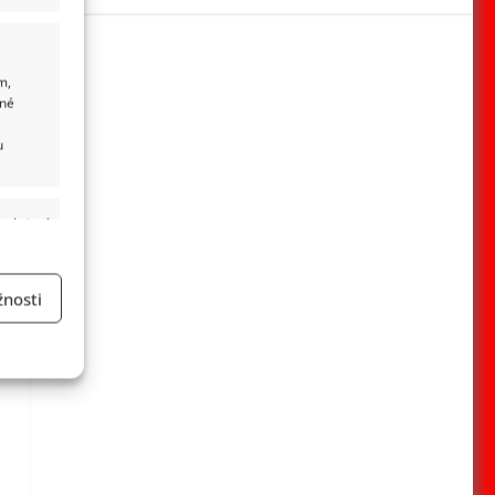
m,
ané
u
 aktivní
nosti
a
 aktivní