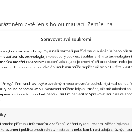
prázdném bytě jen s holou matrací. Zemřel na
e mu byl nějaký čas předtím nádor odstraněn a s
Spravovat své soukromí
ířila se. Nedlouho před smrtí ho opustila i jeho
oskytli co nejlepší služby, my a naši partneři používáme k ukládání a/nebo příst
nu. Ale jak je to možné, že nadaný herec, tanečník
m o zařízeních, technologie jako soubory cookies. Souhlas s těmito technologiem
tnerům umožní zpracovávat osobní údaje, jako je chování při procházení nebo j
to webu. Nesouhlas nebo odvolání souhlasu může nepříznivě ovlivnit určité vlastn
 níže vyjádřete souhlas s výše uvedeným nebo proveďte podrobnější rozhodnutí. 
žity pouze na tomto webu. Nastavení můžete kdykoli změnit, včetně odvolání so
epínačů v Zásadách cookies nebo kliknutím na tlačítko Spravovat souhlas ve spod
.
tiky
 a/nebo přístup k informacím v zařízení, Měření výkonu reklam, Měření výkonu
Porozumění publiku prostřednictvím statistik nebo kombinací údajů z různých zdr