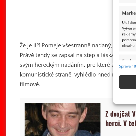
Marke
Ukládání
Vytvářen
reklamy,
persona
Že je Jiří Pomeje všestranně nadaný, se začal
obsahu.
Právě tehdy se zapsal na step a láska k tanci 
Funkc
svým hereckým nadáním, pro které si ho i přes
Správa 18
Přiřazov
komunistické straně, vyhlédlo hned několik di
Identifi
filmové.
Použív
základ
Z dvojčat 
Zajišt
herci. V te
odstra
obsahu