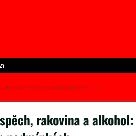
ÍZY
a a alkohol: Zemřel v nejsmutnějších podmínkách
spěch, rakovina a alkohol: