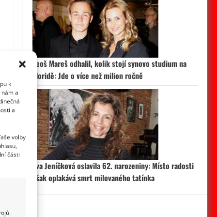
Leoš Mareš odhalil, kolik stojí synovo studium na
Floridě: Jde o více než milion ročně
upu k
i nám a
edinečná
osti a
Vaše volby
uhlasu,
ní části
Eva Jeníčková oslavila 62. narozeniny: Místo radosti
však oplakává smrt milovaného tatínka
ojů.