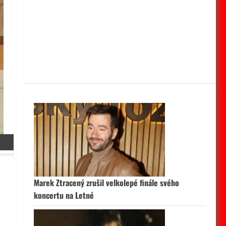
Marek Ztracený zrušil velkolepé finále svého
koncertu na Letné