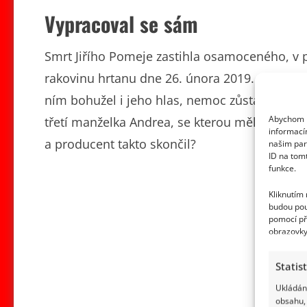
Vypracoval se sám
Smrt Jiřího Pomeje zastihla osamoceného, v 
rakovinu hrtanu dne 26. února 2019. Přestož
ním bohužel i jeho hlas, nemoc zůstala a rozš
Abychom p
třetí manželka Andrea, se kterou měl dceru An
informací
a producent takto skončil?
našim par
ID na tom
funkce.
Kliknutím
budou pou
pomocí př
obrazovky
Statis
Ukládání
obsahu, 