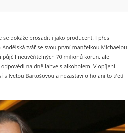
že se dokáže prosadit i jako producent. I přes
lm Andělská tvář se svou první manželkou Michaelou
si půjčil neuvěřitelných 70 milionů korun, ale
at odpovědi na dně lahve s alkoholem. V opíjení
s Ivetou Bartošovou a nezastavilo ho ani to třetí