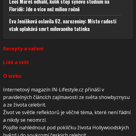
Leoš Mareš odhalil, kolik stojí synovo studium na
Floridě: Jde o více než milion ročně
Eva Jeníčková oslavila 62. narozeniny: Místo radosti
však oplakává smrt milovaného tatínka
Recepty a vaření
Lidé a svět
O webu
Internetový magazín IN-Lifestyle.cz přináší v
pravidelných článcích zajímavosti ze světa showbyznysu
a ze života celebrit.
Život ve světle reflektorů je věčné téma, které není fádní
a nikdy se neomrzí.
Pojďte nahlédnout pod pokličku života Hollywoodských
hvězd i do soukromí českých celebrit.