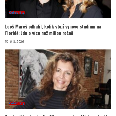
Celebrity
Leoš Mareš odhalil, kolik stojí synovo studium na
Floridě: Jde o více než milion ročně
6. 8. 2026
Celebrity