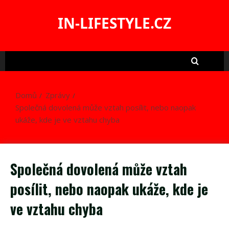
Skip
to
IN-LIFESTYLE.CZ
content
Domů
Zprávy
Společná dovolená může vztah posílit, nebo naopak
ukáže, kde je ve vztahu chyba
Společná dovolená může vztah
posílit, nebo naopak ukáže, kde je
ve vztahu chyba