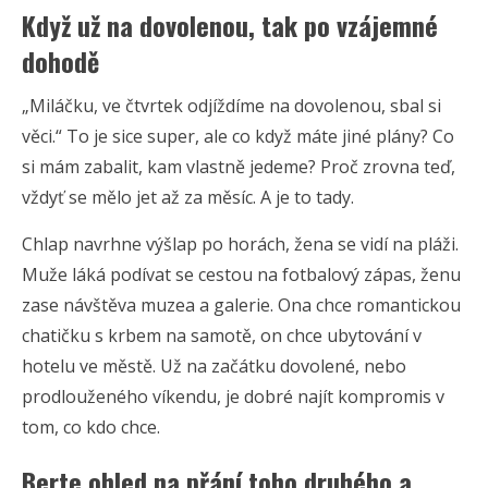
Když už na dovolenou, tak po vzájemné
dohodě
„Miláčku, ve čtvrtek odjíždíme na dovolenou, sbal si
věci.“ To je sice super, ale co když máte jiné plány? Co
si mám zabalit, kam vlastně jedeme? Proč zrovna teď,
vždyť se mělo jet až za měsíc. A je to tady.
Chlap navrhne výšlap po horách, žena se vidí na pláži.
Muže láká podívat se cestou na fotbalový zápas, ženu
zase návštěva muzea a galerie. Ona chce romantickou
chatičku s krbem na samotě, on chce ubytování v
hotelu ve městě. Už na začátku dovolené, nebo
prodlouženého víkendu, je dobré najít kompromis v
tom, co kdo chce.
Berte ohled na přání toho druhého a