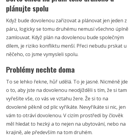
plánujte spolu
Když bude dovolenou zařizovat a plánovat jen jeden z
páru, logicky se tomu druhému nemusí všechno úplně
zamlouvat. Když plán na dovolenou bude společným
dílem, je riziko konfliktu menší. Přeci nebudu prskat u
něčeho, co jsme vymysleli spolu.
Problémy nechte doma
To se lehko řekne, hůř udělá. To je jasné. Nicméně jde
o to, aby jste na dovolenou neodjížděli s tím, že si tam
vyřešíte vše, co vás ve vztahu žere. Že si to na
dovolené pěkně od plic vyříkáte. Nevyříkáte si nic, jen
vám to otráví dovolenou. V cizím prostředí by člověk
měl hledat to hezký a to nejen na ubytování, nebo na
krajině, ale především na tom druhém.