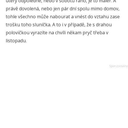
úterý odpoledne, nebo v sobotu ráno, je to malér. A
právě dovolená, nebo jen pár dní spolu mimo domov,
tohle všechno může nabourat a vnést do vztahu zase
trošku toho sluníčka. A to i v případě, že s drahou
polovičkou vyrazíte na chvíli někam pryč třeba v
listopadu.