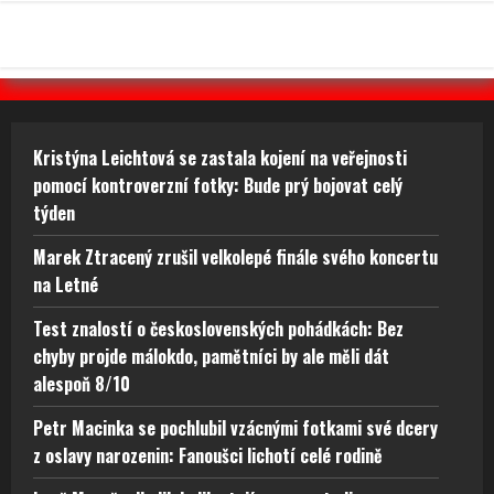
Kristýna Leichtová se zastala kojení na veřejnosti
pomocí kontroverzní fotky: Bude prý bojovat celý
týden
Marek Ztracený zrušil velkolepé finále svého koncertu
na Letné
Test znalostí o československých pohádkách: Bez
chyby projde málokdo, pamětníci by ale měli dát
alespoň 8/10
Petr Macinka se pochlubil vzácnými fotkami své dcery
z oslavy narozenin: Fanoušci lichotí celé rodině