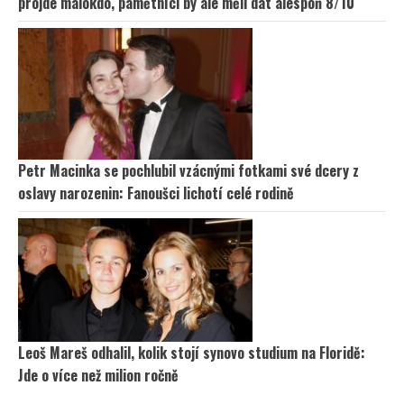
projde málokdo, pamětníci by ale měli dát alespoň 8/10
Petr Macinka se pochlubil vzácnými fotkami své dcery z
oslavy narozenin: Fanoušci lichotí celé rodině
Leoš Mareš odhalil, kolik stojí synovo studium na Floridě:
Jde o více než milion ročně