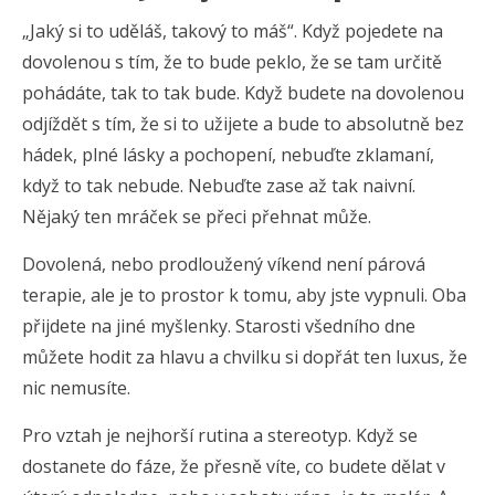
„Jaký si to uděláš, takový to máš“. Když pojedete na
dovolenou s tím, že to bude peklo, že se tam určitě
pohádáte, tak to tak bude. Když budete na dovolenou
odjíždět s tím, že si to užijete a bude to absolutně bez
hádek, plné lásky a pochopení, nebuďte zklamaní,
když to tak nebude. Nebuďte zase až tak naivní.
Nějaký ten mráček se přeci přehnat může.
Dovolená, nebo prodloužený víkend není párová
terapie, ale je to prostor k tomu, aby jste vypnuli. Oba
přijdete na jiné myšlenky. Starosti všedního dne
můžete hodit za hlavu a chvilku si dopřát ten luxus, že
nic nemusíte.
Pro vztah je nejhorší rutina a stereotyp. Když se
dostanete do fáze, že přesně víte, co budete dělat v