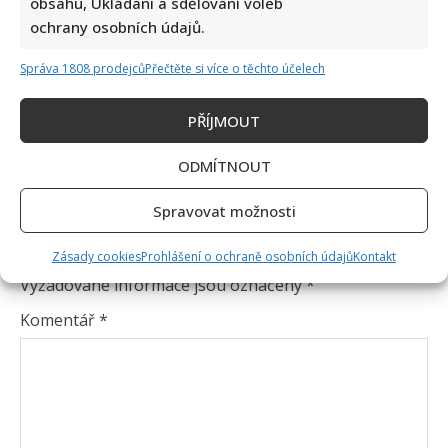
obsahu, Ukládání a sdělování voleb
ochrany osobních údajů.
Správa 1808 prodejců
Přečtěte si více o těchto účelech
PŘÍJMOUT
ODMÍTNOUT
Spravovat možnosti
Napsat komentář
Zásady cookies
Prohlášení o ochraně osobních údajů
Kontakt
Vaše e-mailová adresa nebude zveřejněna.
Vyžadované informace jsou označeny
*
Komentář
*