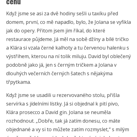
cenu
Když jsme se asi za dvě hodiny sešli u taxíku před
domem, první, co mě napadlo, bylo, že Jolana se vyfikla
jak do opery. Přitom jsem jim říkal, do které
restaurace půjdeme. Já měl na sobě džíny a bílé tričko
a Klára si vzala černé kalhoty a tu červenou halenku s
výstřihem, kterou na ní tolik miluju. David byl oblečený
podobně jako já, jen s černým tričkem a Jolana v
dlouhých večerních černých šatech s nějakýma
třpytkama.
Když jsme se usadili u rezervovaného stolu, přišla
servírka s jídelními lístky. Já si objednal k pití pivo,
Klára prosecco a David gin. Jolana se neuměla
rozhodnout. „Dobře, tak já zatím donesu, co máte
objednané a vy si to můžete zatím rozmyslet,“ s milým