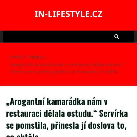
Skip
to
IN-LIFESTYLE.CZ
content
Domů
Příběhy
„Arogantní kamarádka nám v restauraci dělala ostudu.“
Servírka se pomstila, přinesla jí doslova to, co chtěla
„Arogantní kamarádka nám v
restauraci dělala ostudu.“ Servírka
se pomstila, přinesla jí doslova to,
co chtěla