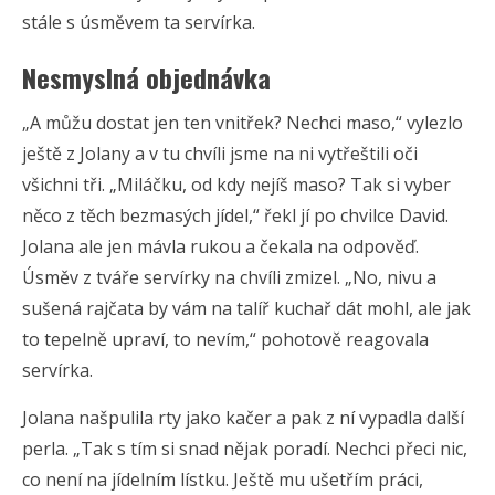
stále s úsměvem ta servírka.
Nesmyslná objednávka
„A můžu dostat jen ten vnitřek? Nechci maso,“ vylezlo
ještě z Jolany a v tu chvíli jsme na ni vytřeštili oči
všichni tři. „Miláčku, od kdy nejíš maso? Tak si vyber
něco z těch bezmasých jídel,“ řekl jí po chvilce David.
Jolana ale jen mávla rukou a čekala na odpověď.
Úsměv z tváře servírky na chvíli zmizel. „No, nivu a
sušená rajčata by vám na talíř kuchař dát mohl, ale jak
to tepelně upraví, to nevím,“ pohotově reagovala
servírka.
Jolana našpulila rty jako kačer a pak z ní vypadla další
perla. „Tak s tím si snad nějak poradí. Nechci přeci nic,
co není na jídelním lístku. Ještě mu ušetřím práci,