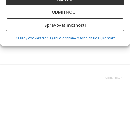
ODMÍTNOUT
Lenka Marousková
Lenka je hlavní postavou našeho redakčního týmu. Po několika letech
Spravovat možnosti
práce všeobecné redaktorky nyní přináší zajímavé zprávy ze světa
showbyznysu. Ráda poznává nové lidi a jejich životní osudy. I proto
Zásady cookies
Prohlášení o ochraně osobních údajů
Kontakt
dělá rozhovory s osobnostmi, nebo píše vaše příběhy ze života. Svůj
volný čas nejraději věnuje své rodině.