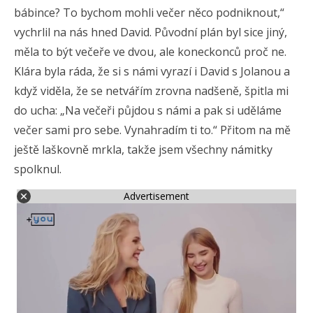
bábince? To bychom mohli večer něco podniknout,“
vychrlil na nás hned David. Původní plán byl sice jiný,
měla to být večeře ve dvou, ale koneckonců proč ne.
Klára byla ráda, že si s námi vyrazí i David s Jolanou a
když viděla, že se netvářím zrovna nadšeně, špitla mi
do ucha: „Na večeři půjdou s námi a pak si uděláme
večer sami pro sebe. Vynahradím ti to.“ Přitom na mě
ještě laškovně mrkla, takže jsem všechny námitky
spolknul.
Advertisement