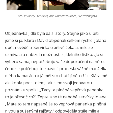
Foto: Pixabay, servírka, obsluha restaurace, ilustrační foto
Objednávka jídla byla další story. Stejně jako u pití
jsme si já, Klára i David objednali celkem rychle. Jolana
opět nevěděla. Servírka trpělivě čekala, mile se
usmívala a nabízela možnosti z jídelního lístku. „Já si
vyberu sama, nepotřebuju vaše doporučení na něco,
čeho se potřebujete zbavit,“ pronesla vážně manželka
mého kamaráda a já měl sto chutí jí něco říct. Klára mě
ale kopla pod stolem, tak jsem svoji jedovatou
poznámku spolkl. „Tady ta plněná vepřová panenka,
to je přesně co?“ Zeptala se té nebohé servírky Jolana.
„Máte to tam napsané. Je to vepřová panenka plněná
nivou a sušenými rajčaty,“ odpověděla stále mile a