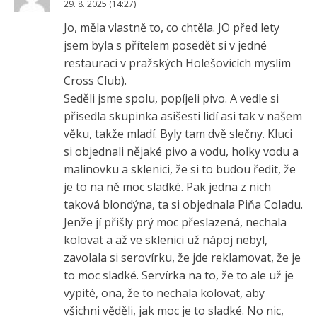
29. 8. 2025 (14:27)
Jo, měla vlastně to, co chtěla. JO před lety
jsem byla s přítelem posedět si v jedné
restauraci v pražských Holešovicích myslím
Cross Club).
Seděli jsme spolu, popíjeli pivo. A vedle si
přisedla skupinka asišesti lidí asi tak v našem
věku, takže mladí. Byly tam dvě slečny. Kluci
si objednali nějaké pivo a vodu, holky vodu a
malinovku a sklenici, že si to budou ředit, že
je to na ně moc sladké. Pak jedna z nich
taková blondýna, ta si objednala Piňa Coladu.
Jenže jí přišly prý moc přeslazená, nechala
kolovat a až ve sklenici už nápoj nebyl,
zavolala si serovírku, že jde reklamovat, že je
to moc sladké. Servírka na to, že to ale už je
vypité, ona, že to nechala kolovat, aby
všichni věděli, jak moc je to sladké. No nic,