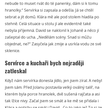
nebude to muset rvát do té panenky, dám si k tomu
hranolky.“ Servírka si zapsala a odešla. Já se chtěl
sebrat a jít domů. Klára mě ale pod stolem hladila po
stehně. Celá situace u stolu jí ale evidentně také
nebyla příjemná. David se naklonil k Johaně a něco jí
zašeptal do ucha. „Nedělám scény. Snad si můžu
objednat, ne?“ Zasyčela jak zmije a usrkla vodu ze své
sklenice.
Servírce a kuchaři bych nejraději
zatleskal
Když nám servírka donesla jídlo, jen jsem zíral. A nebyl
jsem sám. Před Jolanu postavila velký oválný talíř, na
kterém byla porce hranolek, dvě sušená rajčata a asi
tak lžíce nivy. Začal jsem se smát a ke mě se přidala i
Klára a potichu se smál i David. „Co to jako je? To si ze