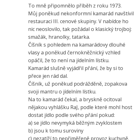
To mně připomnělo příběh z roku 1973.
Můj poněkud nekonformní kamarád navštívil
restauraci III. cenové skupiny. V nabídce ho
nic neoslovilo, tak požádal o klasický trojboj:
smažák, hranolky, tatarka.
Číšník s pohledem na kamarádovy dlouhé
vlasy a poněkud černokněžnický vzhled
opáčil, že to není na jídelním lístku.
Kamarád slušně vyjádřil přání, že by si to
přece jen rád dal.
Číšník, už poněkud podrážděně, zopakova
svoji mantru o jídelním lístku.
Na to kamarád čekal, a bryskně ocitoval
nějakou vyhlášku RaJ, podle které mohl host
dostat jídlo podle svého přání pokud:
a) se jídlo nevymyká běžným zvyklostem
b) jsou k tomu suroviny
c) nezatíží to nepřiměřeně provoz kuchyně.