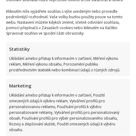
večeře proběhne.
Kliknutím níže vyjádřete souhlas s výše uvedeným nebo proveďte
podrobnější rozhodnutí. Vaše volby budou použity pouze na tomto
Zdroj: Autorský text, čtenářský text
webu. Nastavení můžete kdykoli změnit, včetně odvolání souhlasu,
pomocí přepínačů v Zásadách cookies nebo kliknutím na tlačítko
Spravovat souhlas ve spodní části obrazovky.
Statistiky
Ukládání a/nebo přístup k informacím v zařízení, Měření výkonu
reklam, Měření výkonu obsahu, Porozumění publiku
prostřednictvím statistik nebo kombinací údajů z různých zdrojů.
Marketing
Ukládání a/nebo přístup k informacím v zařízení, Použití
omezených údajů k výběru reklam, Vytváření profilů pro
personalizovanou reklamu, Používání profilů k výběru
personalizované reklamy, Vytváření profilů pro personalizovaný
obsah, Používání profilů pro výběr personalizovaného obsahu,
Rozvoj a zlepšování služeb, Použití omezených údajů k výběru
obsahu.