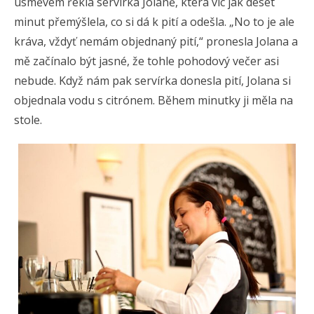
úsměvem řekla servírka Jolaně, která víc jak deset
minut přemýšlela, co si dá k pití a odešla. „No to je ale
kráva, vždyť nemám objednaný pití,“ pronesla Jolana a
mě začínalo být jasné, že tohle pohodový večer asi
nebude. Když nám pak servírka donesla pití, Jolana si
objednala vodu s citrónem. Během minutky ji měla na
stole.