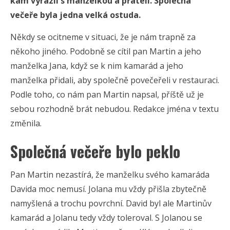
kam vyrazil s manželkou a přáteli. Společná
večeře byla jedna velká ostuda.
Někdy se ocitneme v situaci, že je nám trapně za
někoho jiného. Podobně se cítil pan Martin a jeho
manželka Jana, když se k nim kamarád a jeho
manželka přidali, aby společně povečeřeli v restauraci.
Podle toho, co nám pan Martin napsal, příště už je
sebou rozhodně brát nebudou. Redakce jména v textu
změnila.
Společná večeře bylo peklo
Pan Martin nezastírá, že manželku svého kamaráda
Davida moc nemusí. Jolana mu vždy přišla zbytečně
namyšlená a trochu povrchní. David byl ale Martinův
kamarád a Jolanu tedy vždy toleroval. S Jolanou se