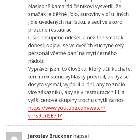
Následně kamarád číšníkovi vysvětlil, že
smažák je běžné jídlo, suroviny vidí u jiných
jídle uvedených na lístku, a sedí ve skoro
prázdné restauraci.
Číšík nasupeně odešel, a než ten smažák
donesl, objevil se ve dveřích kuchyně celý
personál včetně paní na mytí černého
nádobí.
Vyprávěl jsem to člověku, který učil kuchaře,
ten mi existenci vyhlášky potvrdil, ak dyž se
dosyta vysmál, vyjádřil přání, aby to znalo
více zákazníků, aby se v restauracích III. a
vyšší cenové skupiny trochu chytli za nos.
https://www.youtube.com/watch?
v=Fs9UdSE7JIY
Jaroslav Bruckner
napsal: