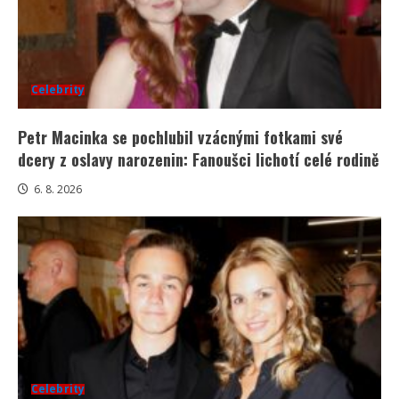
Celebrity
Petr Macinka se pochlubil vzácnými fotkami své
dcery z oslavy narozenin: Fanoušci lichotí celé rodině
6. 8. 2026
Celebrity