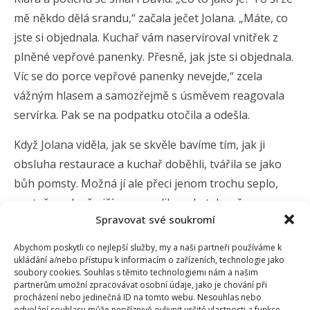
mě někdo dělá srandu,“ začala ječet Jolana. „Máte, co
jste si objednala. Kuchař vám naservíroval vnitřek z
plněné vepřové panenky. Přesně, jak jste si objednala.
Víc se do porce vepřové panenky nevejde,“ zcela
vážným hlasem a samozřejmě s úsměvem reagovala
servírka. Pak se na podpatku otočila a odešla.
Když Jolana viděla, jak se skvěle bavíme tím, jak ji
obsluha restaurace a kuchař doběhli, tvářila se jako
bůh pomsty. Možná jí ale přeci jenom trochu seplo,
protože pak už ničím neprudila a zbytek večera
Spravovat své soukromí
proběhl normálně.
Abychom poskytli co nejlepší služby, my a naši partneři používáme k
S Davidem občas na pivko zajdu, ale netoužím po tom,
ukládání a/nebo přístupu k informacím o zařízeních, technologie jako
abych se viděl i s Jolanou. Klára s ní také tráví daleko
soubory cookies. Souhlas s těmito technologiemi nám a našim
partnerům umožní zpracovávat osobní údaje, jako je chování při
méně času. Prý je to ale s Jolanou lepší, už se netváří
procházení nebo jedinečná ID na tomto webu. Nesouhlas nebo
tak sebejistě. Tak uvidíme, třeba ještě někdy společná
odvolání souhlasu může nepříznivě ovlivnit určité vlastnosti a funkce.