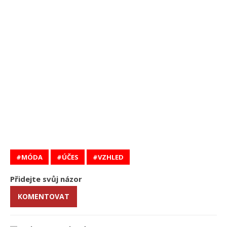
MÓDA
ÚČES
VZHLED
Přidejte svůj názor
KOMENTOVAT