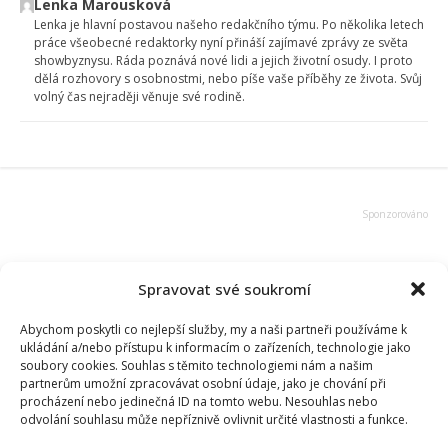
Lenka Marousková
Lenka je hlavní postavou našeho redakčního týmu. Po několika letech
práce všeobecné redaktorky nyní přináší zajímavé zprávy ze světa
showbyznysu. Ráda poznává nové lidi a jejich životní osudy. I proto
dělá rozhovory s osobnostmi, nebo píše vaše příběhy ze života. Svůj
volný čas nejraději věnuje své rodině.
Spravovat své soukromí
Abychom poskytli co nejlepší služby, my a naši partneři používáme k
ukládání a/nebo přístupu k informacím o zařízeních, technologie jako
soubory cookies. Souhlas s těmito technologiemi nám a našim
partnerům umožní zpracovávat osobní údaje, jako je chování při
procházení nebo jedinečná ID na tomto webu. Nesouhlas nebo
odvolání souhlasu může nepříznivě ovlivnit určité vlastnosti a funkce.