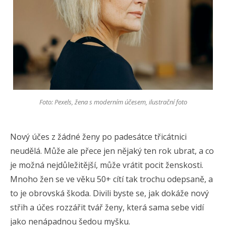
Foto: Pexels, žena s moderním účesem, ilustrační foto
Nový účes z žádné ženy po padesátce třicátnici
neudělá. Může ale přece jen nějaký ten rok ubrat, a co
je možná nejdůležitější, může vrátit pocit ženskosti.
Mnoho žen se ve věku 50+ cítí tak trochu odepsaně, a
to je obrovská škoda. Divili byste se, jak dokáže nový
střih a účes rozzářit tvář ženy, která sama sebe vidí
jako nenápadnou šedou myšku.