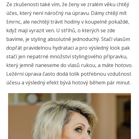
Ze zkušenosti také vím, že ženy ve zralém věku chtějí
účes, který není náročný na úpravu. Dámy chtějí mít
šmrnc, ale nechtějí trávit hodiny v koupelně pokaždé,
když mají vyrazit ven. U střihů, o kterých se zde
bavíme, je styling absolutně jednoduchý. Stačí vlasům
dopřát pravidelnou hydrataci a pro výsledný look pak
stačí jen nepatrné množství stylingového přípravku,
který jemně naneseme do vlasů rukou, a máte hotovo.
Ležérní úprava často dodá tolik potřebnou vzdušnost
účesu a výsledný efekt bývá hotový během pár minut.