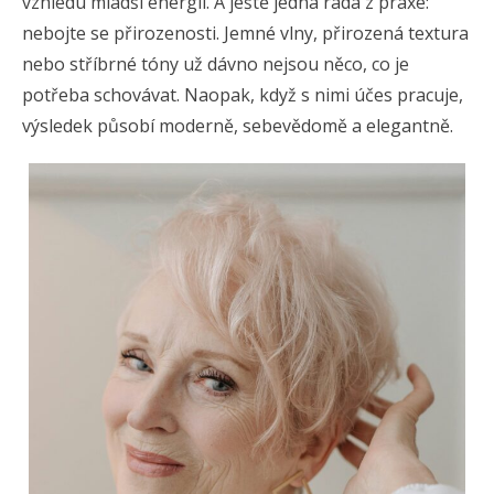
vzhledu mladší energii. A ještě jedna rada z praxe:
nebojte se přirozenosti. Jemné vlny, přirozená textura
nebo stříbrné tóny už dávno nejsou něco, co je
potřeba schovávat. Naopak, když s nimi účes pracuje,
výsledek působí moderně, sebevědomě a elegantně.