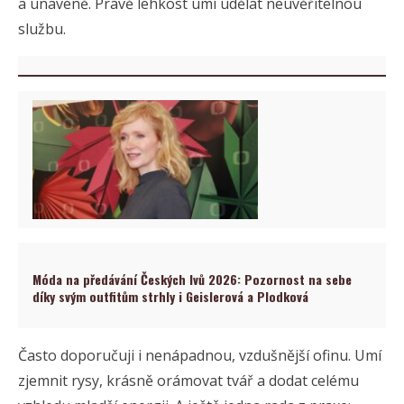
a unaveně. Právě lehkost umí udělat neuvěřitelnou
službu.
Móda na předávání Českých lvů 2026: Pozornost na sebe
díky svým outfitům strhly i Geislerová a Plodková
Často doporučuji i nenápadnou, vzdušnější ofinu. Umí
zjemnit rysy, krásně orámovat tvář a dodat celému