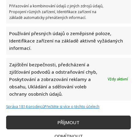
Vtip na adresu Tomia Okamury nepadl na úrodnou
Přiřazování a kombinování údajů z jiných zdrojů údajů,
půdu: Předseda Sněmovny ho nepochopil a akorát se
Propojení různých zařízení, Identifikace zařízení na
ztrapnil
základě automaticky přenášených informací.
8. 8. 2026
Používání přesných údajů o zeměpisné poloze,
Identifikace zařízení na základě aktivně vyžádaných
informací.
Zajištění bezpečnosti, předcházení a
zjišťování podvodů a odstraňování chyb,
Poskytování a zobrazování reklamy a
Vždy aktivní
obsahu, Ukládání a sdělování voleb
ochrany osobních údajů.
Celebrity
Správa 1814 prodejců
Přečtěte si více o těchto účelech
Jiří Dvořák o svém výjezdu na Ukrajinu, kde viděl
PŘÍJMOUT
samé hrůzy: Češi si prý neváží toho, co mají
8. 8. 2026
ODMÍTNOUT