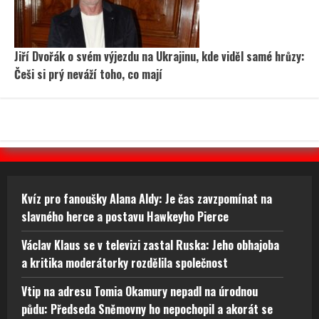
Jiří Dvořák o svém výjezdu na Ukrajinu, kde viděl samé hrůzy:
Češi si prý neváží toho, co mají
Kvíz pro fanoušky Alana Aldy: Je čas zavzpomínat na
slavného herce a postavu Hawkeyho Pierce
Václav Klaus se v televizi zastal Ruska: Jeho obhajoba
a kritika moderátorky rozdělila společnost
Vtip na adresu Tomia Okamury nepadl na úrodnou
půdu: Předseda Sněmovny ho nepochopil a akorát se