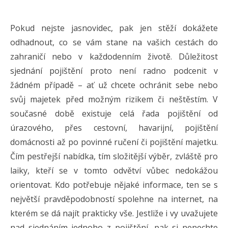
Pokud nejste jasnovidec, pak jen stěží dokážete
odhadnout, co se vám stane na vašich cestách do
zahraničí nebo v každodenním životě. Důležitost
sjednání pojištění proto není radno podcenit v
žádném případě – ať už chcete ochránit sebe nebo
svůj majetek před možným rizikem či neštěstím. V
současné době existuje celá řada pojištění od
úrazového, přes cestovní, havarijní, pojištění
domácnosti až po povinné ručení či pojištění majetku.
Čím pestřejší nabídka, tím složitější výběr, zvláště pro
laiky, kteří se v tomto odvětví vůbec nedokážou
orientovat. Kdo potřebuje nějaké informace, ten se s
největší pravděpodobností spolehne na internet, na
kterém se dá najít prakticky vše. Jestliže i vy uvažujete
nad sjednáním jednoho z pojištění, pak si nenechte