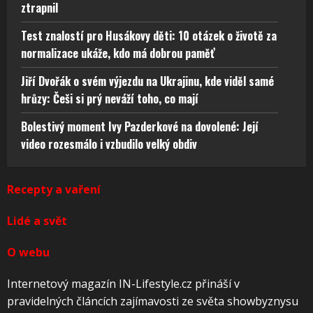
ztrapnil
Test znalostí pro Husákovy děti: 10 otázek o životě za
normalizace ukáže, kdo má dobrou paměť
Jiří Dvořák o svém výjezdu na Ukrajinu, kde viděl samé
hrůzy: Češi si prý neváží toho, co mají
Bolestivý moment Ivy Pazderkové na dovolené: Její
video rozesmálo i vzbudilo velký obdiv
Recepty a vaření
Lidé a svět
O webu
Internetový magazín IN-Lifestyle.cz přináší v
pravidelných článcích zajímavosti ze světa showbyznysu