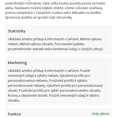
podrobnější rozhodnutí. Vaše volby budou použity pouze na tomto
webu. Nastavení můžete kdykoli změnit, včetně odvolání souhlasu,
Celebrity
Zajímavosti
pomocí přepínačů v Zásadách cookies nebo kliknutím na tlačítko
Spravovat souhlas ve spodní části obrazovky.
Kvíz pro fanoušky Alana Aldy: Je čas zavzpomínat na
Statistiky
slavného herce a postavu Hawkeyho Pierce
Ukládání a/nebo přístup k informacím v zařízení, Měření výkonu
9. 8. 2026
reklam, Měření výkonu obsahu, Porozumění publiku
prostřednictvím statistik nebo kombinací údajů z různých zdrojů.
Marketing
Ukládání a/nebo přístup k informacím v zařízení, Použití
omezených údajů k výběru reklam, Vytváření profilů pro
personalizovanou reklamu, Používání profilů k výběru
personalizované reklamy, Vytváření profilů pro personalizovaný
obsah, Používání profilů pro výběr personalizovaného obsahu,
Rozvoj a zlepšování služeb, Použití omezených údajů k výběru
obsahu.
Celebrity
Funkce
Vždy aktivní