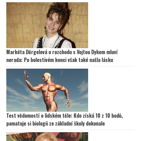
Markéta Děrgelová o rozchodu s Vojtou Dykem mluví
nerada: Po bolestivém konci však také našla lásku
Test vědomostí o lidském těle: Kdo získá 10 z 10 bodů,
pamatuje si biologii ze základní školy dokonale