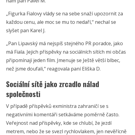
nám pan Pavel M.
„Figurka Fialovy vlády se na sebe snaží upozornit za
každou cenu, ale moc se mu to nedaří,“ nechal se
slyšet pan Karel J.
„Pan Lipavský má nejspíš stejného PR poradce, jako
má Fiala. Jejich příspěvky na sociálních sítích mi občas
připomínají jeden film. Jmenuje se Ještě větší blbec,
než jsme doufali,“ reagovala paní Eliška D.
Sociální sítě jako zrcadlo nálad
společnosti
V případě příspěvků exministra zahraničí se s
negativními komentáři setkáváme poměrně často.
Veřejnost nad příspěvky, kde se chlubí, že jezdí
metrem, nebo že se svezl rychlovlakem, jen nevěřícně