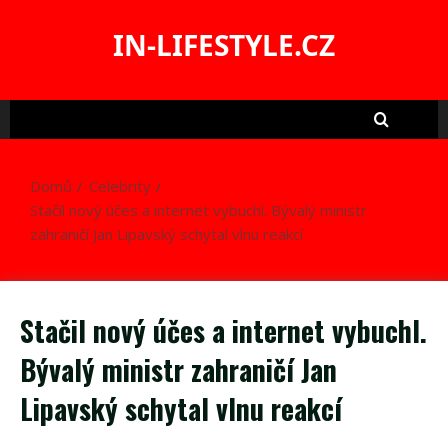
Skip
to
IN-LIFESTYLE.CZ
content
Domů
Celebrity
Stačil nový účes a internet vybuchl. Bývalý ministr
zahraničí Jan Lipavský schytal vlnu reakcí
Stačil nový účes a internet vybuchl.
Bývalý ministr zahraničí Jan
Lipavský schytal vlnu reakcí