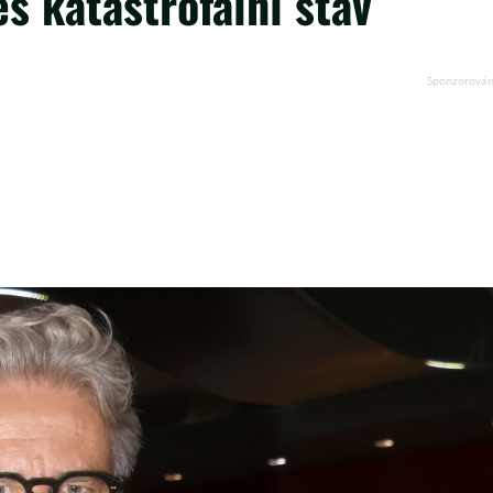
řes katastrofální stav