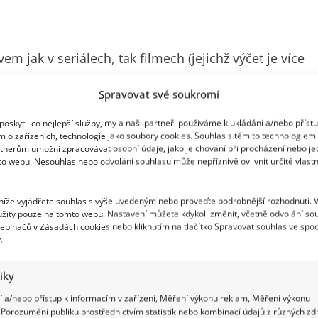
 jak v seriálech, tak filmech (jejichž výčet je více
tiž velmi vysoký, a ve svém oboru dokonce platí za
Spravovat své soukromí
ý Zach má své „pracovní“ bydlení v Praze, drží si
oskytli co nejlepší služby, my a naši partneři používáme k ukládání a/nebo příst
 život nicméně už před dlouhou dobou přenesl spíše
m o zařízeních, technologie jako soubory cookies. Souhlas s těmito technologiem
tnerům umožní zpracovávat osobní údaje, jako je chování při procházení nebo j
to webu. Nesouhlas nebo odvolání souhlasu může nepříznivě ovlivnit určité vlastn
 níže vyjádřete souhlas s výše uvedeným nebo proveďte podrobnější rozhodnutí. 
žity pouze na tomto webu. Nastavení můžete kdykoli změnit, včetně odvolání so
epínačů v Zásadách cookies nebo kliknutím na tlačítko Spravovat souhlas ve spod
.
tiky
 a/nebo přístup k informacím v zařízení, Měření výkonu reklam, Měření výkonu
Porozumění publiku prostřednictvím statistik nebo kombinací údajů z různých zdr