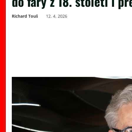
do fary z 18. století i p
Richard Touš
12. 4. 2026