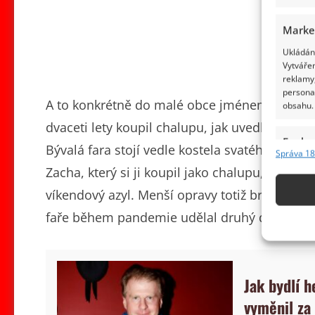
Marke
Ukládání
Vytvářen
reklamy,
persona
A to konkrétně do malé obce jménem Podbořán
obsahu.
dvaceti lety koupil chalupu, jak uvedl web De
Funkc
Bývalá fara stojí vedle kostela svatého Jak
Správa 18
Přiřazov
Zacha, který si ji koupil jako chalupu, se a
Identifi
víkendový azyl. Menší opravy totiž brzy přero
Použív
faře během pandemie udělal druhý domov.
základ
Zajišt
Jak bydlí 
odstra
obsahu
vyměnil za