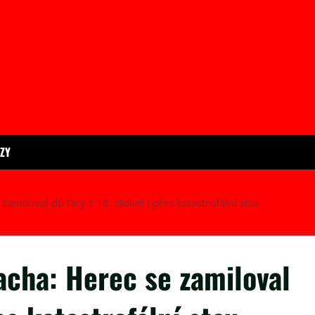
ÍZY
iloval do fary z 18. století i přes katastrofální stav
cha: Herec se zamiloval