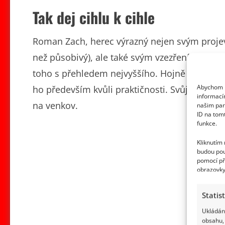
Tak dej cihlu k cihle
Roman Zach, herec výrazný nejen svým projevem
než působivý), ale také svým vzezřením. Je to
toho s přehledem nejvyššího. Hojně obsazovan
Abychom p
ho především kvůli praktičnosti. Svůj civilní
informací
na venkov.
našim par
ID na tom
funkce.
Kliknutím
budou pou
pomocí př
obrazovky
Statis
Ukládání
obsahu, 