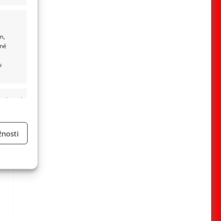
m,
ané
u
 aktivní
nosti
a
 aktivní