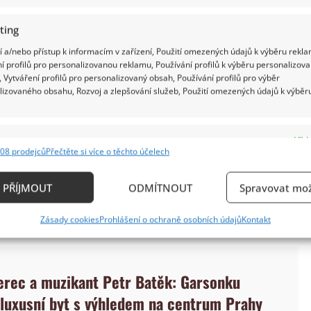
ting
 a/nebo přístup k informacím v zařízení, Použití omezených údajů k výběru rekla
í profilů pro personalizovanou reklamu, Používání profilů k výběru personalizov
 Vytváření profilů pro personalizovaný obsah, Používání profilů pro výběr
lizovaného obsahu, Rozvoj a zlepšování služeb, Použití omezených údajů k výběr
ky v okrese Rakovník, kde si už před více než
ník. Ovšem nejde o chalupu jen tak ledajakou.
e
Vždy
uba Většího už od roku 1780. Pod rukama Romana
08 prodejců
Přečtěte si více o těchto účelech
ání a kombinování údajů z jiných zdrojů údajů, Propojení různých zařízení,
le nakonec proměnila v něco mnohem víc než jen
kace zařízení na základě automaticky přenášených informací.
PŘÍJMOUT
ODMÍTNOUT
Spravovat mož
stly v rozsáhlou rekonstrukci. Roman Zach si na
ání přesných údajů o zeměpisné poloze, Identifikace zařízení n
Zásady cookies
Prohlášení o ochraně osobních údajů
Kontakt
ě aktivně požadovaných informací.
ění bezpečnosti, předcházení a zjišťování podvodů a
herec a muzikant Petr Batěk: Garsonku
ňování chyb, Poskytování a zobrazování reklamy a
Vždy
, Ukládání a sdělování voleb ochrany osobních údajů.
 luxusní byt s výhledem na centrum Prahy