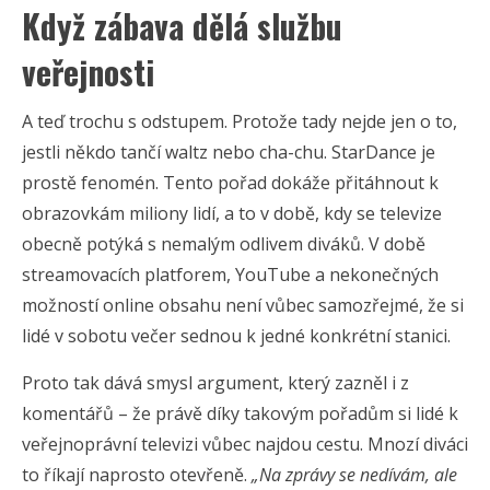
Když zábava dělá službu
veřejnosti
A teď trochu s odstupem. Protože tady nejde jen o to,
jestli někdo tančí waltz nebo cha-chu. StarDance je
prostě fenomén. Tento pořad dokáže přitáhnout k
obrazovkám miliony lidí, a to v době, kdy se televize
obecně potýká s nemalým odlivem diváků. V době
streamovacích platforem, YouTube a nekonečných
možností online obsahu není vůbec samozřejmé, že si
lidé v sobotu večer sednou k jedné konkrétní stanici.
Proto tak dává smysl argument, který zazněl i z
komentářů – že právě díky takovým pořadům si lidé k
veřejnoprávní televizi vůbec najdou cestu. Mnozí diváci
to říkají naprosto otevřeně.
„Na zprávy se nedívám, ale