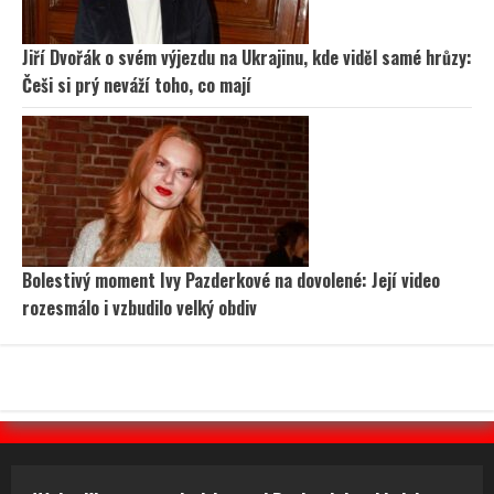
Jiří Dvořák o svém výjezdu na Ukrajinu, kde viděl samé hrůzy:
Češi si prý neváží toho, co mají
Bolestivý moment Ivy Pazderkové na dovolené: Její video
rozesmálo i vzbudilo velký obdiv