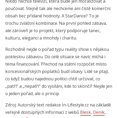
Nikdo nechce televizi, která bude jen moralizovat a
poučovat. Stejně tak ale nechceme ani čistě komerční
obsah bez přidané hodnoty. A StarDance? To je
trochu zvláštní kombinace. Na první pohled zábava,
ale zároveň je to projekt, který podporuje tanec,
kulturu, eleganci a mnohdy i charitu.
Rozhodně nejde o pořad typu reality show s nějakou
pokleslou zábavou. Do celé situace se navíc míchá i
téma financování. Přechod na státní rozpočet místo
koncesionářských poplatků budí obavy. Lidé se ptají,
co když budou najednou politici chtít určovat, co
„patří“ a „nepatří“ do vysílání, kde to skončí? Nejde jen
o jeden pořad, ale o princip.
Zdroj: Autorský text redakce In-Lifestyle.cz na základě
veřejně dostupných informací z webů
Blesk
,
Deník
,