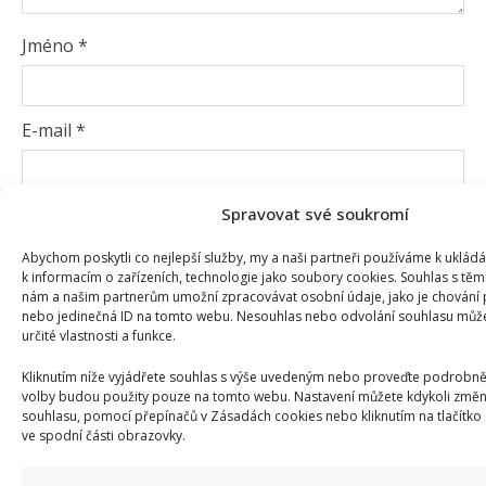
Jméno
*
E-mail
*
Spravovat své soukromí
Webová stránka
Abychom poskytli co nejlepší služby, my a naši partneři používáme k uklád
k informacím o zařízeních, technologie jako soubory cookies. Souhlas s těm
Uložit do prohlížeče jméno, e-mail a webovou
nám a našim partnerům umožní zpracovávat osobní údaje, jako je chování 
nebo jedinečná ID na tomto webu. Nesouhlas nebo odvolání souhlasu může 
stránku pro budoucí komentáře.
určité vlastnosti a funkce.
Kliknutím níže vyjádřete souhlas s výše uvedeným nebo proveďte podrobněj
volby budou použity pouze na tomto webu. Nastavení můžete kdykoli změni
souhlasu, pomocí přepínačů v Zásadách cookies nebo kliknutím na tlačítko
ve spodní části obrazovky.
SOUVISEJÍCÍ ČLÁNKY