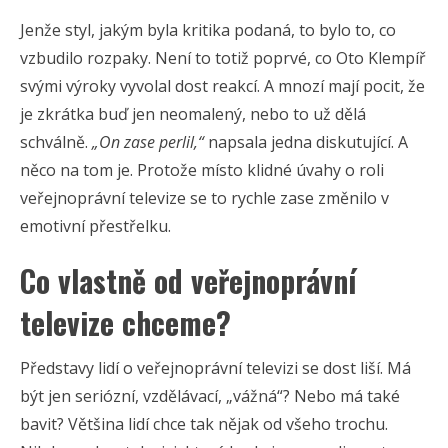
Jenže styl, jakým byla kritika podaná, to bylo to, co
vzbudilo rozpaky. Není to totiž poprvé, co Oto Klempíř
svými výroky vyvolal dost reakcí. A mnozí mají pocit, že
je zkrátka buď jen neomalený, nebo to už dělá
schválně.
„On zase perlil,“
napsala jedna diskutující. A
něco na tom je. Protože místo klidné úvahy o roli
veřejnoprávní televize se to rychle zase změnilo v
emotivní přestřelku.
Co vlastně od veřejnoprávní
televize chceme?
Představy lidí o veřejnoprávní televizi se dost liší. Má
být jen seriózní, vzdělávací, „vážná“? Nebo má také
bavit? Většina lidí chce tak nějak od všeho trochu.