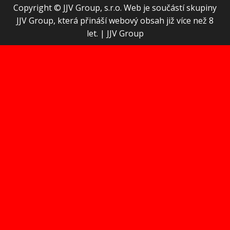
Copyright © JJV Group, s.r.o. Web je součástí skupiny
JJV Group, která přináší webový obsah již více než 8
let.
|
JJV Group