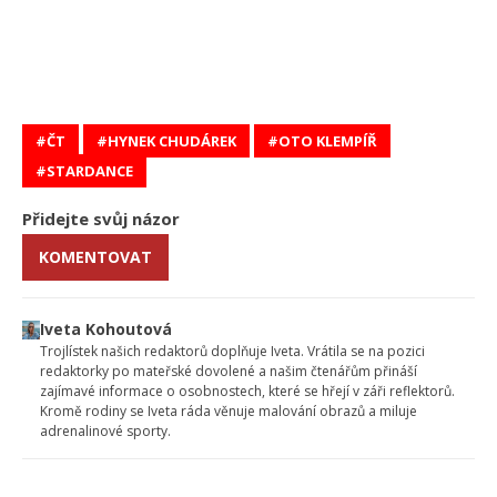
ČT
HYNEK CHUDÁREK
OTO KLEMPÍŘ
STARDANCE
Přidejte svůj názor
KOMENTOVAT
Iveta Kohoutová
Trojlístek našich redaktorů doplňuje Iveta. Vrátila se na pozici
redaktorky po mateřské dovolené a našim čtenářům přináší
zajímavé informace o osobnostech, které se hřejí v záři reflektorů.
Kromě rodiny se Iveta ráda věnuje malování obrazů a miluje
adrenalinové sporty.