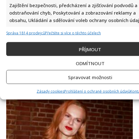
Zajištění bezpečnosti, předcházení a zjišťování podvodů a
odstraňování chyb, Poskytování a zobrazování reklamy a
obsahu, Ukládání a sdělování voleb ochrany osobních údaj
Správa 1814 prodejců
Přečtěte si více o těchto účelech
PŘÍJMOUT
Celebrity
ODMÍTNOUT
Jiří Dvořák o svém výjezdu na Ukrajinu, kde viděl
samé hrůzy: Češi si prý neváží toho, co mají
Spravovat možnosti
8. 8. 2026
Zásady cookies
Prohlášení o ochraně osobních údajů
Kont