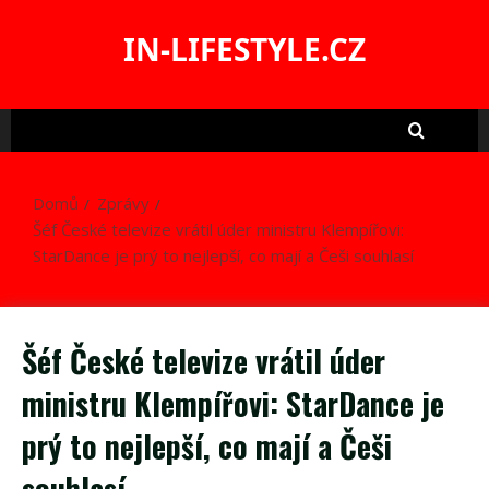
Skip
to
IN-LIFESTYLE.CZ
content
Domů
Zprávy
Šéf České televize vrátil úder ministru Klempířovi:
StarDance je prý to nejlepší, co mají a Češi souhlasí
Šéf České televize vrátil úder
ministru Klempířovi: StarDance je
prý to nejlepší, co mají a Češi
souhlasí