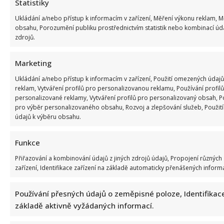
Statistiky
Ukládání a/nebo přístup k informacím v zařízení, Měření výkonu reklam, 
obsahu, Porozumění publiku prostřednictvím statistik nebo kombinací úd
zdrojů.
Marketing
Ukládání a/nebo přístup k informacím v zařízení, Použití omezených údajů
reklam, Vytváření profilů pro personalizovanou reklamu, Používání profilů
personalizované reklamy, Vytváření profilů pro personalizovaný obsah, Po
pro výběr personalizovaného obsahu, Rozvoj a zlepšování služeb, Použi
údajů k výběru obsahu.
Celebrity
Funkce
Vtip na adresu Tomia Okamury nepadl na úrodnou
půdu: Předseda Sněmovny ho nepochopil a akorát se
Přiřazování a kombinování údajů z jiných zdrojů údajů, Propojení různých
zařízení, Identifikace zařízení na základě automaticky přenášených informa
ztrapnil
8. 8. 2026
Používání přesných údajů o zeměpisné poloze, Identifikace
základě aktivně vyžádaných informací.