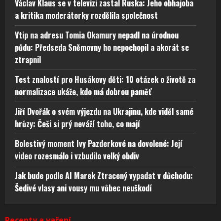
Václav Klaus se v televizi zastal Ruska: Jeho obhajoba
a kritika moderátorky rozdělila společnost
Vtip na adresu Tomia Okamury nepadl na úrodnou
půdu: Předseda Sněmovny ho nepochopil a akorát se
ztrapnil
Test znalostí pro Husákovy děti: 10 otázek o životě za
normalizace ukáže, kdo má dobrou paměť
Jiří Dvořák o svém výjezdu na Ukrajinu, kde viděl samé
hrůzy: Češi si prý neváží toho, co mají
Bolestivý moment Ivy Pazderkové na dovolené: Její
video rozesmálo i vzbudilo velký obdiv
Jak bude podle AI Marek Ztracený vypadat v důchodu:
Šedivé vlasy ani vousy mu vůbec neuškodí
Recepty a vaření