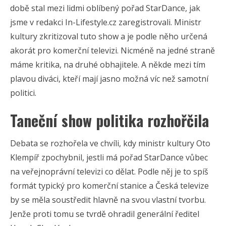
době stal mezi lidmi oblíbený pořad StarDance, jak
jsme v redakci In-Lifestyle.cz zaregistrovali. Ministr
kultury zkritizoval tuto show a je podle něho určená
akorát pro komerční televizi. Nicméně na jedné straně
máme kritika, na druhé obhajitele. A někde mezi tím
plavou diváci, kteří mají jasno možná víc než samotní
politici.
Taneční show politika rozhořčila
Debata se rozhořela ve chvíli, kdy ministr kultury Oto
Klempíř zpochybnil, jestli má pořad StarDance vůbec
na veřejnoprávní televizi co dělat. Podle něj je to spíš
formát typický pro komerční stanice a Česká televize
by se měla soustředit hlavně na svou vlastní tvorbu.
Jenže proti tomu se tvrdě ohradil generální ředitel