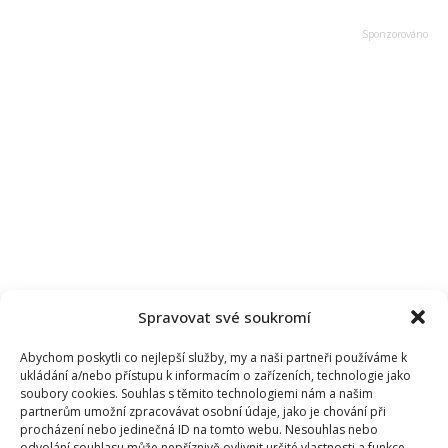
Spravovat své soukromí
Abychom poskytli co nejlepší služby, my a naši partneři používáme k
ukládání a/nebo přístupu k informacím o zařízeních, technologie jako
soubory cookies. Souhlas s těmito technologiemi nám a našim
partnerům umožní zpracovávat osobní údaje, jako je chování při
procházení nebo jedinečná ID na tomto webu. Nesouhlas nebo
odvolání souhlasu může nepříznivě ovlivnit určité vlastnosti a funkce.