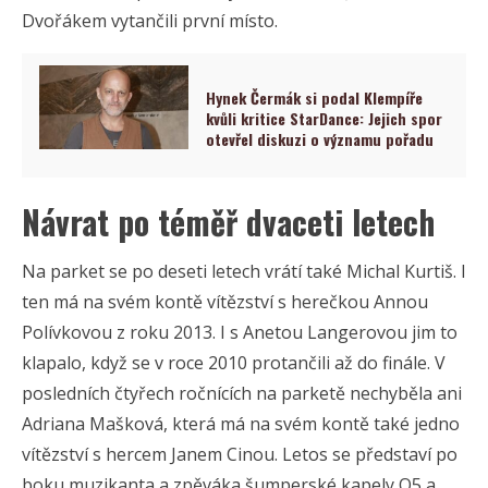
Dvořákem vytančili první místo.
Hynek Čermák si podal Klempíře
kvůli kritice StarDance: Jejich spor
otevřel diskuzi o významu pořadu
Návrat po téměř dvaceti letech
Na parket se po deseti letech vrátí také Michal Kurtiš. I
ten má na svém kontě vítězství s herečkou Annou
Polívkovou z roku 2013. I s Anetou Langerovou jim to
klapalo, když se v roce 2010 protančili až do finále. V
posledních čtyřech ročnících na parketě nechyběla ani
Adriana Mašková, která má na svém kontě také jedno
vítězství s hercem Janem Cinou. Letos se představí po
boku muzikanta a zpěváka šumperské kapely O5 a