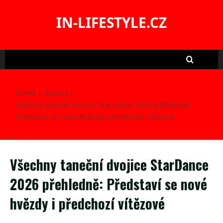
Skip
to
IN-LIFESTYLE.CZ
content
Domů
Zprávy
Všechny taneční dvojice StarDance 2026 přehledně:
Představí se nové hvězdy i předchozí vítězové
Všechny taneční dvojice StarDance
2026 přehledně: Představí se nové
hvězdy i předchozí vítězové