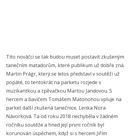
Tito nováčci se tak budou muset postavit zkušeným
tanečním matadorům, které publikum už dobře zná.
Martin Prágr, který se letos představí v soutěži už
popáté, to tentokrát na parketu rozjede s
muzikantkou a zpěvačkou Martou Jandovou. S
hercem a bavičem Tomášem Matonohou vpluje na
parket další zkušená tanečnice, Lenka Nora
Návorková. Ta od roku 2018 nechyběla v žádném
ročníku soutěže a hned její první ročník byl
korunován úspěchem, když si s hercem Jiřím