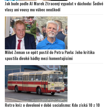
Jak bude podle AI Marek Ztracený vypadat v důchodu: Šedivé
vlasy ani vousy mu vůbec neuškodí
Miloš Zeman se opět pustil do Petra Pavla: Jeho kritika
spustila divoké hádky mezi komentujícími
Retro kvíz o dovolené v době socialismu: Kdo získá 10 z 10