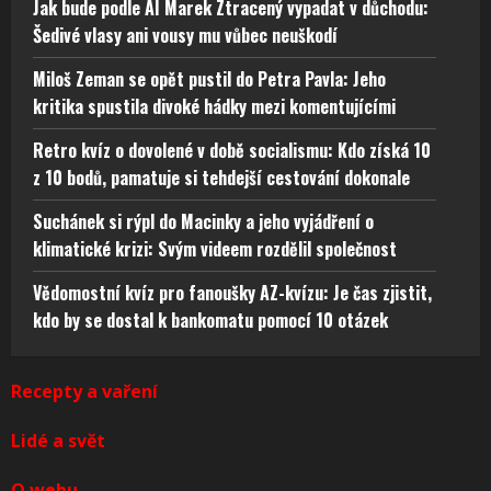
Jak bude podle AI Marek Ztracený vypadat v důchodu:
Šedivé vlasy ani vousy mu vůbec neuškodí
Miloš Zeman se opět pustil do Petra Pavla: Jeho
kritika spustila divoké hádky mezi komentujícími
Retro kvíz o dovolené v době socialismu: Kdo získá 10
z 10 bodů, pamatuje si tehdejší cestování dokonale
Suchánek si rýpl do Macinky a jeho vyjádření o
klimatické krizi: Svým videem rozdělil společnost
Vědomostní kvíz pro fanoušky AZ-kvízu: Je čas zjistit,
kdo by se dostal k bankomatu pomocí 10 otázek
Recepty a vaření
Lidé a svět
O webu