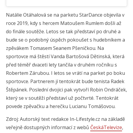
Natálie Otáhalová se na parketu StarDance objevila v
roce 2019, kdy s hercem Matoušem Rumlem došli až
do finále soutěže. Letos se tak představí po druhé a
bude se o podobný úspěch pokoušet s hudebníkem a
zpěvákem Tomasem Seanem Pšeničkou. Na
sportovce má štěstí Vanda Bartošová Dětinská, která
před téměř dvaceti lety tančila v druhém ročníku s
Robertem Zárubou. I letos se vrátí na parket po boku
sportovce. Partnerem jí tentokrát bude tenista Radek
Štěpánek. Poslední dvojici pak vytvoří Robin Ondráček,
který se v soutěži představí už počtvrté. Tentokrát
povede zpěvačku a herečku Lucianu Tomášovou.
Zdroj: Autorský text redakce In-Lifestyle.cz na základě
veřejně dostupných informací z webů
ČeskáTelevize
,