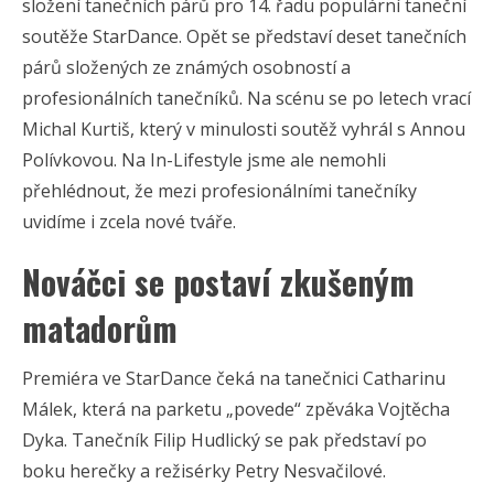
složení tanečních párů pro 14. řadu populární taneční
soutěže StarDance. Opět se představí deset tanečních
párů složených ze známých osobností a
profesionálních tanečníků. Na scénu se po letech vrací
Michal Kurtiš, který v minulosti soutěž vyhrál s Annou
Polívkovou. Na In-Lifestyle jsme ale nemohli
přehlédnout, že mezi profesionálními tanečníky
uvidíme i zcela nové tváře.
Nováčci se postaví zkušeným
matadorům
Premiéra ve StarDance čeká na tanečnici Catharinu
Málek, která na parketu „povede“ zpěváka Vojtěcha
Dyka. Tanečník Filip Hudlický se pak představí po
boku herečky a režisérky Petry Nesvačilové.