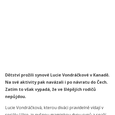
Dětství prožili synové Lucie Vondráčkové v Kanadě.
Na své aktivity pak navázali i po návratu do Čech.
Zatím to však vypadá, že ve šlépějích rodičů
nepůjdou.
Lucie Vondráčková, kterou diváci pravidelně vídají v
seriálu Ulice, je pyšnou maminkou dvou synů a snaží