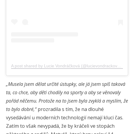
A post shared by Lucie Vondráčková (@lucievondrackovaofficial)
„Musela jsem dělat určité ústupky, ale já jsem spíš taková
ta, co chce, aby děti chodily na sporty a aby se věnovaly
pořád něčemu. Protože na to jsem byla zvyklá a myslím, že
to bylo dobré,“
prozradila s tím, že na dlouhé
vysedávání u moderních technologií nemají kluci čas.
Zatím to však nevypadá, že by kráčeli ve stopách