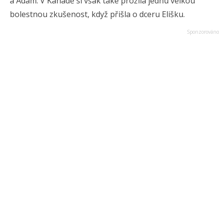
a Adam. V Kanadě si však také prožila jednu velkou
bolestnou zkušenost, když přišla o dceru Elišku.