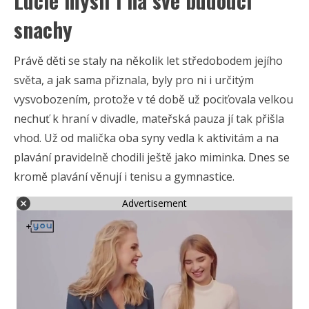
Lucie myslí i na své budoucí
snachy
Právě děti se staly na několik let středobodem jejího
světa, a jak sama přiznala, byly pro ni i určitým
vysvobozením, protože v té době už pociťovala velkou
nechuť k hraní v divadle, mateřská pauza jí tak přišla
vhod. Už od malička oba syny vedla k aktivitám a na
plavání pravidelně chodili ještě jako miminka. Dnes se
kromě plavání věnují i tenisu a gymnastice.
Advertisement