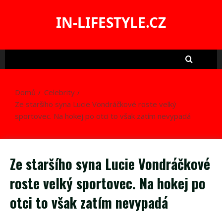
Skip
to
IN-LIFESTYLE.CZ
content
Domů
Celebrity
Ze staršího syna Lucie Vondráčkové roste velký
sportovec. Na hokej po otci to však zatím nevypadá
Ze staršího syna Lucie Vondráčkové
roste velký sportovec. Na hokej po
otci to však zatím nevypadá