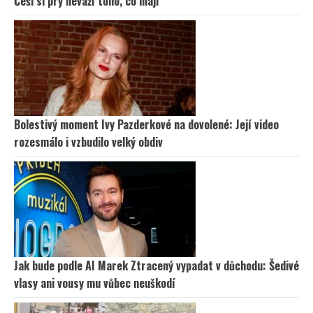
Češi si prý neváží toho, co mají
Bolestivý moment Ivy Pazderkové na dovolené: Její video
rozesmálo i vzbudilo velký obdiv
Jak bude podle AI Marek Ztracený vypadat v důchodu: Šedivé
vlasy ani vousy mu vůbec neuškodí