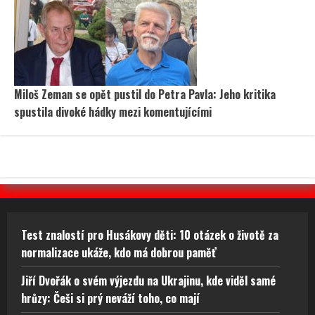
Miloš Zeman se opět pustil do Petra Pavla: Jeho kritika
spustila divoké hádky mezi komentujícími
Test znalostí pro Husákovy děti: 10 otázek o životě za
normalizace ukáže, kdo má dobrou paměť
Jiří Dvořák o svém výjezdu na Ukrajinu, kde viděl samé
hrůzy: Češi si prý neváží toho, co mají