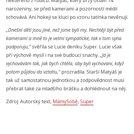
některého z rodičů. Matyáš, který brzy oslaví 14.
narozeniny, se před kamerami a pozorností médií
schovává. Ani hokeji se kluci po vzoru tatínka nevěnují.
„Dnešní děti jsou jiné, než jsme byli my. Nechtějí být před
kamerami a mně to je velmi sympatické, tak v tom syna
podporuju,“
svěřila se Lucie deníku Super. Lucie však
při výchově myslí i na své budoucí snachy.
„Já je
vychovávám tak, jak bych chtěla, aby byli vychovaní, když
potom půjdou do vztahu,“
prozradila. Starší Matyáš je
tak už samostatnou jednotkou a zodpovědnost musí
přebrat také za mladšího brášku a dohlédnout na něj.
Zdroj: Autorský text,
MámySobě
,
Super