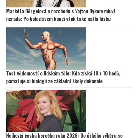
Markéta Děrgelová o rozchodu s Vojtou Dykem mluví
nerada: Po bolestivém konci však také našla lásku
Test vědomostí o lidském těle: Kdo získá 10 z 10 bodů,
pamatuje si biologii ze základní školy dokonale
Nejhezčí česká herečka roku 2026: Do úzkého výběru se