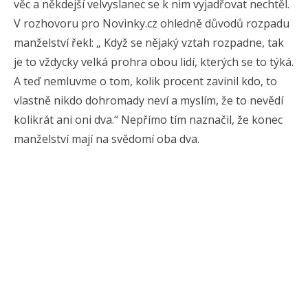
věc a někdejší velvyslanec se k nim vyjadřovat nechtěl.
V rozhovoru pro Novinky.cz ohledně důvodů rozpadu
manželství řekl: „ Když se nějaký vztah rozpadne, tak
je to vždycky velká prohra obou lidí, kterých se to týká.
A teď nemluvme o tom, kolik procent zavinil kdo, to
vlastně nikdo dohromady neví a myslím, že to nevědí
kolikrát ani oni dva.“ Nepřímo tím naznačil, že konec
manželství mají na svědomí oba dva.