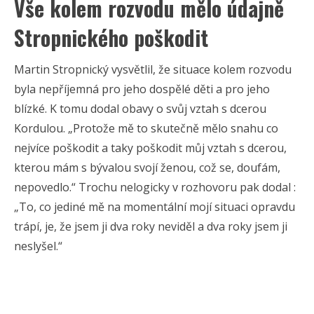
Vše kolem rozvodu mělo údajně
Stropnického poškodit
Martin Stropnický vysvětlil, že situace kolem rozvodu
byla nepříjemná pro jeho dospělé děti a pro jeho
blízké. K tomu dodal obavy o svůj vztah s dcerou
Kordulou. „Protože mě to skutečně mělo snahu co
nejvíce poškodit a taky poškodit můj vztah s dcerou,
kterou mám s bývalou svojí ženou, což se, doufám,
nepovedlo.“ Trochu nelogicky v rozhovoru pak dodal :
„To, co jediné mě na momentální mojí situaci opravdu
trápí, je, že jsem ji dva roky neviděl a dva roky jsem ji
neslyšel.“