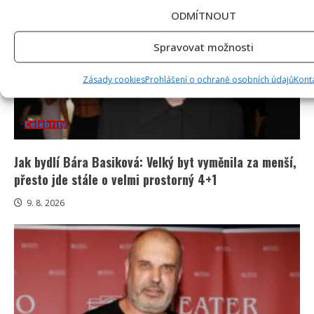
ODMÍTNOUT
Spravovat možnosti
Zásady cookies
Prohlášení o ochraně osobních údajů
Kont
Celebrity
Jak bydlí Bára Basiková: Velký byt vyměnila za menší,
přesto jde stále o velmi prostorný 4+1
9. 8. 2026