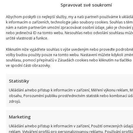
Spravovat své soukromí
Abychom poskytli co nejlepší služby, my a naši partneři používáme k uklád
k informacím o zařízeních, technologie jako soubory cookies. Souhlas s těm
nám a našim partnerům umožní zpracovávat osobní údaje, jako je chování 
nebo jedinečná ID na tomto webu. Nesouhlas nebo odvolání souhlasu může 
SOUVISEJÍCÍ ČLÁNKY
určité vlastnosti a funkce.
Kliknutím níže vyjádřete souhlas s výše uvedeným nebo proveďte podrobněj
volby budou použity pouze na tomto webu. Nastavení můžete kdykoli změni
souhlasu, pomocí přepínačů v Zásadách cookies nebo kliknutím na tlačítko
ve spodní části obrazovky.
Statistiky
Ukládání a/nebo přístup k informacím v zařízení, Měření výkonu reklam, 
obsahu, Porozumění publiku prostřednictvím statistik nebo kombinací úd
zdrojů.
Celebrity
Marketing
Ukládání a/nebo přístup k informacím v zařízení, Použití omezených údajů
Markéta Děrgelová o rozchodu s Vojtou Dykem mluví
reklam, Vytváření profilů pro personalizovanou reklamu, Používání profilů