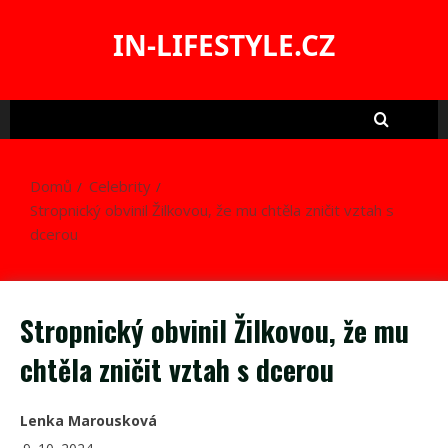
Skip
to
IN-LIFESTYLE.CZ
content
Domů
Celebrity
Stropnický obvinil Žilkovou, že mu chtěla zničit vztah s
dcerou
Stropnický obvinil Žilkovou, že mu
chtěla zničit vztah s dcerou
Lenka Marousková