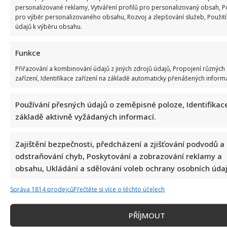
nerada: Po bolestivém konci však také našla lásku
personalizované reklamy, Vytváření profilů pro personalizovaný obsah, Po
pro výběr personalizovaného obsahu, Rozvoj a zlepšování služeb, Použi
9. 8. 2026
údajů k výběru obsahu.
Funkce
Přiřazování a kombinování údajů z jiných zdrojů údajů, Propojení různých
zařízení, Identifikace zařízení na základě automaticky přenášených informa
Používání přesných údajů o zeměpisné poloze, Identifikace
základě aktivně vyžádaných informací.
Celebrity
Zajištění bezpečnosti, předcházení a zjišťování podvodů a
odstraňování chyb, Poskytování a zobrazování reklamy a
Nejhezčí česká herečka roku 2026: Do úzkého výběru
obsahu, Ukládání a sdělování voleb ochrany osobních údaj
se dostalo jen 5 jmen. Sandeva i Geislerová měly
jistotu
Správa 1814 prodejců
Přečtěte si více o těchto účelech
9. 8. 2026
PŘÍJMOUT