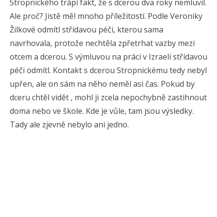
Stropnického trápí fakt, že s dcerou dva roky nemluvil.
Ale proč? Jistě měl mnoho příležitostí. Podle Veroniky
Žilkové odmítl střídavou péči, kterou sama
navrhovala, protože nechtěla zpřetrhat vazby mezi
otcem a dcerou. S výmluvou na práci v Izraeli střídavou
péči odmítl. Kontakt s dcerou Stropnickému tedy nebyl
upřen, ale on sám na něho neměl asi čas. Pokud by
dceru chtěl vidět , mohl ji zcela nepochybně zastihnout
doma nebo ve škole. Kde je vůle, tam jsou výsledky.
Tady ale zjevně nebylo ani jedno.