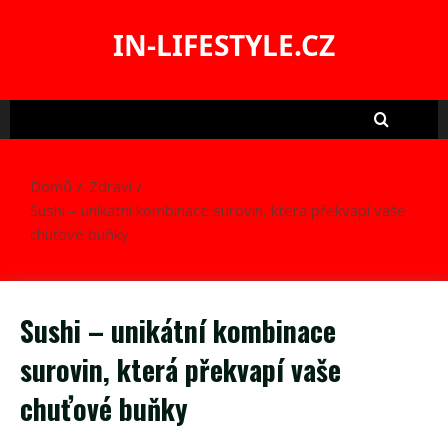
Skip
to
IN-LIFESTYLE.CZ
content
Domů
Zdraví
Sushi – unikátní kombinace surovin, která překvapí vaše
chuťové buňky
Sushi – unikátní kombinace
surovin, která překvapí vaše
chuťové buňky