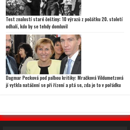
Test znalostí staré češtiny: 10 výrazů z počátku 20. století
odhalí, kdo by se tehdy domluvil
Dagmar Pecková pod palbou kritiky: Mračková Vildumetzová
jí vytkla natáčení se při řízení a ptá se, zda je to v pořádku