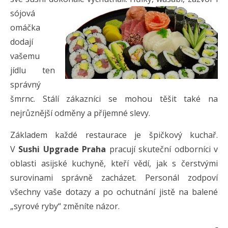
sójová
omáčka
dodají
vašemu
jídlu ten
správný
šmrnc. Stálí zákazníci se mohou těšit také na
nejrůznější odměny a příjemné slevy.
Základem každé restaurace je špičkový kuchař.
V
Sushi Upgrade Praha
pracují skuteční odborníci v
oblasti asijské kuchyně, kteří vědí, jak s čerstvými
surovinami správně zacházet. Personál zodpoví
všechny vaše dotazy a po ochutnání jistě na balené
„syrové ryby“ změníte názor.