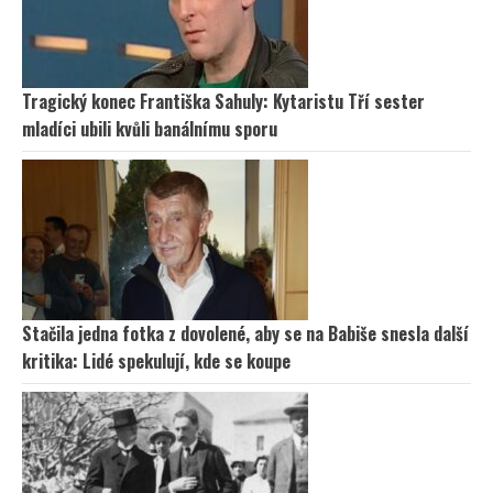
Tragický konec Františka Sahuly: Kytaristu Tří sester
mladíci ubili kvůli banálnímu sporu
Stačila jedna fotka z dovolené, aby se na Babiše snesla další
kritika: Lidé spekulují, kde se koupe