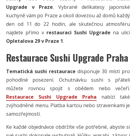
Upgrade v Praze
. Vybrané delikatesy japonské
kuchyně vám po Praze a okolí dovezou až domů každý
den od 11 do 22 hodin, ale skutečnou atmosféru
najdete přímo v
restauraci Sushi Upgrade
na ulici
Opletalova 29 v Praze 1
.
Restaurace Sushi Upgrade Praha
Tematická sushi restaurace
disponuje 30 místi pro
pohodlné posezení. Ochutnávku sushi s přáteli
můžete rovnou spojit s obědem nebo večeří.
Restaurace Sushi Upgrade Praha
nabízí také
zvýhodněné menu. Platba kartou nebo stravenkami je
samozřejmostí.
Ke každé objednávce obdržíte vše potřebné, abyste si
své sushi dokonale vychutnali. Hůlky, wasabi, zázvor i