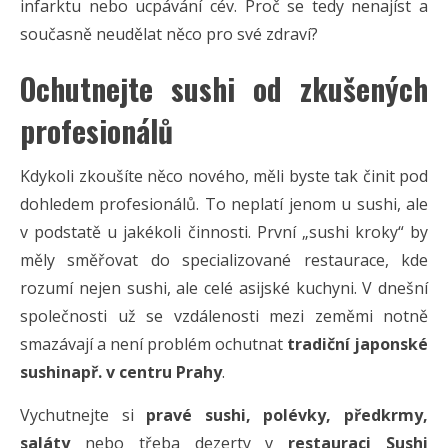
infarktu nebo ucpávání cév. Proč se tedy nenajíst a
současně neudělat něco pro své zdraví?
Ochutnejte sushi od zkušených
profesionálů
Kdykoli zkoušíte něco nového, měli byste tak činit pod
dohledem profesionálů. To neplatí jenom u sushi, ale
v podstatě u jakékoli činnosti. První „sushi kroky“ by
měly směřovat do specializované restaurace, kde
rozumí nejen sushi, ale celé asijské kuchyni. V dnešní
společnosti už se vzdálenosti mezi zeměmi notně
smazávají a není problém ochutnat
tradiční japonské
sushinapř. v centru Prahy
.
Vychutnejte si
pravé sushi, polévky, předkrmy,
saláty
nebo třeba dezerty v
restauraci Sushi