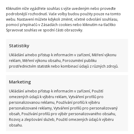
Kliknutím níže vyjádřete souhlas s výše uvedeným nebo proveďte
podrobnější rozhodnutí. Vaše volby budou použity pouze na tomto
webu. Nastavení můžete kdykoli změnit, včetně odvolání souhlasu,
pomocí přepínačů v Zásadách cookies nebo kliknutím na tlačítko
Spravovat souhlas ve spodní části obrazovky.
Statistiky
Ukládání a/nebo přístup k informacím v zařízení, Měření výkonu
reklam, Měření výkonu obsahu, Porozumění publiku
prostřednictvím statistik nebo kombinací údajů z různých zdrojů.
PRAHA
RESTAURACE
SUSHI
Marketing
In Lifestyle.cz
Ukládání a/nebo přístup k informacím v zařízení, Použití
omezených údajů k výběru reklam, Vytváření profilů pro
personalizovanou reklamu, Používání profilů k výběru
personalizované reklamy, Vytváření profilů pro personalizovaný
obsah, Používání profilů pro výběr personalizovaného obsahu,
Rozvoj a zlepšování služeb, Použití omezených údajů k výběru
obsahu.
SOUVISEJÍCÍ ČLÁNKY