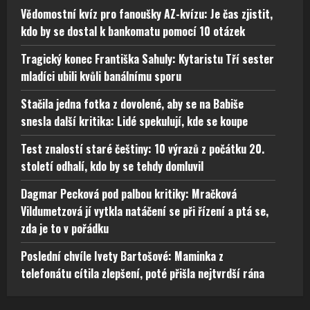
Vědomostní kvíz pro fanoušky AZ-kvízu: Je čas zjistit,
kdo by se dostal k bankomatu pomocí 10 otázek
Tragický konec Františka Sahuly: Kytaristu Tří sester
mladíci ubili kvůli banálnímu sporu
Stačila jedna fotka z dovolené, aby se na Babiše
snesla další kritika: Lidé spekulují, kde se koupe
Test znalostí staré češtiny: 10 výrazů z počátku 20.
století odhalí, kdo by se tehdy domluvil
Dagmar Pecková pod palbou kritiky: Mračková
Vildumetzová jí vytkla natáčení se při řízení a ptá se,
zda je to v pořádku
Poslední chvíle Ivety Bartošové: Maminka z
telefonátu cítila zlepšení, poté přišla nejtvrdší rána