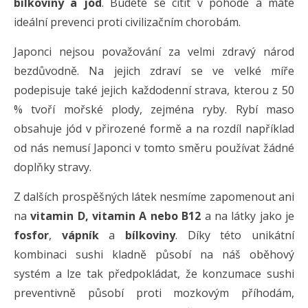
bílkoviny a jód
. Budete se cítit v pohodě a máte
ideální prevenci proti civilizačním chorobám.
Japonci nejsou považování za velmi zdravý národ
bezdůvodně. Na jejich zdraví se ve velké míře
podepisuje také jejich každodenní strava, kterou z 50
% tvoří mořské plody, zejména ryby. Rybí maso
obsahuje jód v přirozené formě a na rozdíl například
od nás nemusí Japonci v tomto směru používat žádné
doplňky stravy.
Z dalších prospěšných látek nesmíme zapomenout ani
na
vitamin D, vitamin A nebo B12
a na látky jako je
fosfor
,
vápník
a
bílkoviny
. Díky této unikátní
kombinaci sushi kladně působí na náš oběhový
systém a lze tak předpokládat, že konzumace sushi
preventivně působí proti mozkovým příhodám,