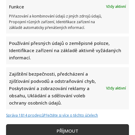
Funkce
Vždy aktivní
Přiřazování a kombinování údajů z jiných zdrojů údajů,
Propojení různých zařízení, Identifikace zařízení na
základě automaticky přenášených informací.
Používání přesných údajů o zeměpisné poloze,
Identifikace zařízení na základě aktivně vyžádaných
informací.
Celebrity
Zajištění bezpečnosti, předcházení a
zjišťování podvodů a odstraňování chyb,
Tragický konec Františka Sahuly: Kytaristu Tří sester
Poskytování a zobrazování reklamy a
Vždy aktivní
mladíci ubili kvůli banálnímu sporu
obsahu, Ukládání a sdělování voleb
ochrany osobních údajů.
7. 8. 2026
Správa 1814 prodejců
Přečtěte si více o těchto účelech
PŘÍJMOUT