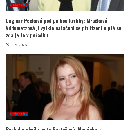
Celebrity
Dagmar Pecková pod palbou kritiky: Mračková
Vildumetzová jí vytkla natáčení se při řízení a ptá se,
zda je to v pořádku
7. 8. 2026
Celebrity
Poslední chvíle Ivety Bartošové: Maminka z