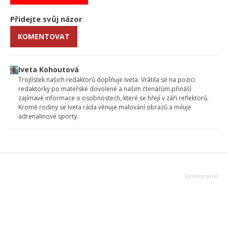
Přidejte svůj názor
KOMENTOVAT
Iveta Kohoutová
Trojlístek našich redaktorů doplňuje Iveta. Vrátila se na pozici
redaktorky po mateřské dovolené a našim čtenářům přináší
zajímavé informace o osobnostech, které se hřejí v záři reflektorů.
Kromě rodiny se Iveta ráda věnuje malování obrazů a miluje
adrenalinové sporty.