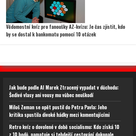
Vědomostní kvíz pro fanoušky AZ-kvízu: Je čas zjistit, kdo
by se dostal k bankomatu pomocí 10 otázek
Jak bude podle AI Marek Ztracený vypadat v důchodu:
Šedivé vlasy ani vousy mu vůbec neuškodí
Miloš Zeman se opět pustil do Petra Pavla: Jeho
kritika spustila divoké hádky mezi komentujícími
Retro kvíz o dovolené v době socialismu: Kdo získá 10
z 10 bodů, pamatuje si tehdejší cestování dokonale