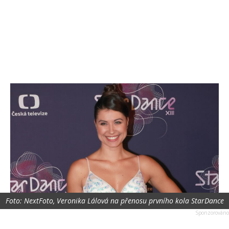
Foto: NextFoto, Veronika Lálová na přenosu prvního kola StarDance