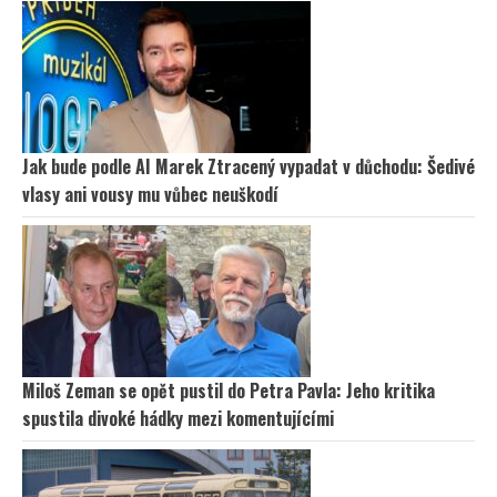
Jak bude podle AI Marek Ztracený vypadat v důchodu: Šedivé
vlasy ani vousy mu vůbec neuškodí
Miloš Zeman se opět pustil do Petra Pavla: Jeho kritika
spustila divoké hádky mezi komentujícími