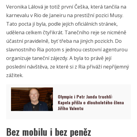
Veronika Lálová je totiž první Češka, která tančila na
karnevalu v Rio de Janeiru na prestižní pozici Musy.
Tato pocta jí byla, podle jejích oficiálních stránek,
udělena celkem čtyřikrát. Tanečního reje se nicméně
účastní pravidelně, byť třeba na jiných pozicích. Do
slavnostního Ria potom s jednou cestovní agenturou
organizuje taneční zájezdy. A byla to právě její
poslední návštěva, ze které si z Ria přiváží nepříjemný
zážitek.
Olympic i Petr Janda truchlí:
Kapela přišla o dlouholetého člena
Jiřího Valentu
Bez mobilu i bez peněz