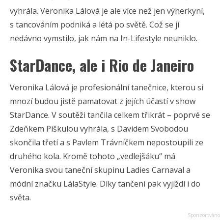
vyhrála. Veronika Lálová je ale více než jen výherkyní,
s tancováním podniká a létá po světě. Což se jí
nedávno vymstilo, jak nám na In-Lifestyle neuniklo.
StarDance, ale i Rio de Janeiro
Veronika Lálová je profesionální tanečnice, kterou si
mnozí budou jistě pamatovat z jejích účastí v show
StarDance. V soutěži tančila celkem třikrát – poprvé se
Zdeňkem Piškulou vyhrála, s Davidem Svobodou
skončila třetí a s Pavlem Trávníčkem nepostoupili ze
druhého kola. Kromě tohoto „vedlejšáku“ má
Veronika svou taneční skupinu Ladies Carnaval a
módní značku LálaStyle. Díky tančení pak vyjíždí i do
světa.