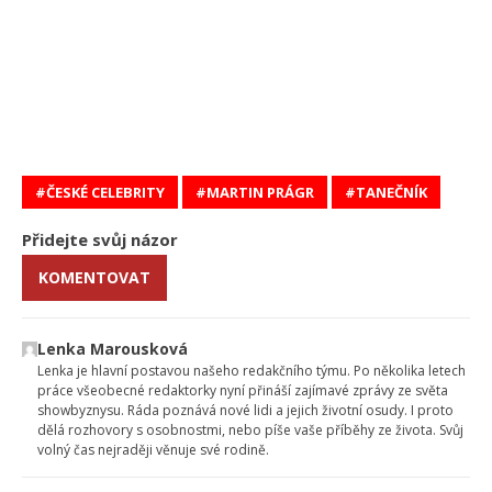
ČESKÉ CELEBRITY
MARTIN PRÁGR
TANEČNÍK
Přidejte svůj názor
KOMENTOVAT
Lenka Marousková
Lenka je hlavní postavou našeho redakčního týmu. Po několika letech
práce všeobecné redaktorky nyní přináší zajímavé zprávy ze světa
showbyznysu. Ráda poznává nové lidi a jejich životní osudy. I proto
dělá rozhovory s osobnostmi, nebo píše vaše příběhy ze života. Svůj
volný čas nejraději věnuje své rodině.