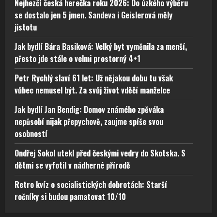
Nejhezčí česká herečka roku 2026: Do úzkého výběru
se dostalo jen 5 jmen. Sandeva i Geislerová měly
jistotu
Jak bydlí Bára Basiková: Velký byt vyměnila za menší,
přesto jde stále o velmi prostorný 4+1
Petr Rychlý slaví 61 let: Už nějakou dobu tu však
vůbec nemusel být. Za svůj život vděčí manželce
Jak bydlí Jan Bendig: Domov známého zpěváka
nepůsobí nijak přepychově, zaujme spíše svou
osobností
Ondřej Sokol utekl před českými vedry do Skotska. S
dětmi se vyfotil v nádherné přírodě
Retro kvíz o socialistických dobrotách: Starší
ročníky si budou pamatovat 10/10