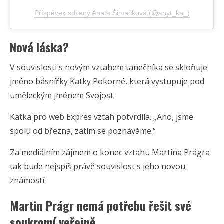
Příspěvek sdílený Aneta Šimečková (@anyt_ka_)
Nová láska?
V souvislosti s novým vztahem tanečníka se skloňuje
jméno básnířky Katky Pokorné, která vystupuje pod
uměleckým jménem Svojost.
Katka pro web Expres vztah potvrdila. „Ano, jsme
spolu od března, zatím se poznáváme.“
Za mediálním zájmem o konec vztahu Martina Prágra
tak bude nejspíš právě souvislost s jeho novou
známostí.
Martin Prágr nemá potřebu řešit své
soukromí veřejně