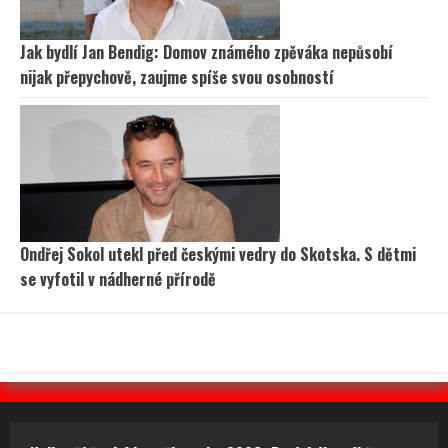
Jak bydlí Jan Bendig: Domov známého zpěváka nepůsobí
nijak přepychově, zaujme spíše svou osobností
Ondřej Sokol utekl před českými vedry do Skotska. S dětmi
se vyfotil v nádherné přírodě