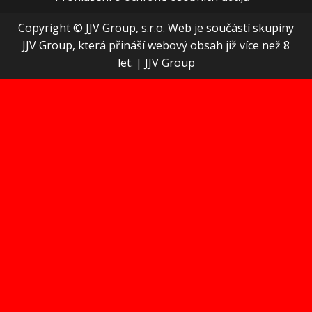
Copyright © JJV Group, s.r.o. Web je součástí skupiny
JJV Group, která přináší webový obsah již více než 8
let.
|
JJV Group