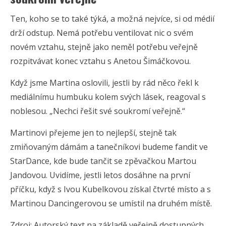
Ten, koho se to také týká, a možná nejvíce, si od médií
drží odstup. Nemá potřebu ventilovat nic o svém
novém vztahu, stejně jako neměl potřebu veřejně
rozpitvávat konec vztahu s Anetou Šimáčkovou.
Když jsme Martina oslovili, jestli by rád něco řekl k
mediálnímu humbuku kolem svých lásek, reagoval s
noblesou. „Nechci řešit své soukromí veřejně.“
Martinovi přejeme jen to nejlepší, stejně tak
zmiňovaným dámám a tanečníkovi budeme fandit ve
StarDance, kde bude tančit se zpěvačkou Martou
Jandovou. Uvidíme, jestli letos dosáhne na první
příčku, když s Ivou Kubelkovou získal čtvrté místo a s
Martinou Dancingerovou se umístil na druhém místě.
Zdroj: Autorský text na základě veřejně dostupných