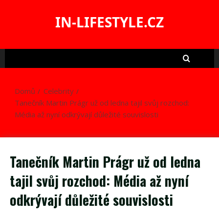
Skip
to
IN-LIFESTYLE.CZ
content
Domů
Celebrity
Tanečník Martin Prágr už od ledna tajil svůj rozchod:
Média až nyní odkrývají důležité souvislosti
Tanečník Martin Prágr už od ledna
tajil svůj rozchod: Média až nyní
odkrývají důležité souvislosti