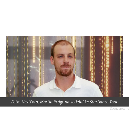
Foto: NextFoto, Martin Prágr na setkání ke StarDance Tour