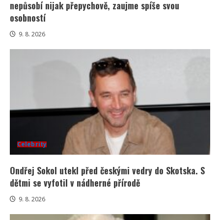
nepůsobí nijak přepychově, zaujme spíše svou
osobností
9. 8. 2026
Celebrity
Ondřej Sokol utekl před českými vedry do Skotska. S
dětmi se vyfotil v nádherné přírodě
9. 8. 2026