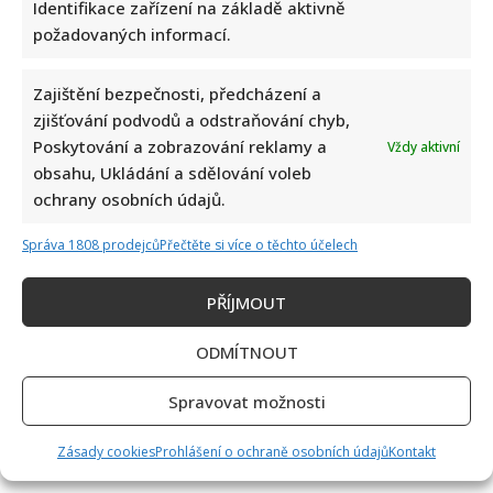
Identifikace zařízení na základě aktivně
smrt, jeho sestra takové štěstí neměla
požadovaných informací.
Zajištění bezpečnosti, předcházení a
zjišťování podvodů a odstraňování chyb,
Poskytování a zobrazování reklamy a
Vždy aktivní
obsahu, Ukládání a sdělování voleb
ochrany osobních údajů.
Petr Fiala sdílel video s delfíny, kvůli kterému je terčem
posměchu: Mnozí ho považují za bizár
Správa 1808 prodejců
Přečtěte si více o těchto účelech
PŘÍJMOUT
ODMÍTNOUT
Spravovat možnosti
Prezident Pavel vyrazil na tajnou dovolenou: Prozradila ho
Zásady cookies
Prohlášení o ochraně osobních údajů
Kontakt
však fotografie, pod kterou se rozjela mela