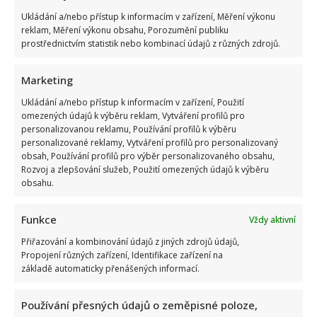
Leoš Mareš odhalil, kolik stojí synovo studium na Floridě:
Ukládání a/nebo přístup k informacím v zařízení, Měření výkonu
Jde o více než milion ročně
reklam, Měření výkonu obsahu, Porozumění publiku
prostřednictvím statistik nebo kombinací údajů z různých zdrojů.
Marketing
Ukládání a/nebo přístup k informacím v zařízení, Použití
omezených údajů k výběru reklam, Vytváření profilů pro
personalizovanou reklamu, Používání profilů k výběru
personalizované reklamy, Vytváření profilů pro personalizovaný
Eva Jeníčková oslavila 62. narozeniny: Místo radosti však
obsah, Používání profilů pro výběr personalizovaného obsahu,
Rozvoj a zlepšování služeb, Použití omezených údajů k výběru
oplakává smrt milovaného tatínka
obsahu.
Funkce
Vždy aktivní
Přiřazování a kombinování údajů z jiných zdrojů údajů,
Propojení různých zařízení, Identifikace zařízení na
základě automaticky přenášených informací.
Petr Novotný slaví 79 let: Oblíbený bavič 2x přežil vlastní
Používání přesných údajů o zeměpisné poloze,