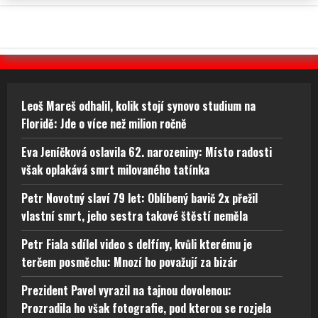
Leoš Mareš odhalil, kolik stojí synovo studium na
Floridě: Jde o více než milion ročně
Eva Jeníčková oslavila 62. narozeniny: Místo radosti
však oplakává smrt milovaného tatínka
Petr Novotný slaví 79 let: Oblíbený bavič 2x přežil
vlastní smrt, jeho sestra takové štěstí neměla
Petr Fiala sdílel video s delfíny, kvůli kterému je
terčem posměchu: Mnozí ho považují za bizár
Prezident Pavel vyrazil na tajnou dovolenou:
Prozradila ho však fotografie, pod kterou se rozjela