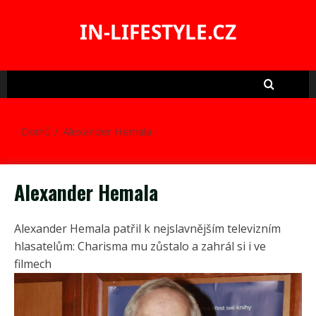
Skip
to
IN-LIFESTYLE.CZ
content
Domů
Alexander Hemala
Alexander Hemala
Alexander Hemala patřil k nejslavnějším televizním
hlasatelům: Charisma mu zůstalo a zahrál si i ve
filmech