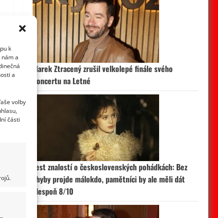
upu k
i nám a
edinečná
Marek Ztracený zrušil velkolepé finále svého
osti a
koncertu na Letné
Vaše volby
uhlasu,
ní části
Test znalostí o československých pohádkách: Bez
ojů.
chyby projde málokdo, pamětníci by ale měli dát
i
alespoň 8/10
m,