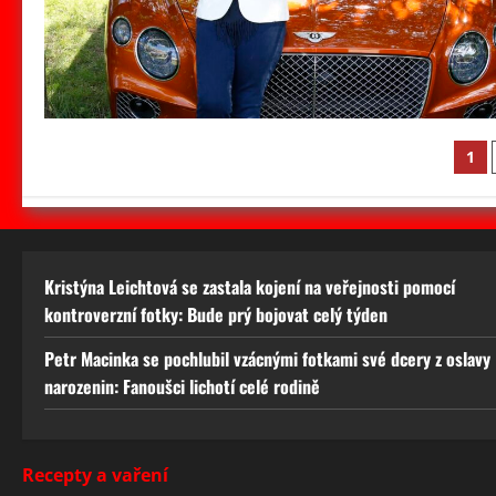
St
1
př
Kristýna Leichtová se zastala kojení na veřejnosti pomocí
kontroverzní fotky: Bude prý bojovat celý týden
Petr Macinka se pochlubil vzácnými fotkami své dcery z oslavy
narozenin: Fanoušci lichotí celé rodině
Recepty a vaření