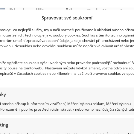
Slováček
konečně
Blanka z Ulice porušila svoji abstinenci.
odhalil,
jak
Spravovat své soukromí
se
Linda Rybová prozradila, proč jí natáčení
ve
skutečnosti
bylo nepříjemné
oskytli co nejlepší služby, my a naši partneři používáme k ukládání a/nebo příst
daří
Dádě
m o zařízeních, technologie jako soubory cookies. Souhlas s těmito technologiem
Patrasové
tnerům umožní zpracovávat osobní údaje, jako je chování při procházení nebo j
Richard Touš
25. 5. 2025
v
to webu. Nesouhlas nebo odvolání souhlasu může nepříznivě ovlivnit určité vlastn
psychiatrické
Blanka Vránová, postava ze seriálu Ulice, musela řešit
léčebně
důsledky svého chování, když se po 4 letech
 níže vyjádřete souhlas s výše uvedeným nebo proveďte podrobnější rozhodnutí. 
abstinence...
žity pouze na tomto webu. Nastavení můžete kdykoli změnit, včetně odvolání so
epínačů v Zásadách cookies nebo kliknutím na tlačítko Spravovat souhlas ve spod
Read
Více
.
more
about
Blanka
z
tiky
Ulice
Dáda Patrasová si po ztrátě dcery Aničky
porušila
 a/nebo přístup k informacím v zařízení, Měření výkonu reklam, Měření výkonu
svoji
Porozumění publiku prostřednictvím statistik nebo kombinací údajů z různých zdr
abstinenci.
nevede vůbec dobře. Skončila na psychiatri
Linda
Rybová
prozradila,
Iveta Kohoutová
13. 5. 2025
ting
proč
jí
Celá rodina Slováčkových se jen těžko vyrovnává se
 a/nebo přístup k informacím v zařízení, Použití omezených údajů k výběru rekla