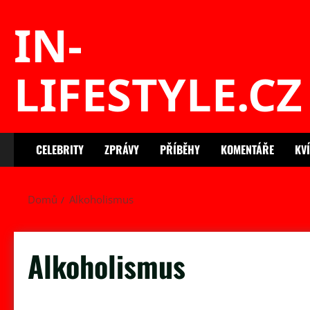
Skip
IN-
to
content
LIFESTYLE.CZ
CELEBRITY
ZPRÁVY
PŘÍBĚHY
KOMENTÁŘE
KV
Domů
Alkoholismus
Alkoholismus