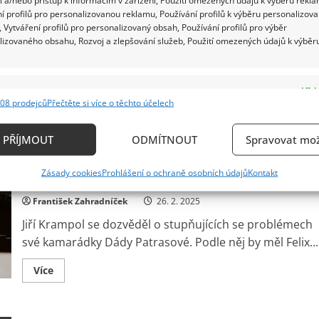
natáčení
bylo
í profilů pro personalizovanou reklamu, Používání profilů k výběru personalizov
ztrátou Aničky. Zatímco Felix zahání chmury aktivitou,
nepříjemné
 Vytváření profilů pro personalizovaný obsah, Používání profilů pro výběr
Dáda Patrasová...
lizovaného obsahu, Rozvoj a zlepšování služeb, Použití omezených údajů k výběr
Read
Více
more
about
e
Dáda
Vždy
Patrasová
08 prodejců
Přečtěte si více o těchto účelech
si
ání a kombinování údajů z jiných zdrojů údajů, Propojení různých zařízení,
po
Jiří Krampol varuje před důsledky závislost
kace zařízení na základě automaticky přenášených informací.
ztrátě
PŘÍJMOUT
ODMÍTNOUT
Spravovat mož
dcery
Dády Patrasové. Obává se, že její stav
Aničky
nevede
ání přesných údajů o zeměpisné poloze, Identifikace zařízení n
vůbec
skončí tragédií
Zásady cookies
Prohlášení o ochraně osobních údajů
Kontakt
ě aktivně požadovaných informací.
dobře.
Skončila
na
František Zahradníček
26. 2. 2025
psychiatrii
ění bezpečnosti, předcházení a zjišťování podvodů a
Jiří Krampol se dozvěděl o stupňujících se problémech
ňování chyb, Poskytování a zobrazování reklamy a
Vždy
své kamarádky Dády Patrasové. Podle něj by měl Felix...
, Ukládání a sdělování voleb ochrany osobních údajů.
Read
Více
more
about
Jiří
Krampol