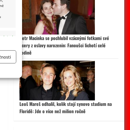
ané
u
 aktivní
Petr Macinka se pochlubil vzácnými fotkami své
dcery z oslavy narozenin: Fanoušci lichotí celé
i
rodině
nosti
a
 aktivní
Leoš Mareš odhalil, kolik stojí synovo studium na
Floridě: Jde o více než milion ročně