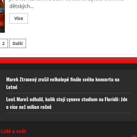
že
dětských...
se
odstěhuje
Read
Více
more
about
Dáda
Patrasová:
Už
ránkování
2
Další
je
z
toho
íspěvků
jen
hon
za
senzací
Marek Ztracený zrušil velkolepé finále svého koncertu na
Letné
Leoš Mareš odhalil, kolik stojí synovo studium na Floridě: Jde
o více než milion ročně
Lidé a svět