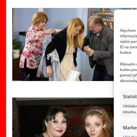
Abychom p
informací
našim par
ID na tom
funkce.
Kliknutím
budou pou
pomocí př
obrazovky
Statis
Ukládání
obsahu, 
Marke
Ukládání