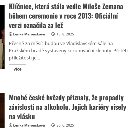
Klíčnice, která stála vedle Miloše Zemana
během ceremonie v roce 2013: Oficiální
verzi označila za lež
Lenka Marousková
18. 8. 2025
Přesně za měsíc budou ve Vladislavském sále na
Pražském hradě vystaveny korunovační klenoty. Při tét
příležitosti je...
Read
Více
more
about
Klíčnice,
která
stála
vedle
Mnohé české hvězdy přiznaly, že propadly
Miloše
Zemana
závislosti na alkoholu. Jejich kariéry visely
během
ceremonie
v
na vlásku
roce
2013:
Oficiální
Lenka Marousková
30. 6. 2025