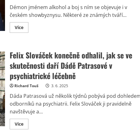
verzi
označila
Démon jménem alkohol a boj s ním se objevuje i v
za
lež
českém showbyznysu. Některé ze známých tváří...
Read
Více
more
about
Mnohé
české
hvězdy
Felix Slováček konečně odhalil, jak se ve
přiznaly,
že
propadly
skutečnosti daří Dádě Patrasové v
závislosti
na
psychiatrické léčebně
alkoholu.
Jejich
kariéry
Richard Touš
3. 6. 2025
visely
na
Dáda Patrasová už několik týdnů pobývá pod dohlede
vlásku
odborníků na psychiatrii. Felix Slováček ji pravidelně
navštěvuje a...
Read
Více
more
about
Felix