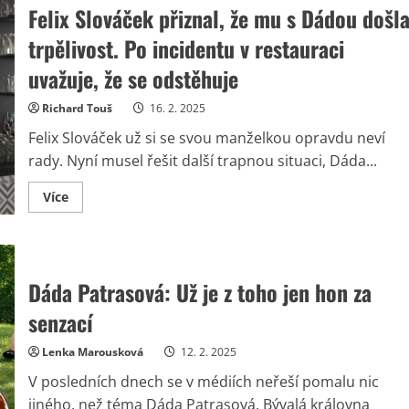
varuje
Felix Slováček přiznal, že mu s Dádou došl
před
důsledky
závislosti
trpělivost. Po incidentu v restauraci
Dády
Patrasové.
uvažuje, že se odstěhuje
Obává
se,
že
Richard Touš
16. 2. 2025
její
stav
Felix Slováček už si se svou manželkou opravdu neví
skončí
tragédií
rady. Nyní musel řešit další trapnou situaci, Dáda...
Read
Více
more
about
Felix
Slováček
přiznal,
že
Dáda Patrasová: Už je z toho jen hon za
mu
s
Dádou
senzací
došla
trpělivost.
Po
Lenka Marousková
12. 2. 2025
incidentu
v
V posledních dnech se v médiích neřeší pomalu nic
restauraci
uvažuje,
jiného, než téma Dáda Patrasová. Bývalá královna