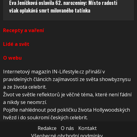
Eva Jeníčková oslavila 62. narozeniny: Místo radosti
však oplakává smrt milovaného tatínka
Recepty a vaření
Lidé a svět
O webu
Internetový magazín IN-Lifestyle.cz přináší v
pravidelných článcích zajímavosti ze světa showbyznysu
a ze života celebrit.
Život ve světle reflektorů je věčné téma, které není fádní
a nikdy se neomrzí.
Pojďte nahlédnout pod pokličku života Hollywoodských
hvězd i do soukromí českých celebrit.
Redakce
O nás
Kontakt
Všeobecné obchodní podmínky