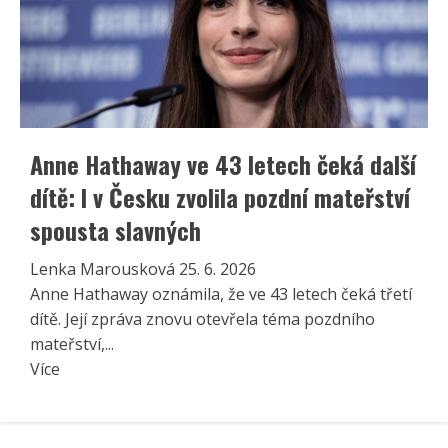
Anne Hathaway ve 43 letech čeká další
dítě: I v Česku zvolila pozdní mateřství
spousta slavných
Lenka Marousková
25. 6. 2026
Anne Hathaway oznámila, že ve 43 letech čeká třetí
dítě. Její zpráva znovu otevřela téma pozdního
mateřství,...
Read
Více
more
about
Anne