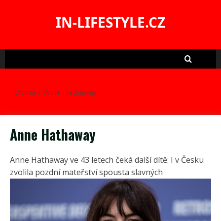
Skip
to
IN-LIFESTYLE.CZ
content
Domů
Anne Hathaway
Anne Hathaway
Anne Hathaway ve 43 letech čeká další dítě: I v Česku
zvolila pozdní mateřství spousta slavných