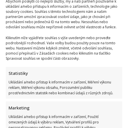
Abychom poskytli co nejlepší služby, my a naši partneři používáme k
ukládání a/nebo přístupu k informacím o zařízeních, technologie jako
soubory cookies. Souhlas s těmito technologiemi nám a našim
partnerům umožní zpracovávat osobní údaje, jako je chování při
procházení nebo jedinečná ID na tomto webu. Nesouhlas nebo
odvolání souhlasu může nepříznivě ovlivnit určité vlastnosti a funkce.
Kliknutím níže vyjádřete souhlas s výše uvedeným nebo proveďte
podrobnější rozhodnutí. Vaše volby budou použity pouze na tomto
webu. Nastavení můžete kdykoli změnit, včetně odvolání souhlasu,
pomocí přepínačů v Zásadách cookies nebo kliknutím na tlačítko
Spravovat souhlas ve spodní části obrazovky.
Statistiky
Ukládání a/nebo přístup k informacím v zařízení, Měření výkonu
reklam, Měření výkonu obsahu, Porozumění publiku
prostřednictvím statistik nebo kombinací údajů z různých zdrojů.
Marketing
Kristýna Leichtová se zastala kojení na veřejnosti pomocí
Ukládání a/nebo přístup k informacím v zařízení, Použití
kontroverzní fotky: Bude prý bojovat celý týden
omezených údajů k výběru reklam, Vytváření profilů pro
personalizovanou reklamu, Používání profilů k výběru