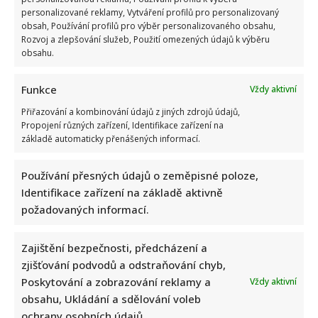
personalizované reklamy, Vytváření profilů pro personalizovaný
obsah, Používání profilů pro výběr personalizovaného obsahu,
Rozvoj a zlepšování služeb, Použití omezených údajů k výběru
obsahu.
Funkce
Vždy aktivní
Přiřazování a kombinování údajů z jiných zdrojů údajů,
Marek Ztracený zrušil velkolepé finále svého koncertu na
Propojení různých zařízení, Identifikace zařízení na
Letné
základě automaticky přenášených informací.
Používání přesných údajů o zeměpisné poloze,
Identifikace zařízení na základě aktivně
požadovaných informací.
Zajištění bezpečnosti, předcházení a
Test znalostí o československých pohádkách: Bez chyby
zjišťování podvodů a odstraňování chyb,
projde málokdo, pamětníci by ale měli dát alespoň 8/10
Poskytování a zobrazování reklamy a
Vždy aktivní
obsahu, Ukládání a sdělování voleb
ochrany osobních údajů.