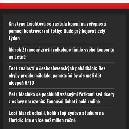
Kristýna Leichtová se zastala kojení na veřejnosti
pomocí kontroverzní fotky: Bude prý bojovat celý
týden
Marek Ztracený zrušil velkolepé finále svého koncertu
na Letné
Test znalostí o československých pohádkách: Bez
chyby projde málokdo, pamětníci by ale měli dát
alespoň 8/10
Petr Macinka se pochlubil vzácnými fotkami své dcery
z oslavy narozenin: Fanoušci lichotí celé rodině
Leoš Mareš odhalil, kolik stojí synovo studium na
Floridě: Jde o více než milion ročně