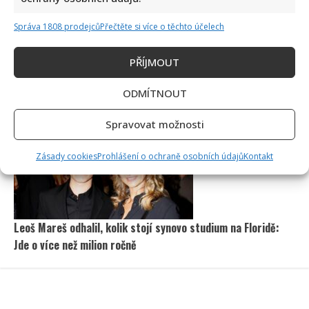
Správa 1808 prodejců
Přečtěte si více o těchto účelech
PŘÍJMOUT
Petr Macinka se pochlubil vzácnými fotkami své dcery z
ODMÍTNOUT
oslavy narozenin: Fanoušci lichotí celé rodině
Spravovat možnosti
Zásady cookies
Prohlášení o ochraně osobních údajů
Kontakt
Leoš Mareš odhalil, kolik stojí synovo studium na Floridě:
Jde o více než milion ročně