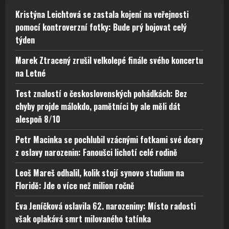
Kristýna Leichtová se zastala kojení na veřejnosti
pomocí kontroverzní fotky: Bude prý bojovat celý
týden
Marek Ztracený zrušil velkolepé finále svého koncertu
na Letné
Test znalostí o československých pohádkách: Bez
chyby projde málokdo, pamětníci by ale měli dát
alespoň 8/10
Petr Macinka se pochlubil vzácnými fotkami své dcery
z oslavy narozenin: Fanoušci lichotí celé rodině
Leoš Mareš odhalil, kolik stojí synovo studium na
Floridě: Jde o více než milion ročně
Eva Jeníčková oslavila 62. narozeniny: Místo radosti
však oplakává smrt milovaného tatínka