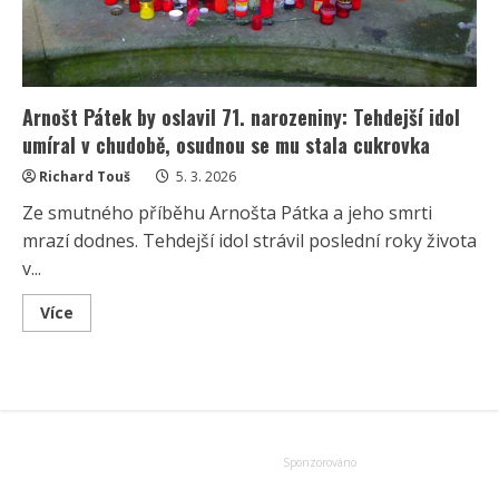
Arnošt Pátek by oslavil 71. narozeniny: Tehdejší idol
umíral v chudobě, osudnou se mu stala cukrovka
Richard Touš
5. 3. 2026
Ze smutného příběhu Arnošta Pátka a jeho smrti
mrazí dodnes. Tehdejší idol strávil poslední roky života
v...
Read
Více
more
about
Arnošt
Pátek
by
oslavil
71.
narozeniny:
Tehdejší
idol
umíral
v