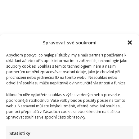
Spravovat své soukromí
Abychom poskytli co nejlepší služby, my a naši partneři používáme k
ukládání a/nebo přístupu k informacím o zařízeních, technologie jako
soubory cookies. Souhlas s těmito technologiemi nám a našim
partnerům umožní zpracovávat osobní údaje, jako je chování při
procházení nebo jedinečná ID na tomto webu. Nesouhlas nebo
odvolání souhlasu může nepříznivě ovlivnit určité vlastnosti a funkce.
Kliknutím níže vyjádřete souhlas s výše uvedeným nebo proveďte
podrobnější rozhodnutí. Vaše volby budou použity pouze na tomto
webu. Nastavení můžete kdykoli změnit, včetně odvolání souhlasu,
Kristýna Leichtová se zastala kojení na veřejnosti pomocí
pomocí přepínačů v Zásadách cookies nebo kliknutím na tlačítko
kontroverzní fotky: Bude prý bojovat celý týden
Spravovat souhlas ve spodní části obrazovky.
Statistiky