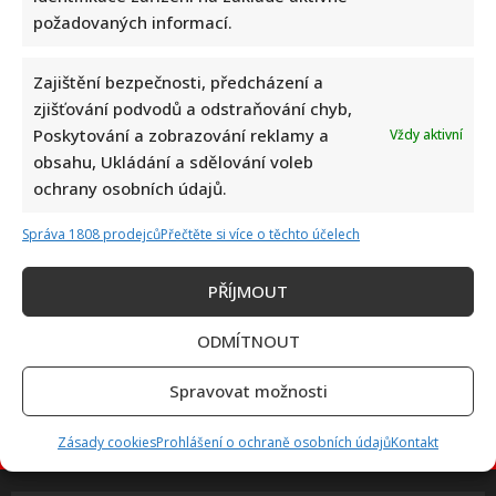
požadovaných informací.
Petr Macinka se pochlubil vzácnými fotkami své dcery z
Zajištění bezpečnosti, předcházení a
oslavy narozenin: Fanoušci lichotí celé rodině
zjišťování podvodů a odstraňování chyb,
Poskytování a zobrazování reklamy a
Vždy aktivní
obsahu, Ukládání a sdělování voleb
ochrany osobních údajů.
Správa 1808 prodejců
Přečtěte si více o těchto účelech
PŘÍJMOUT
Leoš Mareš odhalil, kolik stojí synovo studium na Floridě:
Jde o více než milion ročně
ODMÍTNOUT
Spravovat možnosti
Zásady cookies
Prohlášení o ochraně osobních údajů
Kontakt