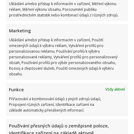
Ukládání a/nebo přístup k informacím v zařízení, Měření výkonu
reklam, Měření výkonu obsahu, Porozumění publiku
prostřednictvím statistik nebo kombinací údajů z různých zdrojů.
Marketing
Marek Ztracený zrušil velkolepé finále svého koncertu na
Letné
Ukládání a/nebo přístup k informacím v zařízení, Použití
omezených údajů k výběru reklam, Vytváření profilů pro
personalizovanou reklamu, Používání profilů k výběru
personalizované reklamy, Vytváření profilů pro personalizovaný
obsah, Používání profilů pro výběr personalizovaného obsahu,
Rozvoj a zlepšování služeb, Použití omezených údajů k výběru
obsahu.
Funkce
Vždy aktivní
Test znalostí o československých pohádkách: Bez chyby
Přiřazování a kombinování údajů z jiných zdrojů údajů,
projde málokdo, pamětníci by ale měli dát alespoň 8/10
Propojení různých zařízení, Identifikace zařízení na
základě automaticky přenášených informací.
Používání přesných údajů o zeměpisné poloze,
Identifikace zařízení na základě aktivně