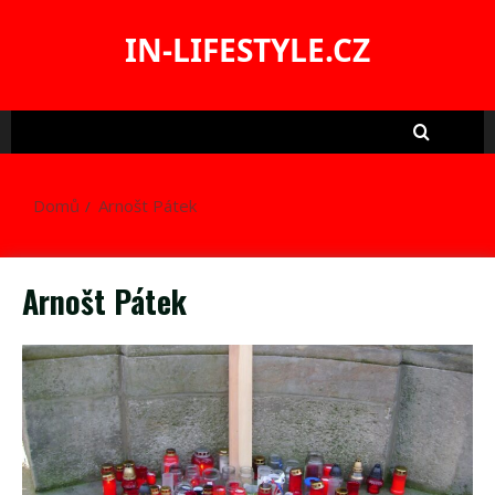
Skip
to
IN-LIFESTYLE.CZ
content
Domů
Arnošt Pátek
Arnošt Pátek