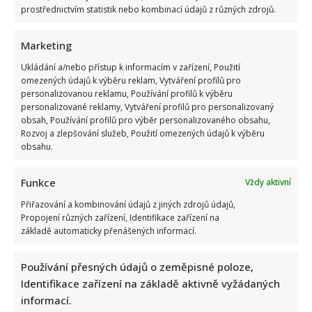
prostřednictvím statistik nebo kombinací údajů z různých zdrojů.
Marketing
Ukládání a/nebo přístup k informacím v zařízení, Použití
omezených údajů k výběru reklam, Vytváření profilů pro
personalizovanou reklamu, Používání profilů k výběru
Vtip na adresu Tomia Okamury nepadl na úrodnou půdu:
personalizované reklamy, Vytváření profilů pro personalizovaný
Předseda Sněmovny ho nepochopil a akorát se ztrapnil
obsah, Používání profilů pro výběr personalizovaného obsahu,
Rozvoj a zlepšování služeb, Použití omezených údajů k výběru
obsahu.
Funkce
Vždy aktivní
Přiřazování a kombinování údajů z jiných zdrojů údajů,
Propojení různých zařízení, Identifikace zařízení na
základě automaticky přenášených informací.
Test znalostí pro Husákovy děti: 10 otázek o životě za
normalizace ukáže, kdo má dobrou paměť
Používání přesných údajů o zeměpisné poloze,
Identifikace zařízení na základě aktivně vyžádaných
informací.