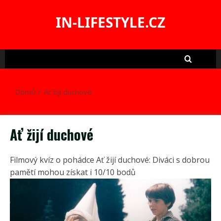
Skip
to
IN-LIFESTYLE.CZ
content
Domů
Ať žijí duchové
Ať žijí duchové
Filmový kvíz o pohádce Ať žijí duchové: Diváci s dobrou
pamětí mohou získat i 10/10 bodů