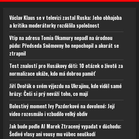
Václav Klaus se v televizi zastal Ruska: Jeho obhajoba
a kritika moderátorky rozdělila společnost
Vtip na adresu Tomia Okamury nepadl na úrodnou
půdu: Předseda Sněmovny ho nepochopil a akorát se
ztrapnil
Test znalostí pro Husákovy děti: 10 otázek o životě za
normalizace ukáže, kdo má dobrou paměť
Jiří Dvořák o svém výjezdu na Ukrajinu, kde viděl samé
hrůzy: Češi si prý neváží toho, co mají
Bolestivý moment Ivy Pazderkové na dovolené: Její
video rozesmálo i vzbudilo velký obdiv
Jak bude podle AI Marek Ztracený vypadat v důchodu:
Šedivé vlasy ani vousy mu vůbec neuškodí