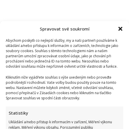
Spravovat své soukromí
Abychom poskytli co nejlepší služby, my a naši partneři používáme k
ukládání a/nebo přístupu k informacím o zařízeních, technologie jako
soubory cookies. Souhlas s těmito technologiemi nám a našim
partnerům umožní zpracovávat osobní údaje, jako je chování při
procházení nebo jedinečná ID na tomto webu. Nesouhlas nebo
odvolání souhlasu může nepříznivě ovlivnit určité vlastnosti a funkce.
Kliknutím níže vyjádřete souhlas s výše uvedeným nebo proveďte
podrobnější rozhodnutí. Vaše volby budou použity pouze na tomto
webu. Nastavení můžete kdykoli změnit, včetně odvolání souhlasu,
pomocí přepínačů v Zásadách cookies nebo kliknutím na tlačítko
Spravovat souhlas ve spodní části obrazovky.
Václav Klaus se v televizi zastal Ruska: Jeho obhajoba a
Statistiky
kritika moderátorky rozdělila společnost
Ukládání a/nebo přístup k informacím v zařízení, Měření výkonu
reklam, Měření výkonu obsahu, Porozumění publiku