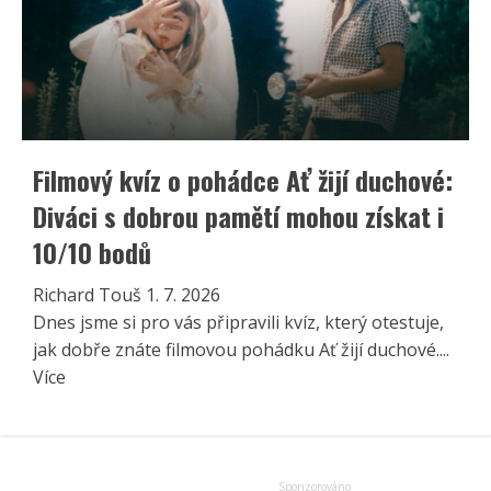
Filmový kvíz o pohádce Ať žijí duchové:
Diváci s dobrou pamětí mohou získat i
10/10 bodů
Richard Touš
1. 7. 2026
Dnes jsme si pro vás připravili kvíz, který otestuje,
jak dobře znáte filmovou pohádku Ať žijí duchové....
Read
Více
more
about
Filmový
kvíz