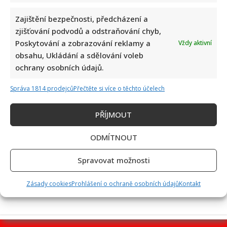
Zajištění bezpečnosti, předcházení a
zjišťování podvodů a odstraňování chyb,
Poskytování a zobrazování reklamy a
Vždy aktivní
Jiří Dvořák o svém výjezdu na Ukrajinu, kde viděl samé hrůzy:
obsahu, Ukládání a sdělování voleb
Češi si prý neváží toho, co mají
ochrany osobních údajů.
Správa 1814 prodejců
Přečtěte si více o těchto účelech
PŘÍJMOUT
ODMÍTNOUT
Bolestivý moment Ivy Pazderkové na dovolené: Její video
Spravovat možnosti
rozesmálo i vzbudilo velký obdiv
Zásady cookies
Prohlášení o ochraně osobních údajů
Kontakt