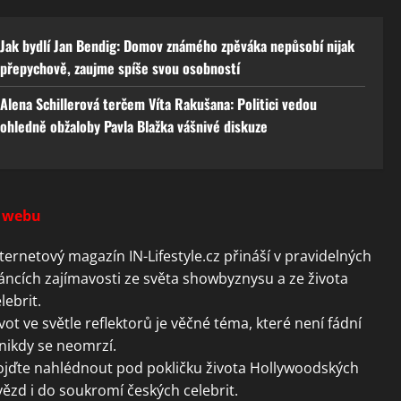
Jak bydlí Jan Bendig: Domov známého zpěváka nepůsobí nijak
přepychově, zaujme spíše svou osobností
Alena Schillerová terčem Víta Rakušana: Politici vedou
ohledně obžaloby Pavla Blažka vášnivé diskuze
 webu
ternetový magazín IN-Lifestyle.cz přináší v pravidelných
áncích zajímavosti ze světa showbyznysu a ze života
lebrit.
vot ve světle reflektorů je věčné téma, které není fádní
nikdy se neomrzí.
ojďte nahlédnout pod pokličku života Hollywoodských
ězd i do soukromí českých celebrit.