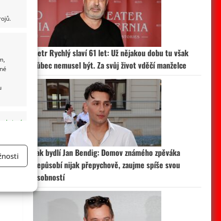
ojů.
Petr Rychlý slaví 61 let: Už nějakou dobu tu však
m,
vůbec nemusel být. Za svůj život vděčí manželce
ané
u
 aktivní
Jak bydlí Jan Bendig: Domov známého zpěváka
nosti
nepůsobí nijak přepychově, zaujme spíše svou
a
osobností