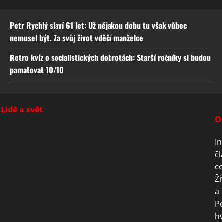
Petr Rychlý slaví 61 let: Už nějakou dobu tu však vůbec
nemusel být. Za svůj život vděčí manželce
Retro kvíz o socialistických dobrotách: Starší ročníky si budou
pamatovat 10/10
Lidé a svět
O
In
čl
ce
Ži
a 
P
hv