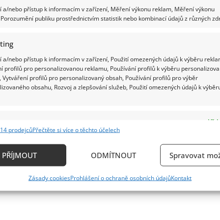
 a/nebo přístup k informacím v zařízení, Měření výkonu reklam, Měření výkonu
Porozumění publiku prostřednictvím statistik nebo kombinací údajů z různých zdr
ting
 a/nebo přístup k informacím v zařízení, Použití omezených údajů k výběru rekla
í profilů pro personalizovanou reklamu, Používání profilů k výběru personalizov
 Vytváření profilů pro personalizovaný obsah, Používání profilů pro výběr
lizovaného obsahu, Rozvoj a zlepšování služeb, Použití omezených údajů k výběr
e
Vždy
14 prodejců
Přečtěte si více o těchto účelech
ání a kombinování údajů z jiných zdrojů údajů, Propojení různých zařízení,
kace zařízení na základě automaticky přenášených informací.
PŘÍJMOUT
ODMÍTNOUT
Spravovat mož
ání přesných údajů o zeměpisné poloze, Identifikace zařízení n
Zásady cookies
Prohlášení o ochraně osobních údajů
Kontakt
ě aktivně vyžádaných informací.
ění bezpečnosti, předcházení a zjišťování podvodů a