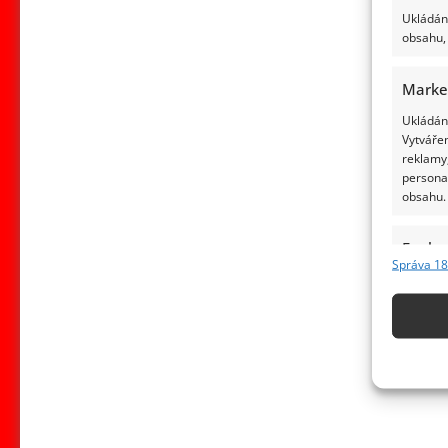
Ukládání
obsahu, 
Marke
Ukládání
Vytvářen
reklamy,
persona
obsahu.
Funkc
Správa 18
Přiřazov
Identifi
Použív
základ
Zajišt