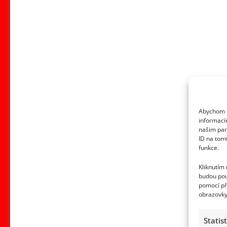
Abychom p
informací
našim par
ID na tom
funkce.
Kliknutím
budou pou
pomocí př
obrazovky
Statis