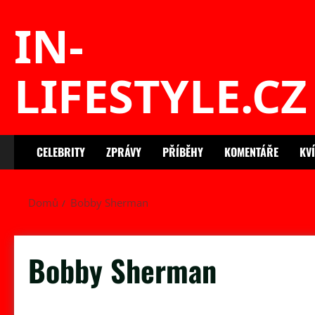
Skip
IN-
to
content
LIFESTYLE.CZ
CELEBRITY
ZPRÁVY
PŘÍBĚHY
KOMENTÁŘE
KV
Domů
Bobby Sherman
Bobby Sherman