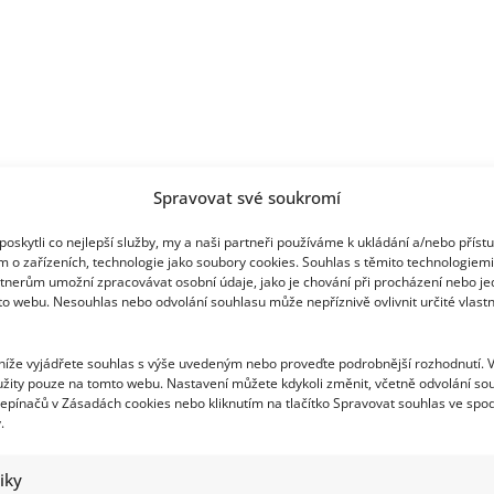
Spravovat své soukromí
oskytli co nejlepší služby, my a naši partneři používáme k ukládání a/nebo příst
m o zařízeních, technologie jako soubory cookies. Souhlas s těmito technologiem
tnerům umožní zpracovávat osobní údaje, jako je chování při procházení nebo j
to webu. Nesouhlas nebo odvolání souhlasu může nepříznivě ovlivnit určité vlastn
 níže vyjádřete souhlas s výše uvedeným nebo proveďte podrobnější rozhodnutí. 
žity pouze na tomto webu. Nastavení můžete kdykoli změnit, včetně odvolání so
epínačů v Zásadách cookies nebo kliknutím na tlačítko Spravovat souhlas ve spod
.
tiky