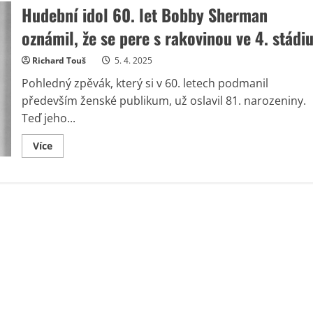
Hudební idol 60. let Bobby Sherman
oznámil, že se pere s rakovinou ve 4. stádi
Richard Touš
5. 4. 2025
Pohledný zpěvák, který si v 60. letech podmanil
především ženské publikum, už oslavil 81. narozeniny.
Teď jeho...
Read
Více
more
about
Hudební
idol
60.
let
Bobby
Sherman
oznámil,
že
se
pere
s
rakovinou
ve
4.
stádiu