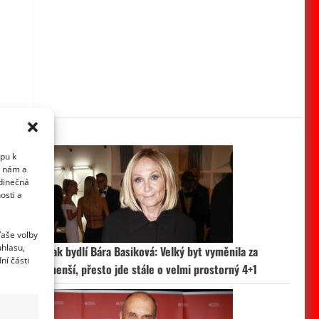
upu k
i nám a
edinečná
osti a
Vaše volby
uhlasu,
Jak bydlí Bára Basiková: Velký byt vyměnila za
ní části
menší, přesto jde stále o velmi prostorný 4+1