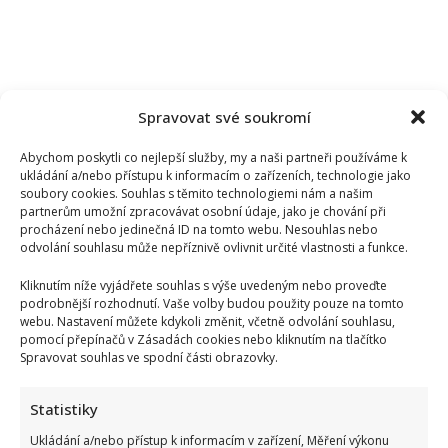
Spravovat své soukromí
Abychom poskytli co nejlepší služby, my a naši partneři používáme k
ukládání a/nebo přístupu k informacím o zařízeních, technologie jako
soubory cookies. Souhlas s těmito technologiemi nám a našim
partnerům umožní zpracovávat osobní údaje, jako je chování při
procházení nebo jedinečná ID na tomto webu. Nesouhlas nebo
odvolání souhlasu může nepříznivě ovlivnit určité vlastnosti a funkce.
Kliknutím níže vyjádřete souhlas s výše uvedeným nebo proveďte
podrobnější rozhodnutí. Vaše volby budou použity pouze na tomto
webu. Nastavení můžete kdykoli změnit, včetně odvolání souhlasu,
pomocí přepínačů v Zásadách cookies nebo kliknutím na tlačítko
Dagmar Pecková pod palbou kritiky: Mračková Vildumetzová
Spravovat souhlas ve spodní části obrazovky.
jí vytkla natáčení se při řízení a ptá se, zda je to v pořádku
Statistiky
Ukládání a/nebo přístup k informacím v zařízení, Měření výkonu