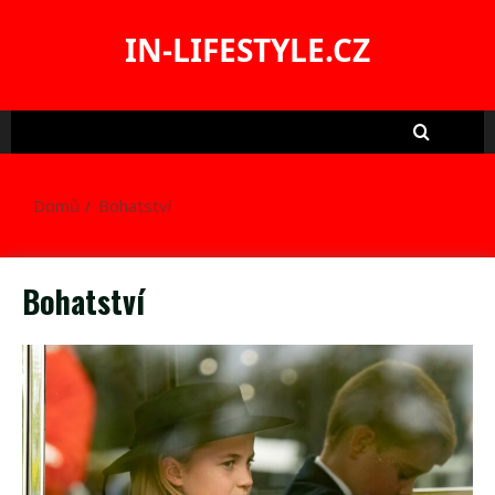
Skip
to
IN-LIFESTYLE.CZ
content
Domů
Bohatství
Bohatství