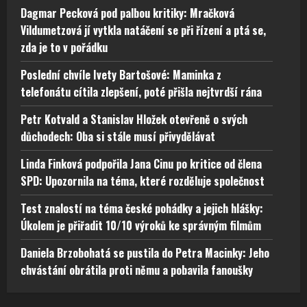
Dagmar Pecková pod palbou kritiky: Mračková
Vildumetzová jí vytkla natáčení se při řízení a ptá se,
zda je to v pořádku
Poslední chvíle Ivety Bartošové: Maminka z
telefonátu cítila zlepšení, poté přišla nejtvrdší rána
Petr Kotvald a Stanislav Hložek otevřeně o svých
důchodech: Oba si stále musí přivydělávat
Linda Finková podpořila Jana Cinu po kritice od člena
SPD: Upozornila na téma, které rozděluje společnost
Test znalostí na téma české pohádky a jejich hlášky:
Úkolem je přiřadit 10/10 výroků ke správným filmům
Daniela Brzobohatá se pustila do Petra Macinky: Jeho
chvástání obrátila proti němu a pobavila fanoušky