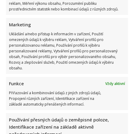
reklam, Měření výkonu obsahu, Porozumění publiku
prostřednictvím statistik nebo kombinací údajů z různých zdrojů.
Marketing
Poslední chvíle Ivety Bartošové: Maminka z telefonátu
Ukládání a/nebo přístup k informacím v zařízení, Použití
cítila zlepšení, poté přišla nejtvrdší rána
omezených údajů k výběru reklam, Vytváření profilů pro
personalizovanou reklamu, Používání profilů k výběru
personalizované reklamy, Vytváření profilů pro personalizovaný
obsah, Používání profilů pro výběr personalizovaného obsahu,
Rozvoj a zlepšování služeb, Použití omezených údajů k výběru
obsahu.
Funkce
Vždy aktivní
Petr Kotvald a Stanislav Hložek otevřeně o svých
Přiřazování a kombinování údajů z jiných zdrojů údajů,
Propojení různých zařízení, Identifikace zařízení na
důchodech: Oba si stále musí přivydělávat
základě automaticky přenášených informací.
Používání přesných údajů o zeměpisné poloze,
Identifikace zařízení na základě aktivně