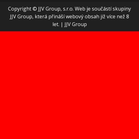
Copyright © JJV Group, s.r.o. Web je součástí skupiny
JJV Group, která přináší webový obsah již více než 8
let.
|
JJV Group