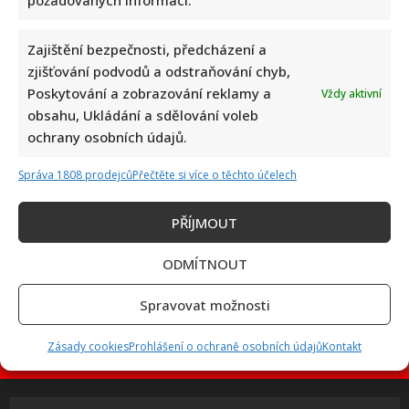
požadovaných informací.
Zajištění bezpečnosti, předcházení a
Linda Finková podpořila Jana Cinu po kritice od člena SPD:
zjišťování podvodů a odstraňování chyb,
Upozornila na téma, které rozděluje společnost
Poskytování a zobrazování reklamy a
Vždy aktivní
obsahu, Ukládání a sdělování voleb
ochrany osobních údajů.
Správa 1808 prodejců
Přečtěte si více o těchto účelech
PŘÍJMOUT
Test znalostí na téma české pohádky a jejich hlášky: Úkolem
ODMÍTNOUT
je přiřadit 10/10 výroků ke správným filmům
Spravovat možnosti
Zásady cookies
Prohlášení o ochraně osobních údajů
Kontakt