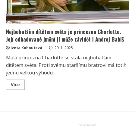
Nejbohatším dítětem světa je princezna Charlotte.
Její odhadované jmění jí může závidět i Andrej Babiš
Iveta Kohoutová
29. 1. 2025
Malá princezna Charlotte se stala nejbohatším
dítětem světa. Proti svému staršímu bratrovi má totiž
jednu velkou výhodu....
Read
Více
more
about
Nejbohatším
dítětem
světa
je
princezna
Charlotte.
Její
odhadované
jmění
jí