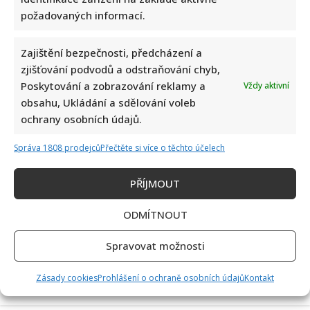
požadovaných informací.
Zajištění bezpečnosti, předcházení a
zjišťování podvodů a odstraňování chyb,
Poskytování a zobrazování reklamy a
Vždy aktivní
obsahu, Ukládání a sdělování voleb
Dagmar Pecková pod palbou kritiky: Mračková Vildumetzová
ochrany osobních údajů.
jí vytkla natáčení se při řízení a ptá se, zda je to v pořádku
Správa 1808 prodejců
Přečtěte si více o těchto účelech
PŘÍJMOUT
ODMÍTNOUT
Spravovat možnosti
Poslední chvíle Ivety Bartošové: Maminka z telefonátu
Zásady cookies
Prohlášení o ochraně osobních údajů
Kontakt
cítila zlepšení, poté přišla nejtvrdší rána