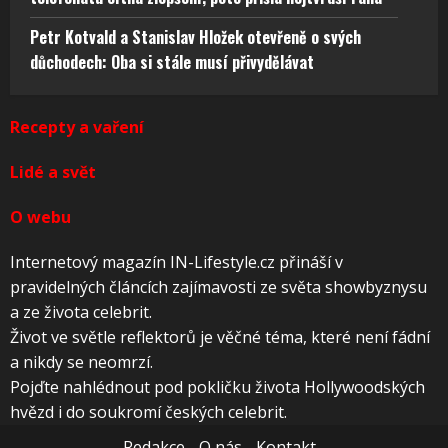
Petr Kotvald a Stanislav Hložek otevřeně o svých
důchodech: Oba si stále musí přivydělávat
Recepty a vaření
Lidé a svět
O webu
Internetový magazín IN-Lifestyle.cz přináší v
pravidelných článcích zajímavosti ze světa showbyznysu
a ze života celebrit.
Život ve světle reflektorů je věčné téma, které není fádní
a nikdy se neomrzí.
Pojďte nahlédnout pod pokličku života Hollywoodských
hvězd i do soukromí českých celebrit.
Redakce
O nás
Kontakt