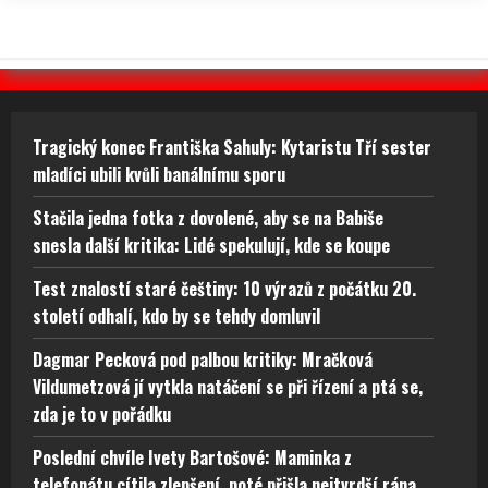
Tragický konec Františka Sahuly: Kytaristu Tří sester
mladíci ubili kvůli banálnímu sporu
Stačila jedna fotka z dovolené, aby se na Babiše
snesla další kritika: Lidé spekulují, kde se koupe
Test znalostí staré češtiny: 10 výrazů z počátku 20.
století odhalí, kdo by se tehdy domluvil
Dagmar Pecková pod palbou kritiky: Mračková
Vildumetzová jí vytkla natáčení se při řízení a ptá se,
zda je to v pořádku
Poslední chvíle Ivety Bartošové: Maminka z
telefonátu cítila zlepšení, poté přišla nejtvrdší rána