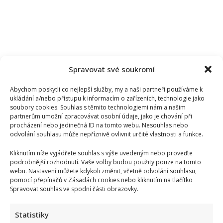
Spravovat své soukromí
Abychom poskytli co nejlepší služby, my a naši partneři používáme k
ukládání a/nebo přístupu k informacím o zařízeních, technologie jako
soubory cookies. Souhlas s těmito technologiemi nám a našim
partnerům umožní zpracovávat osobní údaje, jako je chování při
procházení nebo jedinečná ID na tomto webu. Nesouhlas nebo
odvolání souhlasu může nepříznivě ovlivnit určité vlastnosti a funkce.
Kliknutím níže vyjádřete souhlas s výše uvedeným nebo proveďte
podrobnější rozhodnutí. Vaše volby budou použity pouze na tomto
webu. Nastavení můžete kdykoli změnit, včetně odvolání souhlasu,
pomocí přepínačů v Zásadách cookies nebo kliknutím na tlačítko
Spravovat souhlas ve spodní části obrazovky.
Statistiky
Tragický konec Františka Sahuly: Kytaristu Tří sester