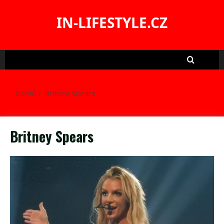
Skip
to
IN-LIFESTYLE.CZ
content
Domů
Britney Spears
Britney Spears