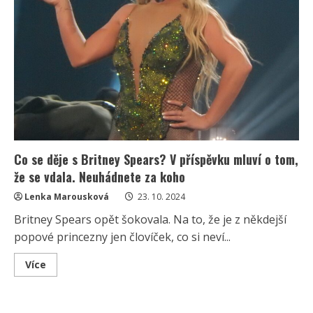
Co se děje s Britney Spears? V příspěvku mluví o tom,
že se vdala. Neuhádnete za koho
Lenka Marousková
23. 10. 2024
Britney Spears opět šokovala. Na to, že je z někdejší
popové princezny jen človíček, co si neví...
Read
Více
more
about
Co
se
děje