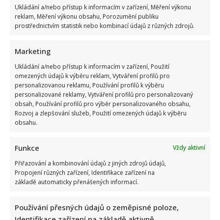
Ukládání a/nebo přístup k informacím v zařízení, Měření výkonu
mladíci ubili kvůli banálnímu sporu
reklam, Měření výkonu obsahu, Porozumění publiku
prostřednictvím statistik nebo kombinací údajů z různých zdrojů.
Marketing
Ukládání a/nebo přístup k informacím v zařízení, Použití
omezených údajů k výběru reklam, Vytváření profilů pro
personalizovanou reklamu, Používání profilů k výběru
personalizované reklamy, Vytváření profilů pro personalizovaný
Stačila jedna fotka z dovolené, aby se na Babiše snesla další
obsah, Používání profilů pro výběr personalizovaného obsahu,
kritika: Lidé spekulují, kde se koupe
Rozvoj a zlepšování služeb, Použití omezených údajů k výběru
obsahu.
Funkce
Vždy aktivní
Přiřazování a kombinování údajů z jiných zdrojů údajů,
Propojení různých zařízení, Identifikace zařízení na
základě automaticky přenášených informací.
Test znalostí staré češtiny: 10 výrazů z počátku 20. století
Používání přesných údajů o zeměpisné poloze,
odhalí, kdo by se tehdy domluvil
Identifikace zařízení na základě aktivně