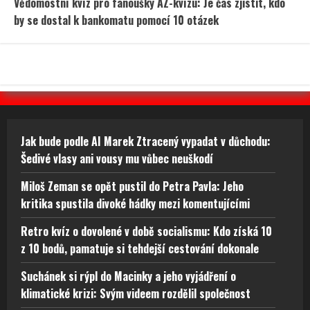
Vědomostní kvíz pro fanoušky AZ-kvízu: Je čas zjistit, kdo
by se dostal k bankomatu pomocí 10 otázek
Jak bude podle AI Marek Ztracený vypadat v důchodu:
Šedivé vlasy ani vousy mu vůbec neuškodí
Miloš Zeman se opět pustil do Petra Pavla: Jeho
kritika spustila divoké hádky mezi komentujícími
Retro kvíz o dovolené v době socialismu: Kdo získá 10
z 10 bodů, pamatuje si tehdejší cestování dokonale
Suchánek si rýpl do Macinky a jeho vyjádření o
klimatické krizi: Svým videem rozdělil společnost