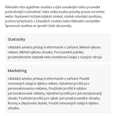
Karla
Gotta
Kliknutím níže vyjádřete souhlas s výše uvedeným nebo proveďte
zahajuje
podrobnější rozhodnutí. Vaše volby budou použity pouze na tomto
sólovou
webu. Nastavení můžete kdykoli změnit, včetně odvolání souhlasu,
dráhu:
pomocí přepínačů v Zásadách cookies nebo kliknutím na tlačítko
Charlotte
vydává
Spravovat souhlas ve spodní části obrazovky.
svůj
první
singl,
Statistiky
který
se
rychle
Ukládání a/nebo přístup k informacím v zařízení, Měření výkonu
může
reklam, Měření výkonu obsahu, Porozumění publiku
stát
prostřednictvím statistik nebo kombinací údajů z různých zdrojů.
hitem
Charlotte Gottová čelí ošklivé kritice kvůli změně
Marketing
jména: „Chudák táta,“ vzkázala jí sledující
Ukládání a/nebo přístup k informacím v zařízení, Použití
omezených údajů k výběru reklam, Vytváření profilů pro
Iveta Kohoutová
21. 4. 2026
personalizovanou reklamu, Používání profilů k výběru
Charlotte Gottová nadchla fanoušky, když oznámila,
personalizované reklamy, Vytváření profilů pro personalizovaný
obsah, Používání profilů pro výběr personalizovaného obsahu,
že koncem dubna vydá svůj první singl a zahajuje
Rozvoj a zlepšování služeb, Použití omezených údajů k výběru
hudební kariéru....
obsahu.
Read