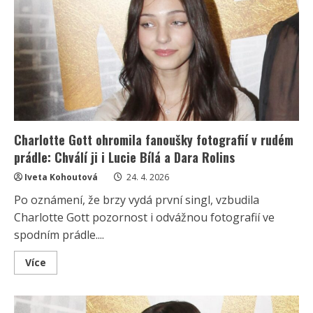
Gott
nebere
servítky:
Žádný
duet
prý
nepřipadá
v
úvahu
Charlotte Gott ohromila fanoušky fotografií v rudém
prádle: Chválí ji i Lucie Bílá a Dara Rolins
Iveta Kohoutová
24. 4. 2026
Po oznámení, že brzy vydá první singl, vzbudila
Charlotte Gott pozornost i odvážnou fotografií ve
spodním prádle....
Read
Více
more
about
Charlotte
Gott
ohromila