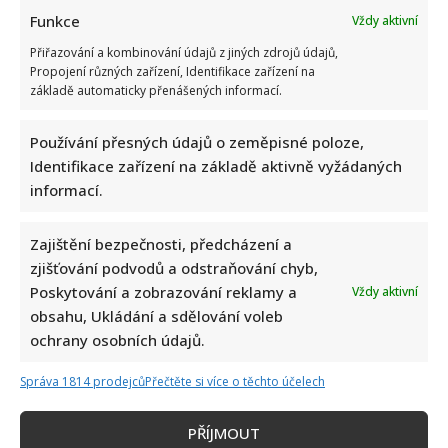
Více
more
Funkce
Vždy aktivní
about
Charlotte
Přiřazování a kombinování údajů z jiných zdrojů údajů,
Gottová
čelí
Propojení různých zařízení, Identifikace zařízení na
ošklivé
základě automaticky přenášených informací.
kritice
kvůli
změně
jména:
Používání přesných údajů o zeměpisné poloze,
„Chudák
Identifikace zařízení na základě aktivně vyžádaných
táta,“
vzkázala
informací.
jí
sledující
Zajištění bezpečnosti, předcházení a
zjišťování podvodů a odstraňování chyb,
Poskytování a zobrazování reklamy a
Vždy aktivní
obsahu, Ukládání a sdělování voleb
ochrany osobních údajů.
Správa 1814 prodejců
Přečtěte si více o těchto účelech
PŘÍJMOUT