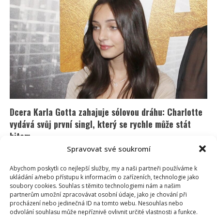
fanoušky
fotografií
v
rudém
prádle:
Chválí
ji
i
Lucie
Bílá
a
Dara
Rolins
Dcera Karla Gotta zahajuje sólovou dráhu: Charlotte
vydává svůj první singl, který se rychle může stát
hitem
Spravovat své soukromí
Richard Touš
21. 4. 2026
Dcera Karla Gotta předvedla své hudební nadání už v
Abychom poskytli co nejlepší služby, my a naši partneři používáme k
minulosti. Na mnoho let se však odmlčela. Teď...
ukládání a/nebo přístupu k informacím o zařízeních, technologie jako
soubory cookies. Souhlas s těmito technologiemi nám a našim
partnerům umožní zpracovávat osobní údaje, jako je chování při
Read
Více
more
procházení nebo jedinečná ID na tomto webu. Nesouhlas nebo
about
odvolání souhlasu může nepříznivě ovlivnit určité vlastnosti a funkce.
Dcera