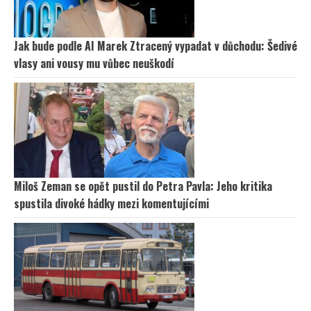
Jak bude podle AI Marek Ztracený vypadat v důchodu: Šedivé
vlasy ani vousy mu vůbec neuškodí
Miloš Zeman se opět pustil do Petra Pavla: Jeho kritika
spustila divoké hádky mezi komentujícími