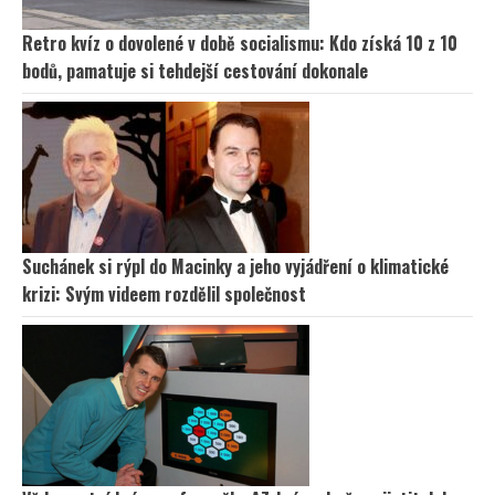
Retro kvíz o dovolené v době socialismu: Kdo získá 10 z 10
bodů, pamatuje si tehdejší cestování dokonale
Suchánek si rýpl do Macinky a jeho vyjádření o klimatické
krizi: Svým videem rozdělil společnost