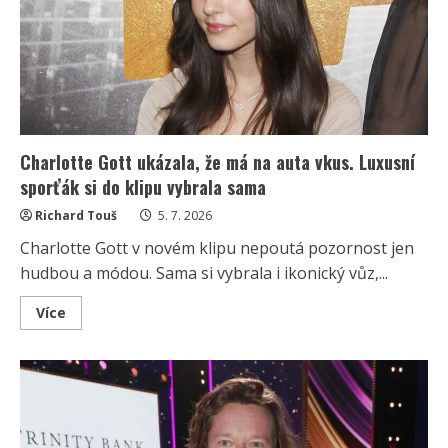
kvůli
kritice
musela
zakázat
část
internetu
Charlotte Gott ukázala, že má na auta vkus. Luxusní
sporťák si do klipu vybrala sama
Richard Touš
5. 7. 2026
Charlotte Gott v novém klipu nepoutá pozornost jen
hudbou a módou. Sama si vybrala i ikonický vůz,...
Read
Více
more
about
Charlotte
Gott
ukázala,
že
má
na
auta