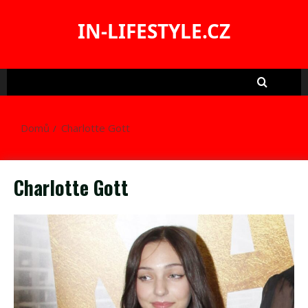
Skip
to
IN-LIFESTYLE.CZ
content
Domů
Charlotte Gott
Charlotte Gott