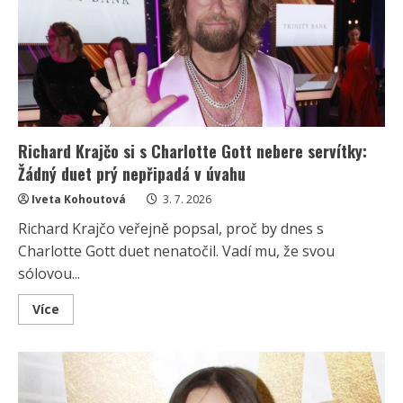
vkus.
Luxusní
sporťák
si
do
klipu
vybrala
sama
Richard Krajčo si s Charlotte Gott nebere servítky:
Žádný duet prý nepřipadá v úvahu
Iveta Kohoutová
3. 7. 2026
Richard Krajčo veřejně popsal, proč by dnes s
Charlotte Gott duet nenatočil. Vadí mu, že svou
sólovou...
Read
Více
more
about
Richard
Krajčo
si
s
Charlotte