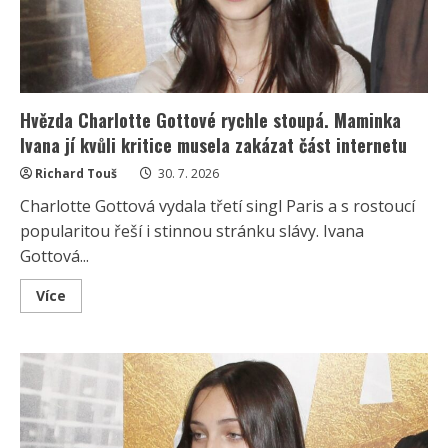
Hvězda Charlotte Gottové rychle stoupá. Maminka
Ivana jí kvůli kritice musela zakázat část internetu
Richard Touš
30. 7. 2026
Charlotte Gottová vydala třetí singl Paris a s rostoucí
popularitou řeší i stinnou stránku slávy. Ivana
Gottová...
Read
Více
more
about
Hvězda
Charlotte
Gottové
rychle
stoupá.
Maminka
Ivana
jí