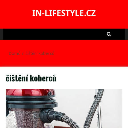
Skip
to
IN-LIFESTYLE.CZ
content
Domů
čištění koberců
čištění koberců