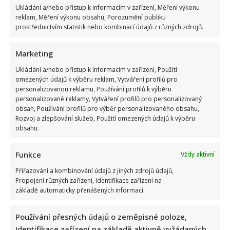
Ukládání a/nebo přístup k informacím v zařízení, Měření výkonu
reklam, Měření výkonu obsahu, Porozumění publiku
prostřednictvím statistik nebo kombinací údajů z různých zdrojů.
Marketing
Jak bydlí Bára Basiková: Velký byt vyměnila za menší, přesto
Ukládání a/nebo přístup k informacím v zařízení, Použití
omezených údajů k výběru reklam, Vytváření profilů pro
jde stále o velmi prostorný 4+1
personalizovanou reklamu, Používání profilů k výběru
personalizované reklamy, Vytváření profilů pro personalizovaný
obsah, Používání profilů pro výběr personalizovaného obsahu,
Rozvoj a zlepšování služeb, Použití omezených údajů k výběru
obsahu.
Funkce
Vždy aktivní
Petr Rychlý slaví 61 let: Už nějakou dobu tu však vůbec
Přiřazování a kombinování údajů z jiných zdrojů údajů,
Propojení různých zařízení, Identifikace zařízení na
nemusel být. Za svůj život vděčí manželce
základě automaticky přenášených informací.
Používání přesných údajů o zeměpisné poloze,
Identifikace zařízení na základě aktivně vyžádaných