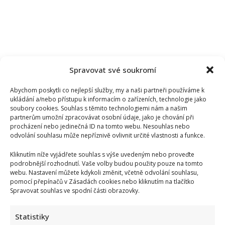
Spravovat své soukromí
Abychom poskytli co nejlepší služby, my a naši partneři používáme k
ukládání a/nebo přístupu k informacím o zařízeních, technologie jako
soubory cookies. Souhlas s těmito technologiemi nám a našim
partnerům umožní zpracovávat osobní údaje, jako je chování při
procházení nebo jedinečná ID na tomto webu. Nesouhlas nebo
odvolání souhlasu může nepříznivě ovlivnit určité vlastnosti a funkce.
Kliknutím níže vyjádřete souhlas s výše uvedeným nebo proveďte
podrobnější rozhodnutí. Vaše volby budou použity pouze na tomto
webu. Nastavení můžete kdykoli změnit, včetně odvolání souhlasu,
pomocí přepínačů v Zásadách cookies nebo kliknutím na tlačítko
Nejhezčí česká herečka roku 2026: Do úzkého výběru se
Spravovat souhlas ve spodní části obrazovky.
dostalo jen 5 jmen. Sandeva i Geislerová měly jistotu
Statistiky