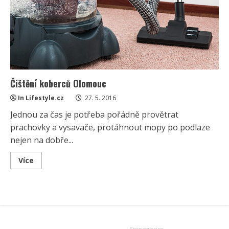
Čištění koberců Olomouc
In Lifestyle.cz
27. 5. 2016
Jednou za čas je potřeba pořádně provětrat
prachovky a vysavače, protáhnout mopy po podlaze
nejen na dobře...
Read
Více
more
about
Čištění
koberců
Olomouc