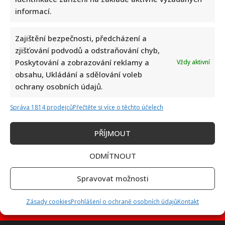
informací.
Zajištění bezpečnosti, předcházení a
Jak bydlí Jan Bendig: Domov známého zpěváka nepůsobí
zjišťování podvodů a odstraňování chyb,
nijak přepychově, zaujme spíše svou osobností
Poskytování a zobrazování reklamy a
Vždy aktivní
obsahu, Ukládání a sdělování voleb
ochrany osobních údajů.
Správa 1814 prodejců
Přečtěte si více o těchto účelech
PŘÍJMOUT
Ondřej Sokol utekl před českými vedry do Skotska. S dětmi
ODMÍTNOUT
se vyfotil v nádherné přírodě
Spravovat možnosti
Zásady cookies
Prohlášení o ochraně osobních údajů
Kontakt