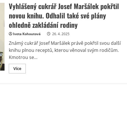
Vyhlášený cukrář Josef Maršálek pokřtil
novou knihu. Odhalil také své plány
ohledně zakládání rodiny
Iveta Kohoutová
26. 4. 2025
Známý cukrář Josef Maršálek právě pokřtil svou další
knihu plnou receptů, kterou věnoval svým rodičům.
Kmotrou se...
Read
Více
more
about
Vyhlášený
cukrář
Josef
Maršálek
pokřtil
novou
knihu.
Odhalil
také
své
plány
ohledně