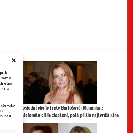
upu k
i nám a
edinečná
osti a
Vaše volby
Poslední chvíle Ivety Bartošové: Maminka z
uhlasu,
telefonátu cítila zlepšení, poté přišla nejtvrdší rána
ní části