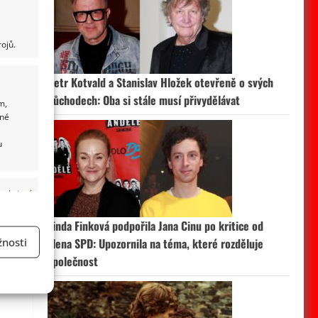
ojů.
Petr Kotvald a Stanislav Hložek otevřeně o svých
důchodech: Oba si stále musí přivydělávat
m,
ané
u
 aktivní
Linda Finková podpořila Jana Cinu po kritice od
nosti
člena SPD: Upozornila na téma, které rozděluje
společnost
a