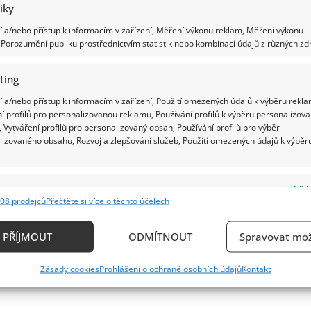
tiky
 a/nebo přístup k informacím v zařízení, Měření výkonu reklam, Měření výkonu
Porozumění publiku prostřednictvím statistik nebo kombinací údajů z různých zdr
ting
 a/nebo přístup k informacím v zařízení, Použití omezených údajů k výběru rekla
í profilů pro personalizovanou reklamu, Používání profilů k výběru personalizov
 Vytváření profilů pro personalizovaný obsah, Používání profilů pro výběr
lizovaného obsahu, Rozvoj a zlepšování služeb, Použití omezených údajů k výběr
e
Vždy
08 prodejců
Přečtěte si více o těchto účelech
ání a kombinování údajů z jiných zdrojů údajů, Propojení různých zařízení,
kace zařízení na základě automaticky přenášených informací.
PŘÍJMOUT
ODMÍTNOUT
Spravovat mož
ání přesných údajů o zeměpisné poloze, Identifikace zařízení n
Zásady cookies
Prohlášení o ochraně osobních údajů
Kontakt
ě aktivně požadovaných informací.