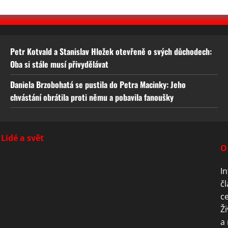
Petr Kotvald a Stanislav Hložek otevřeně o svých důchodech:
Oba si stále musí přivydělávat
Daniela Brzobohatá se pustila do Petra Macinky: Jeho
chvástání obrátila proti němu a pobavila fanoušky
Lidé a svět
O
In
čl
ce
Ži
a 