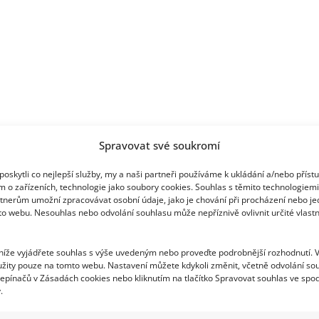
zakládání
rodiny
Spravovat své soukromí
oskytli co nejlepší služby, my a naši partneři používáme k ukládání a/nebo příst
m o zařízeních, technologie jako soubory cookies. Souhlas s těmito technologiem
tnerům umožní zpracovávat osobní údaje, jako je chování při procházení nebo j
to webu. Nesouhlas nebo odvolání souhlasu může nepříznivě ovlivnit určité vlastn
 níže vyjádřete souhlas s výše uvedeným nebo proveďte podrobnější rozhodnutí. 
žity pouze na tomto webu. Nastavení můžete kdykoli změnit, včetně odvolání so
epínačů v Zásadách cookies nebo kliknutím na tlačítko Spravovat souhlas ve spod
.