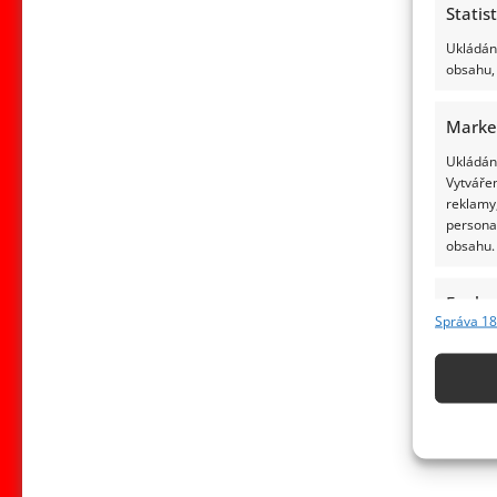
Statis
Ukládání
obsahu, 
Marke
Ukládání
Vytvářen
reklamy,
persona
obsahu.
Funkc
Správa 18
Přiřazov
Identifi
Použív
základ