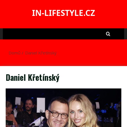
Skip
to
IN-LIFESTYLE.CZ
content
Domů
Daniel Křetínský
Daniel Křetínský