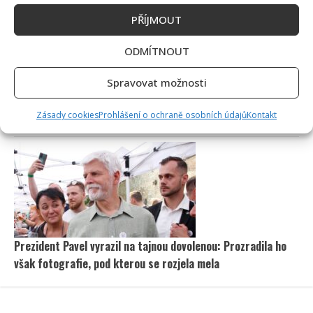
PŘÍJMOUT
ODMÍTNOUT
Spravovat možnosti
Petr Fiala sdílel video s delfíny, kvůli kterému je terčem
Zásady cookies
Prohlášení o ochraně osobních údajů
Kontakt
posměchu: Mnozí ho považují za bizár
Prezident Pavel vyrazil na tajnou dovolenou: Prozradila ho
však fotografie, pod kterou se rozjela mela