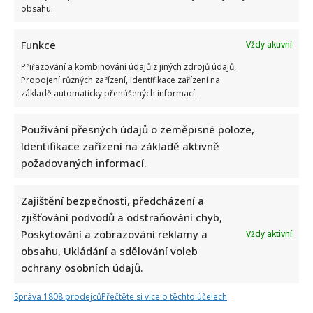
obsahu.
Funkce
Vždy aktivní
Přiřazování a kombinování údajů z jiných zdrojů údajů,
Propojení různých zařízení, Identifikace zařízení na
základě automaticky přenášených informací.
Eva Jeníčková oslavila 62. narozeniny: Místo radosti však
Používání přesných údajů o zeměpisné poloze,
oplakává smrt milovaného tatínka
Identifikace zařízení na základě aktivně
požadovaných informací.
Zajištění bezpečnosti, předcházení a
zjišťování podvodů a odstraňování chyb,
Poskytování a zobrazování reklamy a
Vždy aktivní
obsahu, Ukládání a sdělování voleb
ochrany osobních údajů.
Petr Novotný slaví 79 let: Oblíbený bavič 2x přežil vlastní
smrt, jeho sestra takové štěstí neměla
Správa 1808 prodejců
Přečtěte si více o těchto účelech