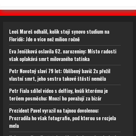
Leoš Mareš odhalil, kolik stojí synovo studium na
Floridě: Jde o více než milion ročně
Eva Jeníčková oslavila 62. narozeniny: Místo radosti
však oplakává smrt milovaného tatínka
Petr Novotný slaví 79 let: Oblíbený bavič 2x přežil
vlastní smrt, jeho sestra takové štěstí neměla
Petr Fiala sdílel video s delfíny, kvůli kterému je
terčem posměchu: Mnozí ho považují za bizár
Prezident Pavel vyrazil na tajnou dovolenou:
Prozradila ho však fotografie, pod kterou se rozjela
mela