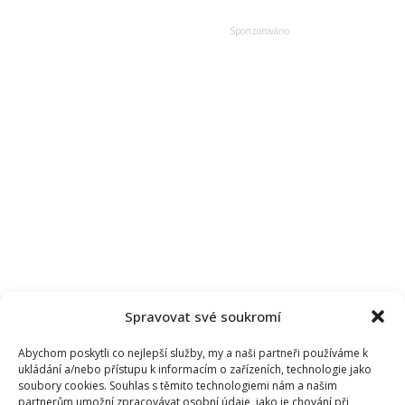
další
nemovitosti.
Přestavba
luxusní
Kapsovy
vily
ho
stála
145
milionů
Kč
Spravovat své soukromí
Abychom poskytli co nejlepší služby, my a naši partneři používáme k
ukládání a/nebo přístupu k informacím o zařízeních, technologie jako
soubory cookies. Souhlas s těmito technologiemi nám a našim
partnerům umožní zpracovávat osobní údaje, jako je chování při