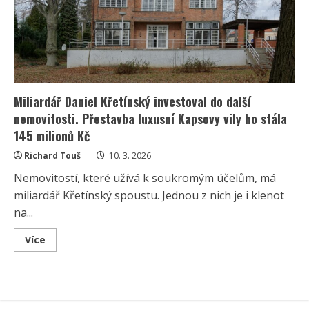
šťastní,“
prozradila
vicemiss
Jedličková
Miliardář Daniel Křetínský investoval do další
nemovitosti. Přestavba luxusní Kapsovy vily ho stála
145 milionů Kč
Richard Touš
10. 3. 2026
Nemovitostí, které užívá k soukromým účelům, má
miliardář Křetínský spoustu. Jednou z nich je i klenot
na...
Read
Více
more
about
Miliardář
Daniel
Křetínský
investoval
do