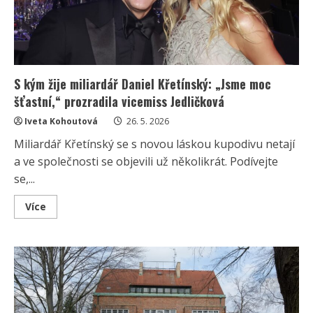
S kým žije miliardář Daniel Křetínský: „Jsme moc
šťastní,“ prozradila vicemiss Jedličková
Iveta Kohoutová
26. 5. 2026
Miliardář Křetínský se s novou láskou kupodivu netají
a ve společnosti se objevili už několikrát. Podívejte
se,...
Read
Více
more
about
S
kým
žije
miliardář
Daniel
Křetínský:
„Jsme
moc