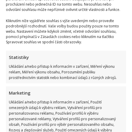
procházení nebo jedinečná ID na tomto webu. Nesouhlas nebo
odvolání souhlasu může nepříznivě ovlivnit určité vlastnosti a funkce.
Kliknutím níže vyjádřete souhlas s výše uvedeným nebo proveďte
podrobnější rozhodnutí. Vaše volby budou použity pouze na tomto
webu. Nastavení můžete kdykoli změnit, včetně odvolání souhlasu,
pomocí přepínačů v Zásadách cookies nebo kliknutím na tlačítko
Spravovat souhlas ve spodní části obrazovky.
Statistiky
Ukládání a/nebo přístup k informacím v zařízení, Měření výkonu
reklam, Měření výkonu obsahu, Porozumění publiku
prostřednictvím statistik nebo kombinací údajů z různých zdrojů.
Marketing
Ukládání a/nebo přístup k informacím v zařízení, Použití
omezených údajů k výběru reklam, Vytváření profilů pro
personalizovanou reklamu, Používání profilů k výběru
personalizované reklamy, Vytváření profilů pro personalizovaný
Leoš Mareš odhalil, kolik stojí synovo studium na Floridě:
obsah, Používání profilů pro výběr personalizovaného obsahu,
Jde o více než milion ročně
Rozvoj a zlepšování služeb, Použití omezených údajů k výběru