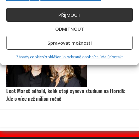
PŘÍJMOUT
Petr Macinka se pochlubil vzácnými fotkami své dcery z
ODMÍTNOUT
oslavy narozenin: Fanoušci lichotí celé rodině
Spravovat možnosti
Zásady cookies
Prohlášení o ochraně osobních údajů
Kontakt
Leoš Mareš odhalil, kolik stojí synovo studium na Floridě:
Jde o více než milion ročně