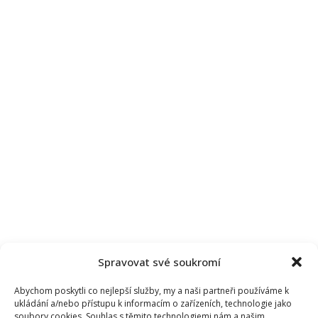
Rybovou:
„Člověka
to
hodně
poznamená“
Spravovat své soukromí
Abychom poskytli co nejlepší služby, my a naši partneři používáme k
ukládání a/nebo přístupu k informacím o zařízeních, technologie jako
soubory cookies. Souhlas s těmito technologiemi nám a našim