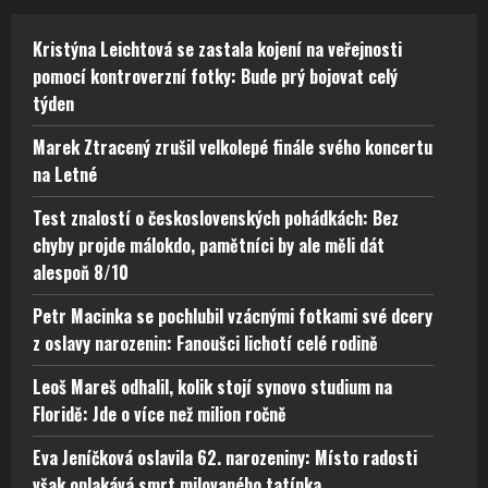
Kristýna Leichtová se zastala kojení na veřejnosti
pomocí kontroverzní fotky: Bude prý bojovat celý
týden
Marek Ztracený zrušil velkolepé finále svého koncertu
na Letné
Test znalostí o československých pohádkách: Bez
chyby projde málokdo, pamětníci by ale měli dát
alespoň 8/10
Petr Macinka se pochlubil vzácnými fotkami své dcery
z oslavy narozenin: Fanoušci lichotí celé rodině
Leoš Mareš odhalil, kolik stojí synovo studium na
Floridě: Jde o více než milion ročně
Eva Jeníčková oslavila 62. narozeniny: Místo radosti
však oplakává smrt milovaného tatínka