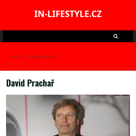
Skip
to
IN-LIFESTYLE.CZ
content
Domů
David Prachař
David Prachař