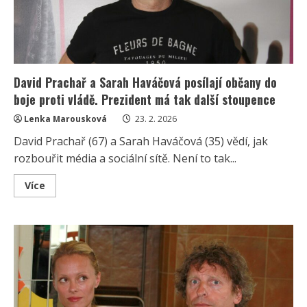
David Prachař a Sarah Haváčová posílají občany do
boje proti vládě. Prezident má tak další stoupence
Lenka Marousková
23. 2. 2026
David Prachař (67) a Sarah Haváčová (35) vědí, jak
rozbouřit média a sociální sítě. Není to tak...
Read
Více
more
about
David
Prachař
a
Sarah
Haváčová
posílají
občany
do
boje
proti