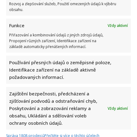
Rozvoj a zlepšování služeb, Použití omezených údajů k výběru
obsahu.
Funkce
Vždy aktivní
Přiřazování a kombinování údajů z jiných zdrojů údajů,
Marek Ztracený zrušil velkolepé finále svého koncertu na
Propojení různých zařízení, Identifikace zařízení na
Letné
základě automaticky přenášených informací.
Používání přesných údajů o zeměpisné poloze,
Identifikace zařízení na základě aktivně
požadovaných informací.
Zajištění bezpečnosti, předcházení a
Test znalostí o československých pohádkách: Bez chyby
zjišťování podvodů a odstraňování chyb,
projde málokdo, pamětníci by ale měli dát alespoň 8/10
Poskytování a zobrazování reklamy a
Vždy aktivní
obsahu, Ukládání a sdělování voleb
ochrany osobních údajů.
Správa 1808 prodejců
Přečtěte si více o těchto účelech