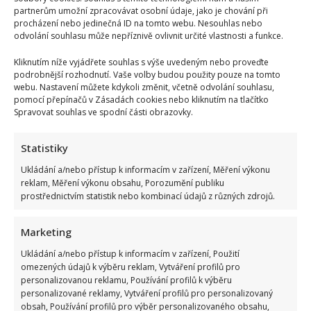
partnerům umožní zpracovávat osobní údaje, jako je chování při
procházení nebo jedinečná ID na tomto webu. Nesouhlas nebo
odvolání souhlasu může nepříznivě ovlivnit určité vlastnosti a funkce.
Kliknutím níže vyjádřete souhlas s výše uvedeným nebo proveďte
podrobnější rozhodnutí. Vaše volby budou použity pouze na tomto
webu. Nastavení můžete kdykoli změnit, včetně odvolání souhlasu,
pomocí přepínačů v Zásadách cookies nebo kliknutím na tlačítko
Spravovat souhlas ve spodní části obrazovky.
Statistiky
Ukládání a/nebo přístup k informacím v zařízení, Měření výkonu
reklam, Měření výkonu obsahu, Porozumění publiku
prostřednictvím statistik nebo kombinací údajů z různých zdrojů.
Marketing
Kristýna Leichtová se zastala kojení na veřejnosti pomocí
Ukládání a/nebo přístup k informacím v zařízení, Použití
kontroverzní fotky: Bude prý bojovat celý týden
omezených údajů k výběru reklam, Vytváření profilů pro
personalizovanou reklamu, Používání profilů k výběru
personalizované reklamy, Vytváření profilů pro personalizovaný
obsah, Používání profilů pro výběr personalizovaného obsahu,