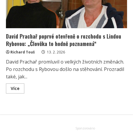
vládě.
Prezident
má
tak
další
stoupence
David Prachař poprvé otevřeně o rozchodu s Lindou
Rybovou: „Člověka to hodně poznamená“
Richard Touš
13. 2. 2026
David Prachař promluvil o velkých životních změnách.
Po rozchodu s Rybovou došlo na stěhování. Prozradil
také, jak...
Read
Více
more
about
David
Prachař
poprvé
otevřeně
o
rozchodu
s
Lindou