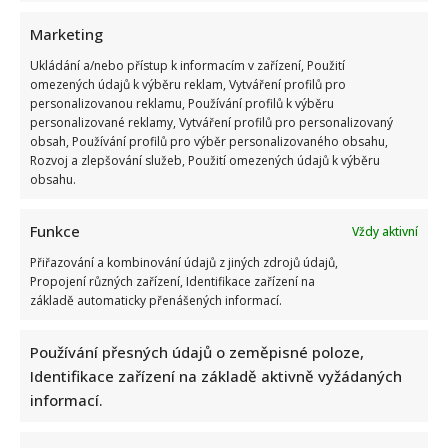
Marketing
Ukládání a/nebo přístup k informacím v zařízení, Použití
omezených údajů k výběru reklam, Vytváření profilů pro
personalizovanou reklamu, Používání profilů k výběru
Jiří Dvořák o svém výjezdu na Ukrajinu, kde viděl samé hrůzy:
personalizované reklamy, Vytváření profilů pro personalizovaný
Češi si prý neváží toho, co mají
obsah, Používání profilů pro výběr personalizovaného obsahu,
Rozvoj a zlepšování služeb, Použití omezených údajů k výběru
obsahu.
Funkce
Vždy aktivní
Přiřazování a kombinování údajů z jiných zdrojů údajů,
Propojení různých zařízení, Identifikace zařízení na
základě automaticky přenášených informací.
Bolestivý moment Ivy Pazderkové na dovolené: Její video
rozesmálo i vzbudilo velký obdiv
Používání přesných údajů o zeměpisné poloze,
Identifikace zařízení na základě aktivně vyžádaných
informací.