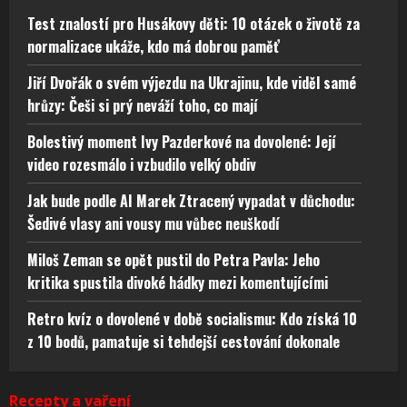
Test znalostí pro Husákovy děti: 10 otázek o životě za
normalizace ukáže, kdo má dobrou paměť
Jiří Dvořák o svém výjezdu na Ukrajinu, kde viděl samé
hrůzy: Češi si prý neváží toho, co mají
Bolestivý moment Ivy Pazderkové na dovolené: Její
video rozesmálo i vzbudilo velký obdiv
Jak bude podle AI Marek Ztracený vypadat v důchodu:
Šedivé vlasy ani vousy mu vůbec neuškodí
Miloš Zeman se opět pustil do Petra Pavla: Jeho
kritika spustila divoké hádky mezi komentujícími
Retro kvíz o dovolené v době socialismu: Kdo získá 10
z 10 bodů, pamatuje si tehdejší cestování dokonale
Recepty a vaření