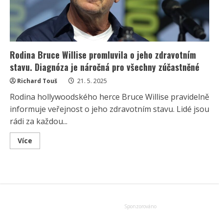
Rodina Bruce Willise promluvila o jeho zdravotním
stavu. Diagnóza je náročná pro všechny zúčastněné
Richard Touš
21. 5. 2025
Rodina hollywoodského herce Bruce Willise pravidelně
informuje veřejnost o jeho zdravotním stavu. Lidé jsou
rádi za každou...
Read
Více
more
about
Rodina
Bruce
Willise
promluvila
o
jeho
zdravotním
stavu.
Diagnóza