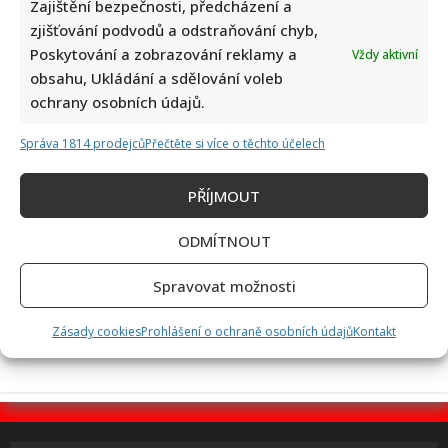
Zajištění bezpečnosti, předcházení a
zjišťování podvodů a odstraňování chyb,
Poskytování a zobrazování reklamy a
Vždy aktivní
Jak bude podle AI Marek Ztracený vypadat v důchodu: Šedivé
obsahu, Ukládání a sdělování voleb
vlasy ani vousy mu vůbec neuškodí
ochrany osobních údajů.
Správa 1814 prodejců
Přečtěte si více o těchto účelech
PŘÍJMOUT
ODMÍTNOUT
Miloš Zeman se opět pustil do Petra Pavla: Jeho kritika
Spravovat možnosti
spustila divoké hádky mezi komentujícími
Zásady cookies
Prohlášení o ochraně osobních údajů
Kontakt