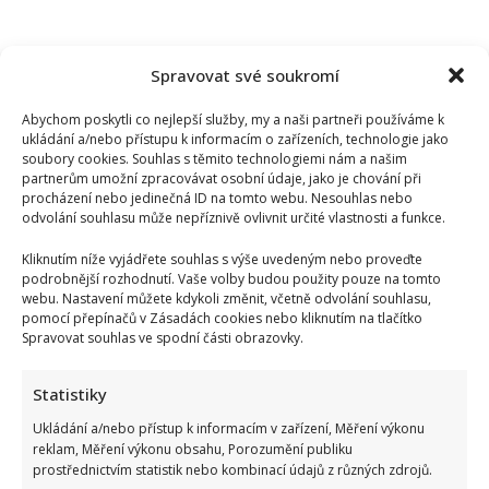
Spravovat své soukromí
Abychom poskytli co nejlepší služby, my a naši partneři používáme k
ukládání a/nebo přístupu k informacím o zařízeních, technologie jako
soubory cookies. Souhlas s těmito technologiemi nám a našim
partnerům umožní zpracovávat osobní údaje, jako je chování při
procházení nebo jedinečná ID na tomto webu. Nesouhlas nebo
odvolání souhlasu může nepříznivě ovlivnit určité vlastnosti a funkce.
Kliknutím níže vyjádřete souhlas s výše uvedeným nebo proveďte
podrobnější rozhodnutí. Vaše volby budou použity pouze na tomto
webu. Nastavení můžete kdykoli změnit, včetně odvolání souhlasu,
pomocí přepínačů v Zásadách cookies nebo kliknutím na tlačítko
Spravovat souhlas ve spodní části obrazovky.
Test znalostí pro Husákovy děti: 10 otázek o životě za
Statistiky
normalizace ukáže, kdo má dobrou paměť
Ukládání a/nebo přístup k informacím v zařízení, Měření výkonu
reklam, Měření výkonu obsahu, Porozumění publiku
prostřednictvím statistik nebo kombinací údajů z různých zdrojů.