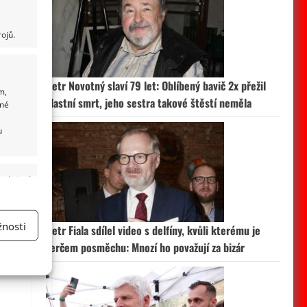
ojů.
Petr Novotný slaví 79 let: Oblíbený bavič 2x přežil
m,
vlastní smrt, jeho sestra takové štěstí neměla
ané
u
 aktivní
nosti
Petr Fiala sdílel video s delfíny, kvůli kterému je
terčem posměchu: Mnozí ho považují za bizár
a