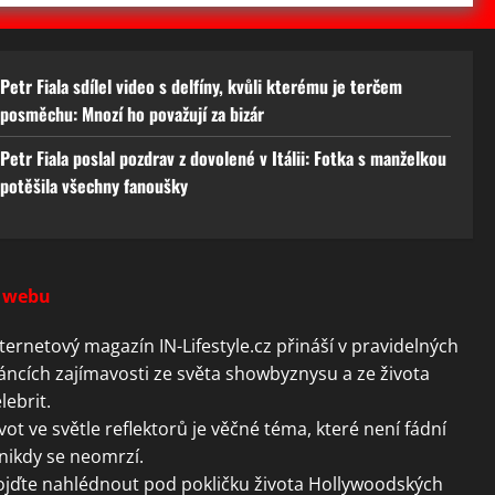
Petr Fiala sdílel video s delfíny, kvůli kterému je terčem
posměchu: Mnozí ho považují za bizár
Petr Fiala poslal pozdrav z dovolené v Itálii: Fotka s manželkou
potěšila všechny fanoušky
 webu
ternetový magazín IN-Lifestyle.cz přináší v pravidelných
áncích zajímavosti ze světa showbyznysu a ze života
lebrit.
vot ve světle reflektorů je věčné téma, které není fádní
nikdy se neomrzí.
ojďte nahlédnout pod pokličku života Hollywoodských