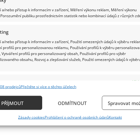
 a/nebo přístup k informacím v zařízení, Měření výkonu reklam, Měření výkonu
Porozumění publiku prostřednictvím statistik nebo kombinací údajů z různých zdr
ting
 a/nebo přístup k informacím v zařízení, Použití omezených údajů k výběru rekla
í profilů pro personalizovanou reklamu, Používání profilů k výběru personalizov
 Vytváření profilů pro personalizovaný obsah, Používání profilů pro výběr
lizovaného obsahu, Rozvoj a zlepšování služeb, Použití omezených údajů k výběr
e
Vždy
08 prodejců
Přečtěte si více o těchto účelech
ání a kombinování údajů z jiných zdrojů údajů, Propojení různých zařízení,
kace zařízení na základě automaticky přenášených informací.
PŘÍJMOUT
ODMÍTNOUT
Spravovat mož
ání přesných údajů o zeměpisné poloze, Identifikace zařízení n
Zásady cookies
Prohlášení o ochraně osobních údajů
Kontakt
ě aktivně požadovaných informací.
ění bezpečnosti, předcházení a zjišťování podvodů a