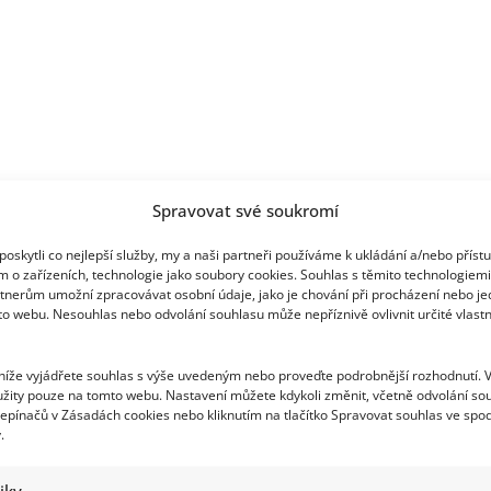
posílit
hrdost
k
národu
Spravovat své soukromí
oskytli co nejlepší služby, my a naši partneři používáme k ukládání a/nebo příst
m o zařízeních, technologie jako soubory cookies. Souhlas s těmito technologiem
tnerům umožní zpracovávat osobní údaje, jako je chování při procházení nebo j
to webu. Nesouhlas nebo odvolání souhlasu může nepříznivě ovlivnit určité vlastn
 níže vyjádřete souhlas s výše uvedeným nebo proveďte podrobnější rozhodnutí. 
žity pouze na tomto webu. Nastavení můžete kdykoli změnit, včetně odvolání so
epínačů v Zásadách cookies nebo kliknutím na tlačítko Spravovat souhlas ve spod
.
tiky