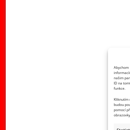
Abychom p
informací
našim par
ID na tom
funkce.
Kliknutím
budou pou
pomocí př
obrazovky
Statis