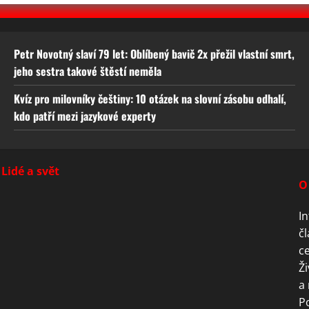
Petr Novotný slaví 79 let: Oblíbený bavič 2x přežil vlastní smrt,
jeho sestra takové štěstí neměla
Kvíz pro milovníky češtiny: 10 otázek na slovní zásobu odhalí,
kdo patří mezi jazykové experty
Lidé a svět
O
In
čl
ce
Ži
a 
P