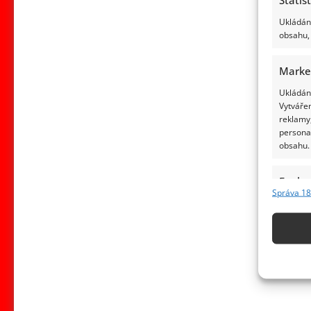
Ukládání
obsahu, 
Marke
Ukládání
Vytvářen
reklamy,
persona
obsahu.
Funkc
Správa 18
Přiřazov
Identifi
Použív
základ
Zajišt