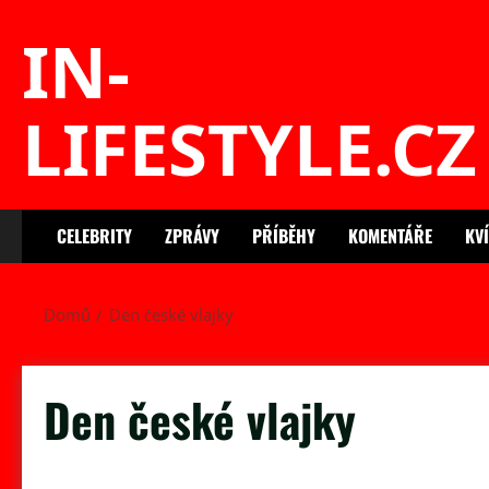
Skip
IN-
to
content
LIFESTYLE.CZ
CELEBRITY
ZPRÁVY
PŘÍBĚHY
KOMENTÁŘE
KV
Domů
Den české vlajky
Den české vlajky