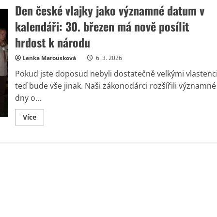
Den české vlajky jako významné datum v
kalendáři: 30. březen má nově posílit
hrdost k národu
Lenka Marousková
6. 3. 2026
Pokud jste doposud nebyli dostatečně velkými vlastenci
teď bude vše jinak. Naši zákonodárci rozšířili významné
dny o...
Read
Více
more
about
Den
české
vlajky
jako
významné
datum
v
kalendáři:
30.
březen
má
nově