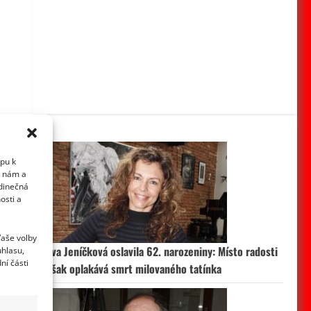
upu k
i nám a
edinečná
osti a
Vaše volby
Eva Jeníčková oslavila 62. narozeniny: Místo radosti
uhlasu,
ní části
však oplakává smrt milovaného tatínka